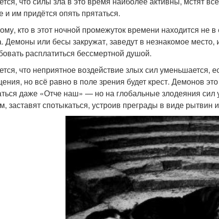
ется, что силы зла в это время наиболее активны, мстят все
е и им придётся опять прятаться.
тому, кто в этот ночной промежуток времени находится не в
а. Демоны или бесы закружат, заведут в незнакомое место, 
бовать расплатиться бессмертной душой.
ется, что неприятное воздействие злых сил уменьшается, е
ения, но всё равно в поле зрения будет крест. Демонов это
аться даже «Отче наш» — но на глобальные злодеяния сил у
м, заставят спотыкаться, устроив преграды в виде рытвин и