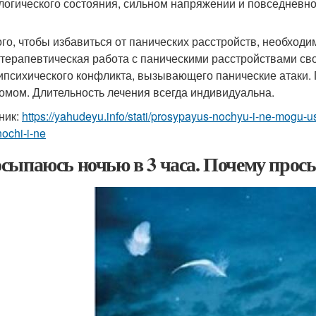
логического состояния, сильном напряжении и повседневно
ого, чтобы избавиться от панических расстройств, необход
терапевтическая работа с паническими расстройствами св
ипсихического конфликта, вызывающего панические атаки. П
омом. Длительность лечения всегда индивидуальна.
ник:
https://yahudeyu.info/stati/prosypayus-nochyu-i-ne-mogu-
nochi-i-ne
сыпаюсь ночью в 3 часа. Почему просы