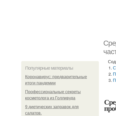
Сре
час
Сод
С
Популярные материалы
П
Коронавирус: предварительные
П
итоги пандемии
Профессиональные секреты
косметолога из Голливуда
Сре
про
9 диетических заправок для
салатов.