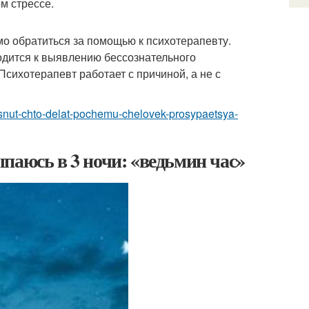
м стрессе.
имо обратиться за помощью к психотерапевту.
одится к выявлению бессознательного
сихотерапевт работает с причиной, а не с
usnut-chto-delat-pochemu-chelovek-prosypaetsya-
паюсь в 3 ночи: «ведьмин час»