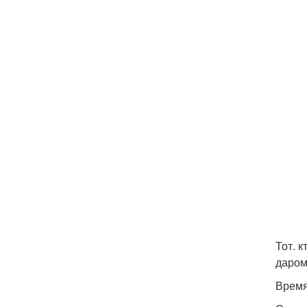
Тот. к
даром
Время