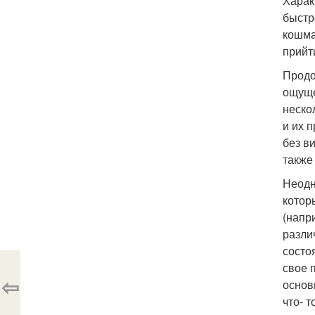
Харак
быстр
кошма
прийт
Продо
ощуще
неско
и их 
без в
также
Неодн
котор
(напр
разли
состо
свое 
⇦
основ
что- 