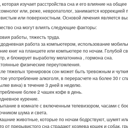
, которая изучает расстройства сна и его влияние на общее
сомнолог или, реже, невропатолог, занимается коррекцией 
вистым или поверхностным. Основой лечения является вы
чество сна могут влиять следующие факторы:
овия работы, тяжесть труда.
додневная работа за компьютером, использование мобильно
ние книг на планшете или компьютере по ночам. Голубой с
тр, и блокирует выработку мелатонина , гормона сна.
тоянные физические переутомления.
ле тяжелых тренировок сон может быть тревожным и чутким
тое употребление алкоголя, в перерасчете на более 30 г сп
ылке вина) в течение 3 дней в неделю.
требление более 2 чашек кофе в день.
дневное курение.
ыпание в комнате с включенным телевизором, часами с б
очником шума и света.
ашние животные, которые по ночам бодрствуют, шумят ил
то от прерывистого сна страдают хозяева кошек и собак, гр