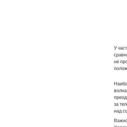
У час
сравн
не пр
полож
Наибо
волна
преод
за те
над с
Важно