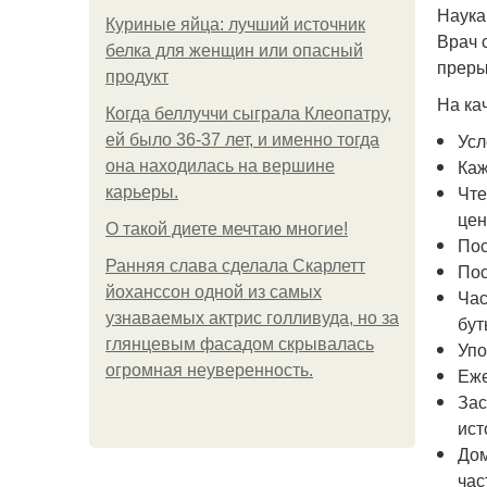
Наука
Куриные яйца: лучший источник
Врач 
белка для женщин или опасный
преры
продукт
На ка
Когда беллуччи сыграла Клеопатру,
Усл
ей было 36-37 лет, и именно тогда
Каж
она находилась на вершине
Чте
карьеры.
цен
О такой диете мечтаю многие!
Пос
Ранняя слава сделала Скарлетт
Пос
йоханссон одной из самых
Час
узнаваемых актрис голливуда, но за
бут
глянцевым фасадом скрывалась
Упо
огромная неуверенность.
Еже
Зас
ист
Дом
час