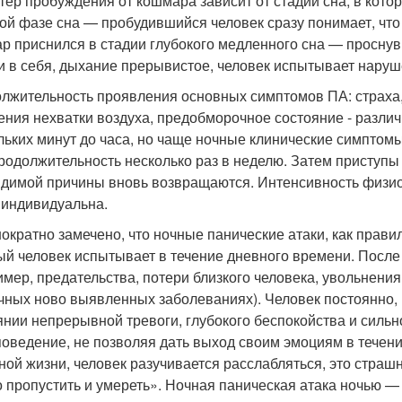
тер пробуждения от кошмара зависит от стадии сна, в кото
ой фазе сна — пробудившийся человек сразу понимает, что
р приснился в стадии глубокого медленного сна — проснувш
и в себя, дыхание прерывистое, человек испытывает наруш
лжительность проявления основных симптомов ПА: страха,
ния нехватки воздуха, предобморочное состояние - различн
льких минут до часа, но чаще ночные клинические симптомы 
продолжительность несколько раз в неделю. Затем приступы
идимой причины вновь возвращаются. Интенсивность физио
 индивидуальна.
ократно замечено, что ночные панические атаки, как прави
ый человек испытывает в течение дневного времени. После
имер, предательства, потери близкого человека, увольнени
чных ново выявленных заболеваниях). Человек постоянно, и
янии непрерывной тревоги, глубокого беспокойства и сильн
поведение, не позволяя дать выход своим эмоциям в течени
ной жизни, человек разучивается расслабляться, это страшн
то пропустить и умереть». Ночная паническая атака ночью 