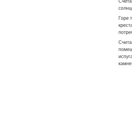
Счита
солнц
Горе 
крест
потре
Счита
помещ
испуг
камне