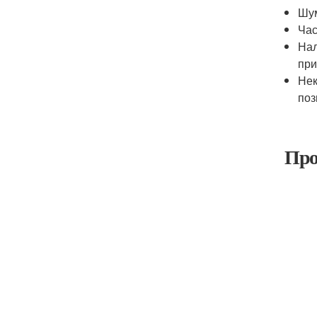
Шум
Час
Нал
при
Нек
поз
Про