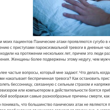
ти моих пациентов Панические атаки проявляются сугубо в 
ению с приступами пароксизмальной тревоги в дневные часы
оходили на протяжении нескольких лет, причем это люди ра
ения. Женщины более подвержены этому недугу, чем мужч
лее частые вопросы, который мне задают: Что делать ког
ми накатывает беспричинная тревога? Как остановить прист
олеть бессонницу, связанную с сильным страхом и напряж
левизором или компьютером в действительности боятся приб
обой воображая самые разнообразные причины смерти, как 
 понимать, что большинство панических атак не являются