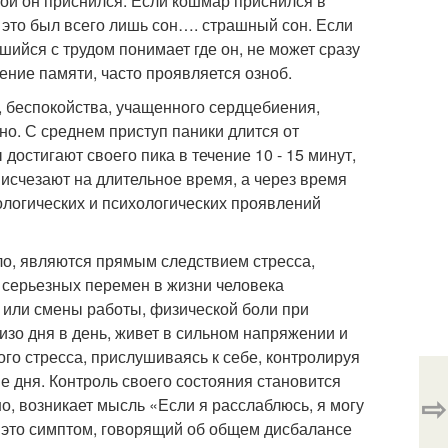
рой он приснился: Если кошмар приснился в
 это был всего лишь сон…. страшный сон. Если
ийся с трудом понимает где он, не может сразу
ение памяти, часто проявляется озноб.
 беспокойства, учащенного сердцебиения,
о. С среднем приступ паники длится от
достигают своего пика в течение 10 - 15 минут,
 исчезают на длительное время, а через время
логических и психологических проявлений
ло, являются прямым следствием стресса,
 серьезных перемен в жизни человека
я или смены работы, физической боли при
зо дня в день, живет в сильном напряжении и
ого стресса, прислушиваясь к себе, контролируя
е дня. Контроль своего состояния становится
⇨
о, возникает мысль «Если я расслаблюсь, я могу
— это симптом, говорящий об общем дисбалансе