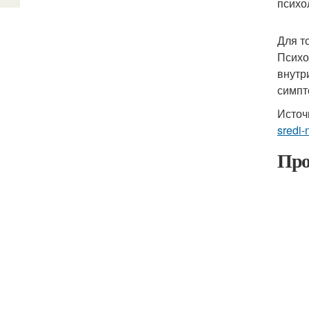
психо
Для т
Психо
внутр
симпт
Источ
sredi-
Про