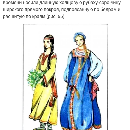
времени носили длинную холщовую рубаху-соро-чицу
широкого прямого покроя, подпоясанную по бедрам и
расшитую по краям (рис. 55).