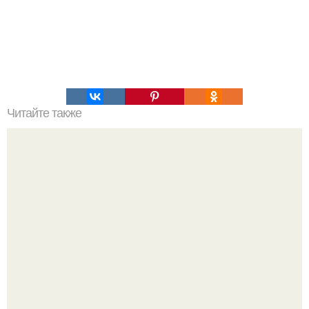
Читайте также
40 фильмов для твоей самооценки и мотивации.