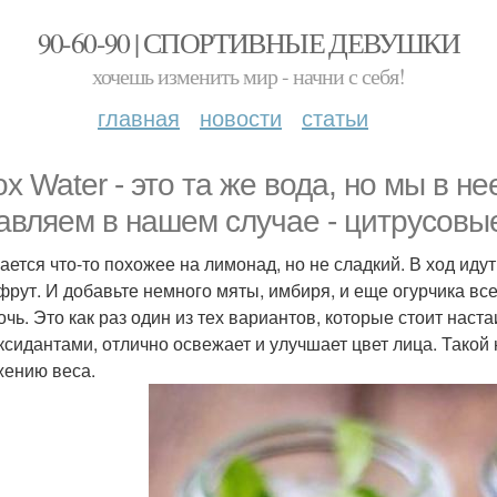
90-60-90 | СПОРТИВНЫЕ ДЕВУШКИ
хочешь изменить мир - начни с себя!
главная
новости
статьи
ox Water - это та же вода, но мы в н
авляем в нашем случае - цитрусовы
ается что-то похожее на лимонад, но не сладкий. В ход иду
фрут. И добавьте немного мяты, имбиря, и еще огурчика в
очь. Это как раз один из тех вариантов, которые стоит наста
ксидантами, отлично освежает и улучшает цвет лица. Тако
жению веса.