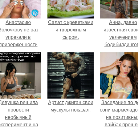
Анастасию
Салат с креветками
Анна, давно
Волочкову не раз
и творожным
известная сво
упрекали в
сыром.
увлечением
приверженности
бодибилдинго
старевшим бьюти -
впервые
процедурам.
попробовала с
в роли модели
Девушка решила
Артист джиган свои
Заседание по д
провести
мускулы показал.
сони мармеладо
необычный
на позитивны
эксперимент и на
вайбах прошл
протяжении 30