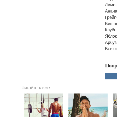
Лимон
Ананас
Грейп
Вишня
Клубни
Яблок
Арбуз 
Все о
Понр
Читайте также