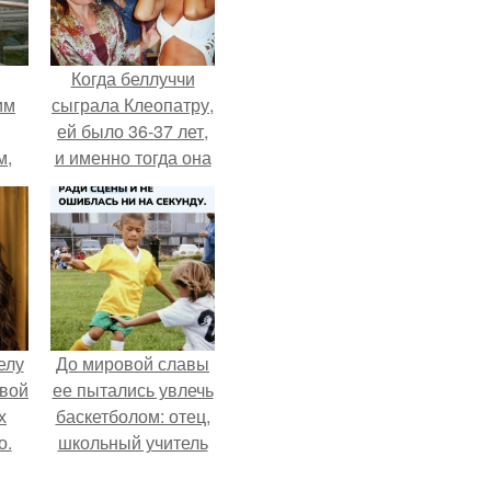
Когда беллуччи
им
сыграла Клеопатру,
ей было 36-37 лет,
м,
и именно тогда она
находилась на
ебя
вершине карьеры.
.
елу
До мировой славы
вой
ее пытались увлечь
х
баскетболом: отец,
о.
школьный учитель
физкультуры и