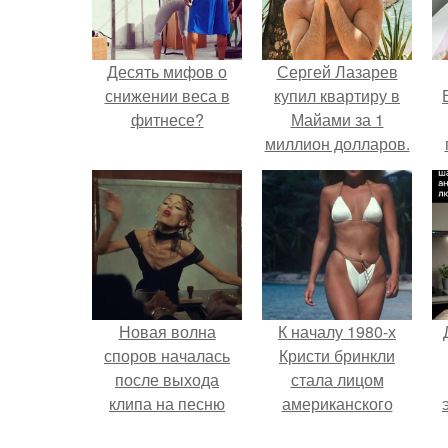
Десять мифов о
Сергей Лазарев
снижении веса в
купил квартиру в
фитнесе?
Майами за 1
миллион долларов.
у
Новая волна
К началу 1980-х
споров началась
Кристи бринкли
после выхода
стала лицом
клипа на песню
американского
Petal.
моделинга и