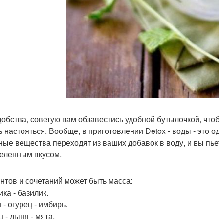
добства, советую вам обзавестись удобной бутылочкой, чтобы
ь настояться. Вообще, в приготовлении Detox - воды - это 
ные вещества переходят из ваших добавок в воду, и вы пь
еленным вкусом.
нтов и сочетаний может быть масса:
ка - базилик.
- огурец - имбирь.
 - дыня - мята.