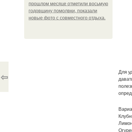
прошлом месяце отметили восьмую
годовщину помолвки, показали
новые фото с совместного отдыха.
Для у
⇦
дават
полез
опред
Вариа
Клубни
Лимон 
Огурец