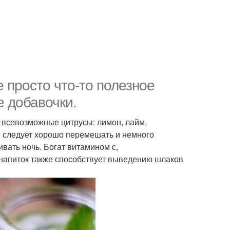
ее просто что-то полезное
е добавочки.
т всевозможные цитрусы: лимон, лайм,
се следует хорошо перемешать и немного
ивать ночь. Богат витамином с,
й напиток также способствует выведению шлаков