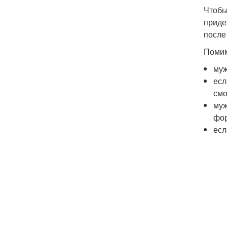
Чтобы
приде
после
Помим
муж
есл
смо
муж
фо
есл