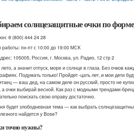
ираем солнцезащитные очки по форме
н: 8 (800) 444 24 28
 работы: пн-пт с 10:00 до 19:00 МСК
рес: 105005, Россия, г. Москва, ул. Радио, 12 стр 2
 лето, а значит отпуск, море и солнце в глаза. Без очков ка
рафиях. Подумать только! Пройдет -цать лет, и мои дети бу
китаец — ваш дед, на самом деле он русский, просто не купи
, а очки выбирай весной. Как раз с модными трендами-брен
ательно поискать свою оправу достаточно.
ня будет злободневная тема — как выбрать солнцезащитные
олезного найдется у Bose?
ки точно нужны?