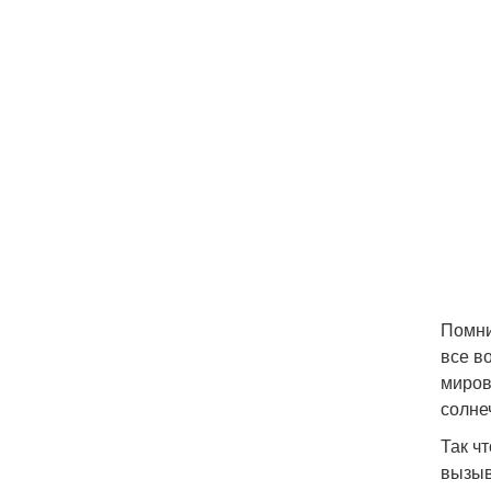
Помни
все в
миров
солне
Так ч
вызыв