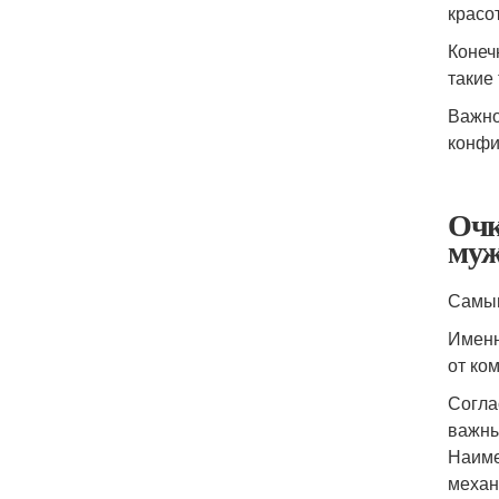
красо
Конеч
такие
Важно
конфи
Очк
му
Самым
Именн
от ко
Согла
важны
Наиме
механ