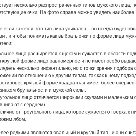
твует несколько распространенных типов мужского лица, 
етствующие очки. На фото справа можно увидеть наиболее
е если кажется, что тип лица уникален – он всегда будет о
ми , и чтобы понимать как выбрать очки по форме лица муж
атели:
льное лицо расширяется к щекам и сужается в области под
 круглой форме лицо равномерное и не имеет особо выдаю
лядеть несколько инфантильно, но с точки зрения подбора 
ожении по отношению к другим типам, так как к нему подх
ротивовес круглой форме квадратная имеет более очерчен
знаком брутальности и мужской силы.
угольное лицо отличается широкими скулами и маленьким о
внивают с сердцем).
тличие от треугольного лица, которое сужается от верха к 
оким лбом.
лее редкими являются овальный и круглый тип , и они счи