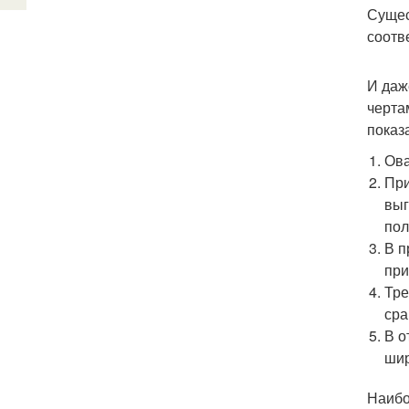
Сущес
соотв
И даж
черта
показ
Ова
При
выг
пол
В п
при
Тре
сра
В о
шир
Наибо