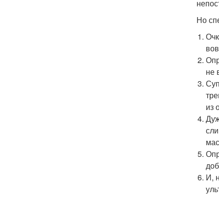
непос
Но сп
Очк
вов
Опр
не 
Суп
тре
из 
Дуж
сли
мас
Опр
доб
И, 
уль