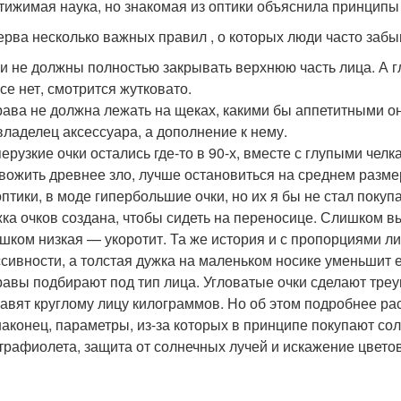
тижимая наука, но знакомая из оптики объяснила принципы
ерва несколько важных правил , о которых люди часто забы
и не должны полностью закрывать верхнюю часть лица. А гл
се нет, смотрится жутковато.
ава не должна лежать на щеках, какими бы аппетитными он
владелец аксессуара, а дополнение к нему.
ерузкие очки остались где-то в 90-х, вместе с глупыми челк
вожить древнее зло, лучше остановиться на среднем разме
оптики, в моде гипербольшие очки, но их я бы не стал покуп
ка очков создана, чтобы сидеть на переносице. Слишком в
шком низкая — укоротит. Та же история и с пропорциями ли
сивности, а толстая дужка на маленьком носике уменьшит 
авы подбирают под тип лица. Угловатые очки сделают треу
авят круглому лицу килограммов. Но об этом подробнее ра
наконец, параметры, из-за которых в принципе покупают со
трафиолета, защита от солнечных лучей и искажение цветов