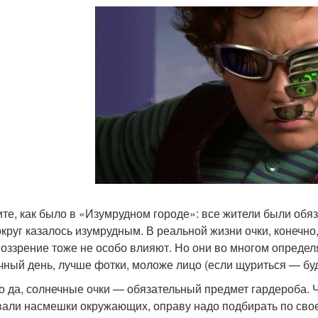
те, как было в «Изумрудном городе»: все жители были обя
округ казалось изумрудным. В реальной жизни очки, конечно,
оззрение тоже не особо влияют. Но они во многом определя
чный день, лучше фотки, моложе лицо (если щуриться — бу
то да, солнечные очки — обязательный предмет гардероба. 
али насмешки окружающих, оправу надо подбирать по своей