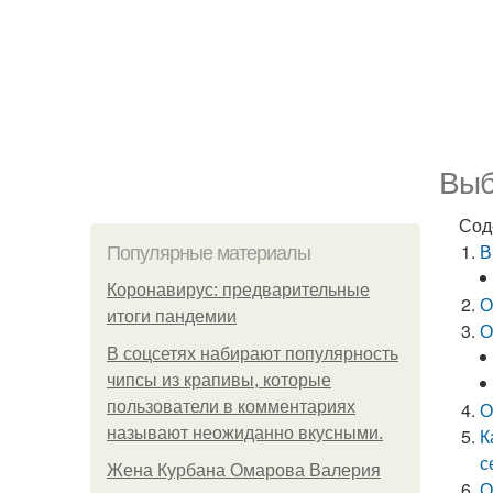
Выб
Сод
В
Популярные материалы
Коронавирус: предварительные
О
итоги пандемии
О
В соцсетях набирают популярность
чипсы из крапивы, которые
пользователи в комментариях
О
называют неожиданно вкусными.
К
с
Жена Курбана Омарова Валерия
О