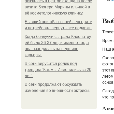
оказалась в центре скандала после
визита блогера Марины ильиной в
её косметологическую клинику.
Выб
Бывший пришёл к своей сеньорите
и потребовал вернуть все подарки.
Телефо
Когда беллуччи сыграла Клеопатру,
Время
ей было 36-37 лет, и именно тогда
Наш ад
она находилась на вершине
карьеры.
Скоро
фотог
В сети вирусится ролик под
этот 
трендом "Как мы Изменились за 20
летом
лет".
основ
В сети продолжают обсуждать
Сегод
изменения во внешности актрисы.
что п
А оч