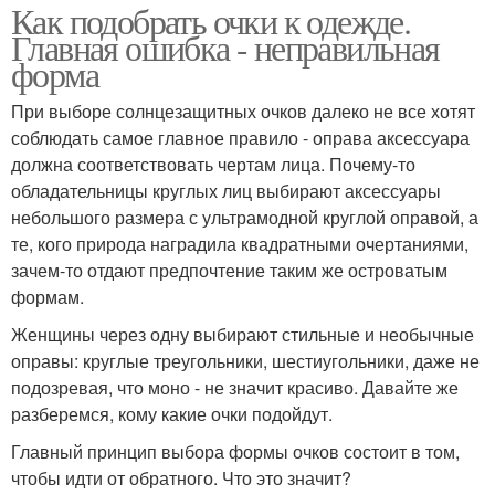
Как подобрать очки к одежде.
Главная ошибка - неправильная
Модные очки
Ультрамодные очки
форма
При выборе солнцезащитных очков далеко не все хотят
соблюдать самое главное правило - оправа аксессуара
должна соответствовать чертам лица. Почему-то
Треугольные очки
Женские очки
обладательницы круглых лиц выбирают аксессуары
небольшого размера с ультрамодной круглой оправой, а
те, кого природа наградила квадратными очертаниями,
зачем-то отдают предпочтение таким же островатым
Очки под тип
формам.
Женщины через одну выбирают стильные и необычные
оправы: круглые треугольники, шестиугольники, даже не
подозревая, что моно - не значит красиво. Давайте же
разберемся, кому какие очки подойдут.
Главный принцип выбора формы очков состоит в том,
чтобы идти от обратного. Что это значит?