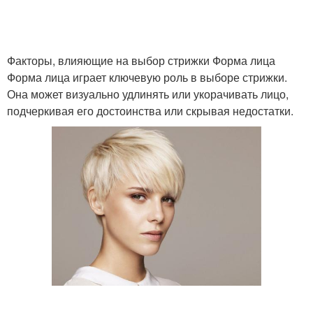
Факторы, влияющие на выбор стрижки Форма лица
Очки с носоупорами
Очки для очкариков
Форма лица играет ключевую роль в выборе стрижки.
Она может визуально удлинять или укорачивать лицо,
подчеркивая его достоинства или скрывая недостатки.
Очки для чтения
Хорошие очки
Очки для вытянутой
Очки для овальной
формы
формы
Очки для удлиненной
Очки для
формы
прямоугольной формы