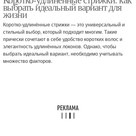
Квадратные очки
Прямоугольные очки
выбрать идеальный вариант для
жизни
Коротко-удлинённые стрижки — это универсальный и
стильный выбор, который подходит многим. Такие
Овальные очки
Очки от солнца
прически сочетают в себе удобство коротких волос и
элегантность удлинённых локонов. Однако, чтобы
выбрать идеальный вариант, необходимо учитывать
множество факторов.
Очки со светлыми
Очки для овального
линзами
лица
Очки для квадратного
Очки для мужчин
лица
Очки для треугольного
Очки для круглого лица
лица