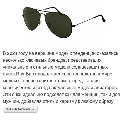
Очки для зрения
Идеальные очки
Очки по типу
Очки по размеру
В 2024 году на вершине модных тенденций оказались
несколько ключевых брендов, представивших
уникальные и стильные модели солнцезащитных
очков.Ray-Ban продолжает свое господство в мире
Солнцезащитные
Очки с диоптриями
модных солнцезащитных очков, представляя
накладки
классические и всегда актуальные модели авиаторов.
Эти очки идеально подходят как для женщин, так и для
мужчин, добавляя стиль и харизму к любому образу.
читать дальше →
Поляризационные очки
Мода на очки