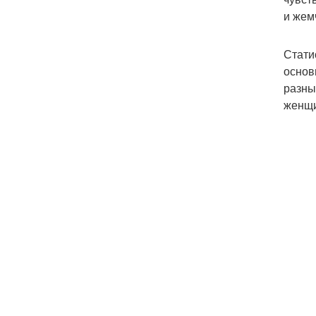
и жем
Стати
основ
разны
женщи