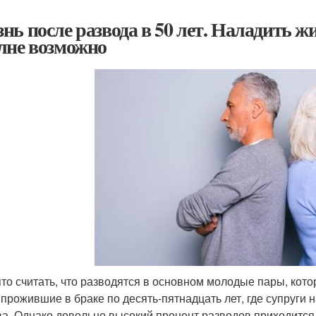
нь после развода в 50 лет. Наладить жи
лне возможно
то считать, что разводятся в основном молодые пары, кото
 прожившие в браке по десять-пятнадцать лет, где супруги н
ва. Однако довольно высокий процент разводов приходится