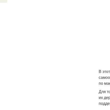
В это
самоо
по ма
Для т
их де
подде