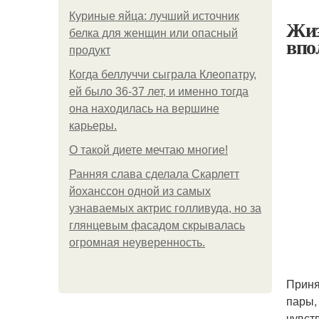
Куриные яйца: лучший источник
Жиз
белка для женщин или опасный
впо
продукт
Когда беллуччи сыграла Клеопатру,
ей было 36-37 лет, и именно тогда
она находилась на вершине
карьеры.
О такой диете мечтаю многие!
Ранняя слава сделала Скарлетт
йоханссон одной из самых
узнаваемых актрис голливуда, но за
глянцевым фасадом скрывалась
огромная неуверенность.
Приня
пары,
чувст