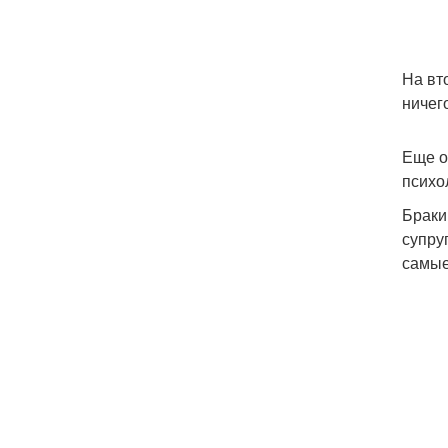
На вт
ничего
Еще о
психо
Браки
супру
самые