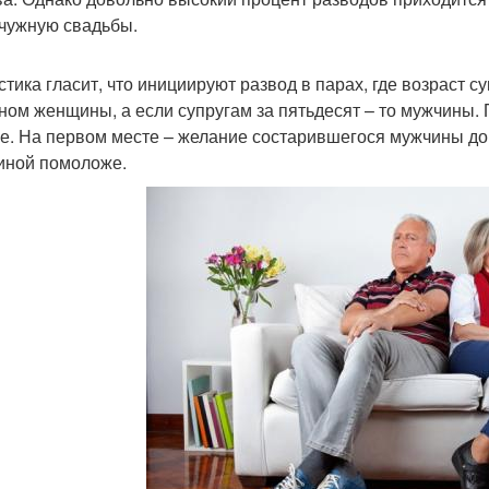
чужную свадьбы.
стика гласит, что инициируют развод в парах, где возраст су
ном женщины, а если супругам за пятьдесят – то мужчины.
е. На первом месте – желание состарившегося мужчины док
ной помоложе.