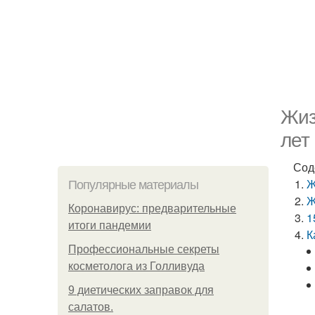
Жиз
лет
Сод
Ж
Популярные материалы
Ж
Коронавирус: предварительные
1
итоги пандемии
К
Профессиональные секреты
косметолога из Голливуда
9 диетических заправок для
салатов.