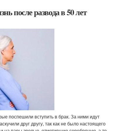
знь после развода в 50 лет
рые поспешили вступить в брак. За ними идут
аскучили друг другу, так как не было настоящего
 и на пары зрелые, отметившие серебряную, а то