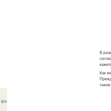
В раз
согла
кажет
Как ж
Прежд
таком
⇦