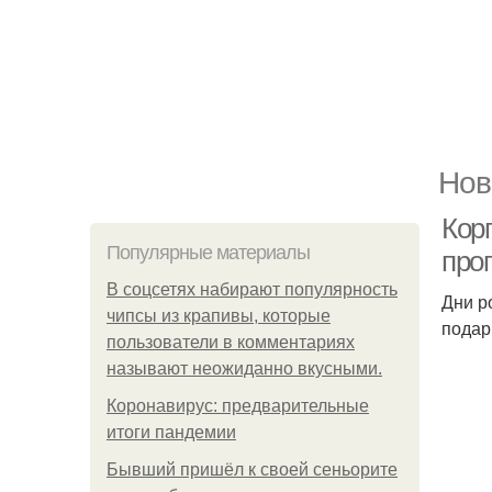
Нов
Кор
Популярные материалы
про
В соцсетях набирают популярность
Дни р
чипсы из крапивы, которые
подар
пользователи в комментариях
называют неожиданно вкусными.
Коронавирус: предварительные
итоги пандемии
Бывший пришёл к своей сеньорите