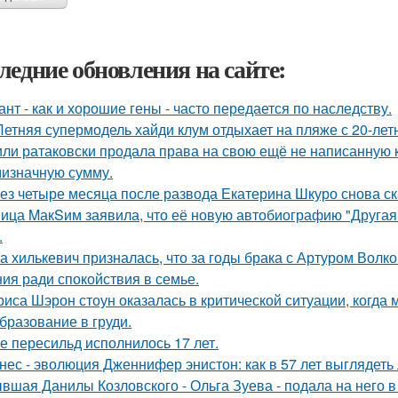
ледние обновления на сайте:
ант - как и хорошие гены - часто передается по наследству.
Летняя супермодель хайди клум отдыхает на пляже с 20-ле
ли ратаковски продала права на свою ещё не написанную кн
мизначную сумму.
ез четыре месяца после развода Екатерина Шкуро снова сказ
ица MакSим заявила, что её новую автобиографию "Другая 
.
а хилькевич призналась, что за годы брака с Артуром Волк
ия ради спокойствия в семье.
риса Шэрон стоун оказалась в критической ситуации, когда
бразование в груди.
е пересильд исполнилось 17 лет.
нес - эволюция Дженнифер энистон: как в 57 лет выглядеть
вшая Данилы Козловского - Ольга Зуева - подала на него в