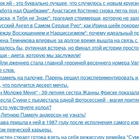
ок яй - это буквально лучшее, что случилось с новым круиз
абота над Ошибками": Анастасия Костенко снова легла под 
аска, я Тебя не Знаю": трагедия стримерши, которую не зах
усский Ангел в Самом Сердце Рио": как Ирина шейк покори
ежду Восхищением и Нарциссизмом": почему идеальный п
ена Темникова впервые за долгое время вышла на связь с
залось бы, рутинная встреча, но финал этой истории прос
ши - диета, которую мы заслужили!
йли дженнер стала главной героиней весеннего номера Vanity 
е слов.
рамель на палочке. Парень решил поэкспериментировать и 
, что получится десерт мечты.
н Моложе Меня" - 39-летняя сестра Жанны Фриске показала
есла Суини с пьедестала одной фотосессией - магия притя
сто чувствуете холод?
-Летнюю Памелу андерсон не узнать!
ава пришла к ней в 1987 году после исполнения самого изве
ом певческой карьеры.
истен стюарт готова взять на себя режиссуру ремейка "Сум