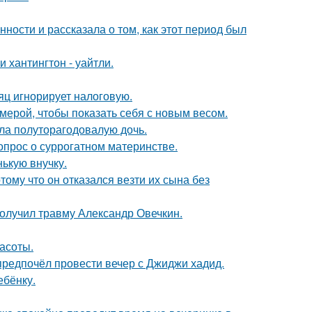
ости и рассказала о том, как этот период был
хантингтон - уайтли.
яц игнорирует налоговую.
амерой, чтобы показать себя с новым весом.
ла полуторагодовалую дочь.
опрос о суррогатном материнстве.
ькую внучку.
ому что он отказался везти их сына без
получил травму Александр Овечкин.
асоты.
предпочёл провести вечер с Джиджи хадид.
ебёнку.