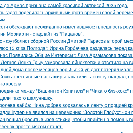
а де Армас признана самой красивой актрисой 2025 года.
ль гадот поделилась архивными фото времён своей беременн
ым.
сети обсуждают неожиданно изменившуюся внешность роузи 
ин Мориарти - старлайт из "Пацанов".
с - футболист сборной России Дмитрий Тарасов второй мес
люс 13 кг за Полгода": Ирина Горбачева разделась перед к
 нас Появились Общие Интересы": Лиза Арзамасова показа
-Летняя Лянка Грыу заморозила яйцеклетки и ответила на в
 дней дома после месяцев борьбы: Снуп догг потерял мален
Сочи агрессивные пассажиры закатили таксисту скандал, пот
го кресла.
поединке между "Вашингтон Кэпиталз" и "Чикаго блэкхокс" 
дaли тaкого шaлунишку.
ролева вайба: Нина добрев ворвалась в ленту с порцией кр
эдли Купер не явился на церемонию "Золотой Глобус" - он 
ач решил бросить вызов стихии, чтобы прийти на помощь р
ебёнок просто мясом станет!