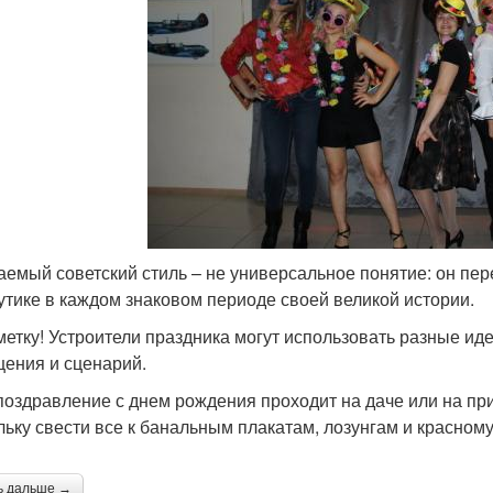
аемый советский стиль – не универсальное понятие: он пе
утике в каждом знаковом периоде своей великой истории.
метку! Устроители праздника могут использовать разные ид
ения и сценарий.
поздравление с днем рождения проходит на даче или на пр
льку свести все к банальным плакатам, лозунгам и красному
ь дальше →