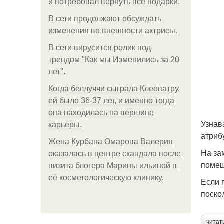
и потребовал вернуть все подарки.
В сети продолжают обсуждать
изменения во внешности актрисы.
В сети вирусится ролик под
трендом "Как мы Изменились за 20
лет".
Когда беллуччи сыграла Клеопатру,
ей было 36-37 лет, и именно тогда
она находилась на вершине
Узнав
карьеры.
атриб
Жена Курбана Омарова Валерия
На за
оказалась в центре скандала после
помещ
визита блогера Марины ильиной в
её косметологическую клинику.
Если 
поско
читат