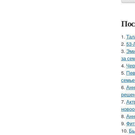
Пос
1.
Тал
2.
53-
3.
Эми
за се
4.
Чер
5.
Пeв
семье
6.
Анн
решен
7.
Акт
новоо
8.
Анн
9.
Фит
10.
Бы