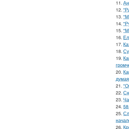
11.
Ан
12.
"Р
13.
"М
14.
"Р
15.
"М
16.
Ел
17.
Ка
18.
Су
19.
Ка
громч
20.
Ка
думая
21.
"О
22.
Сн
23.
Ча
24.
58
25.
Сл
начал
26.
Кр