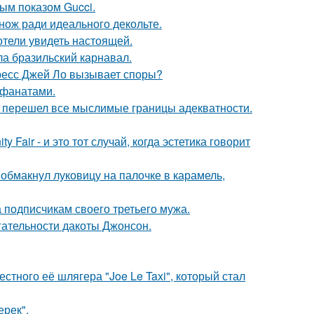
ным показом Gucci.
нож ради идеального декольте.
отели увидеть настоящей.
ла бразильский карнавал.
ресс Джей Ло вызывает споры?
 фанатами.
то перешел все мыслимые границы адекватности.
Fair - и это тот случай, когда эстетика говорит
обмакнул луковицу на палочке в карамель,
 подписчикам своего третьего мужа.
гательности дакоты Джонсон.
стного её шлягера "Joe Le Taxi", который стал
ерек".