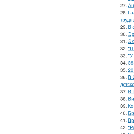
27.
Ан
28.
Га
трудн
29.
В 
30.
Эр
31.
Эк
32.
"П
33.
"У
34.
38
35.
20
36.
В 
детско
37.
В 
38.
Ви
39.
Ко
40.
Бр
41.
Вр
42.
"Р