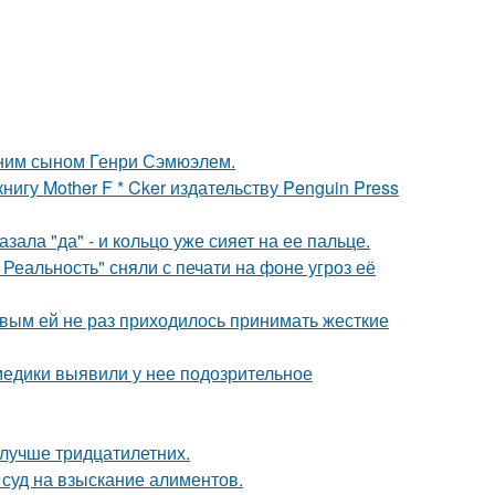
тним сыном Генри Сэмюэлем.
игу Mother F * Cker издательству Penguin Press
ала "да" - и кольцо уже сияет на ее пальце.
Реальность" сняли с печати на фоне угроз её
овым ей не раз приходилось принимать жесткие
 медики выявили у нее подозрительное
 лучше тридцатилетних.
 суд на взыскание алиментов.