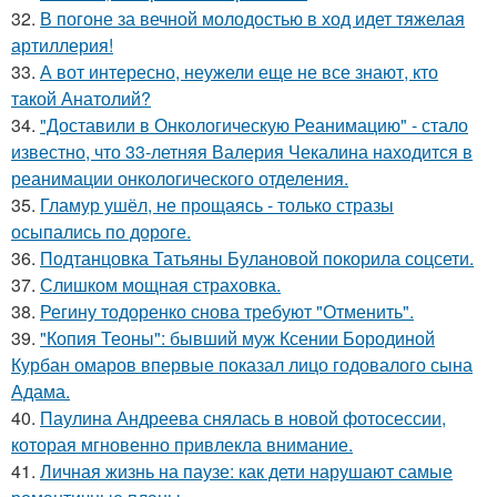
32.
В погоне за вечной молодостью в ход идет тяжелая
артиллерия!
33.
А вот интересно, неужели еще не все знают, кто
такой Анатолий?
34.
"Доставили в Онкологическую Реанимацию" - стало
известно, что 33-летняя Валерия Чекалина находится в
реанимации онкологического отделения.
35.
Гламур ушёл, не прощаясь - только стразы
осыпались по дороге.
36.
Подтанцовка Татьяны Булановой покорила соцсети.
37.
Слишком мощная страховка.
38.
Регину тодоренко снова требуют "Отменить".
39.
"Копия Теоны": бывший муж Ксении Бородиной
Курбан омаров впервые показал лицо годовалого сына
Адама.
40.
Паулина Андреева снялась в новой фотосессии,
которая мгновенно привлекла внимание.
41.
Личная жизнь на паузе: как дети нарушают самые