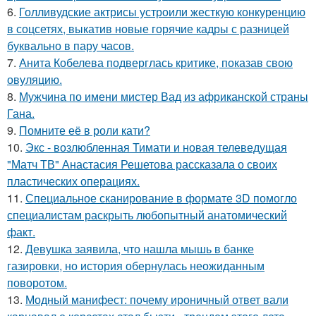
6.
Голливудские актрисы устроили жесткую конкуренцию
в соцсетях, выкатив новые горячие кадры с разницей
буквально в пару часов.
7.
Анита Кобелева подверглась критике, показав свою
овуляцию.
8.
Мужчина по имени мистер Вад из африканской страны
Гана.
9.
Помните её в роли кати?
10.
Экс - возлюбленная Тимати и новая телеведущая
"Матч ТВ" Анастасия Решетова рассказала о своих
пластических операциях.
11.
Специальное сканирование в формате 3D помогло
специалистам раскрыть любопытный анатомический
факт.
12.
Девушка заявила, что нашла мышь в банке
газировки, но история обернулась неожиданным
поворотом.
13.
Модный манифест: почему ироничный ответ вали