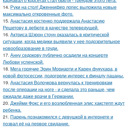
карнавал о корсетах стал бьюти - трендом этого лета.
14.
Руки на стол! Дженнифер лопес выложила новые
максимально откровенные фото.
15.
Анастасия костенко поддержала Анастасию
Решетову в дебюте в качестве телеведущей.
16.
Актриса Шэрон стоун оказалась в критической
ситуации, когда медики выявили у нее подозрительное
новообразование в груди.
17.
Анну седокову публично осадили на концерте
Любови успенской.
18.
Мега горячие Эрин Мориарти и Карен фукухара, в
новой фотосессии, подогрели интерес к финалу пацаны.
19.
Анастасия Волочкова вернулась к тренировкам
после операции на ноге - и сделала это раньше, чем
ожидали даже врачи в Германии.
20.
Джейми Фокс и его возлюбленная элис хакстепп ждут
ребенка.
21.
Парень познакомился с девушкой в интернете и
позвал её на первое свидание.