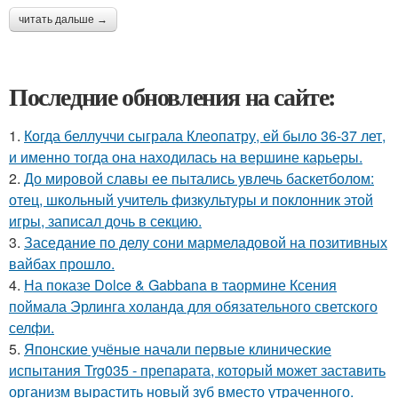
читать дальше →
Последние обновления на сайте:
1.
Когда беллуччи сыграла Клеопатру, ей было 36-37 лет,
и именно тогда она находилась на вершине карьеры.
2.
До мировой славы ее пытались увлечь баскетболом:
отец, школьный учитель физкультуры и поклонник этой
игры, записал дочь в секцию.
3.
Заседание по делу сони мармеладовой на позитивных
вайбах прошло.
4.
На показе Dolce & Gabbana в таормине Ксения
поймала Эрлинга холанда для обязательного светского
селфи.
5.
Японские учёные начали первые клинические
испытания Trg035 - препарата, который может заставить
организм вырастить новый зуб вместо утраченного.