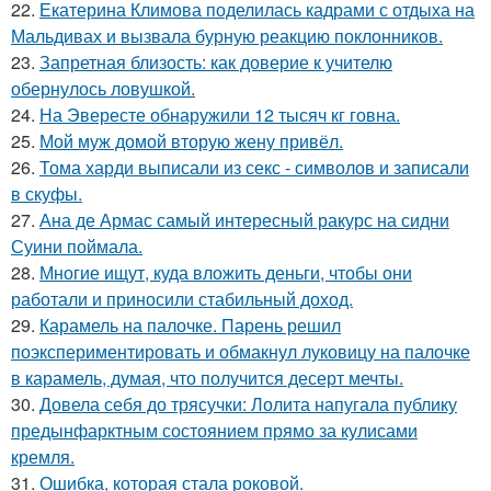
22.
Екатерина Климова поделилась кадрами с отдыха на
Мальдивах и вызвала бурную реакцию поклонников.
23.
Запретная близость: как доверие к учителю
обернулось ловушкой.
24.
На Эвересте обнаружили 12 тысяч кг говна.
25.
Мой муж домой вторую жену привёл.
26.
Тома харди выписали из секс - символов и записали
в скуфы.
27.
Ана де Армас самый интересный ракурс на сидни
Суини поймала.
28.
Многие ищут, куда вложить деньги, чтобы они
работали и приносили стабильный доход.
29.
Карамель на палочке. Парень решил
поэкспериментировать и обмакнул луковицу на палочке
в карамель, думая, что получится десерт мечты.
30.
Довела себя до трясучки: Лолита напугала публику
предынфарктным состоянием прямо за кулисами
кремля.
31.
Ошибка, которая стала роковой.