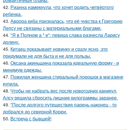
романтичные планы.
42.
Рианна намекнула, что хочет родить четвёртого
ребенка.
43.
Аврора киба призналась, что её чувства к Григорию
Лепсу не связаны с материальными благами.
44.
"Я в Полном а * е": певица слава разнесла Ларису
долину.
45.
Китаец показывает новинку и сразу ясно, это
придумали не для быта и не для пользы.
46.
Оксана акиньшина показала идеальную форму - и
минимум одежды.
47.
Пожилая женщина стиральный порошок в магазине
купила.
48.
Чтобы не набрать вес после новогодних каникул,
Алсу решила сбросить лишние килограммы заранее.
49.
"После долгого путешествия парень наконец - то
добрался до северной Кореи.
50.
Встреча с бывшей!