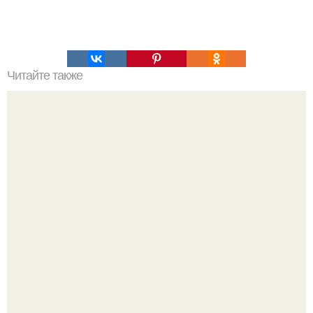
Читайте также
Семья как социальная группа: значение и роль в
обществе