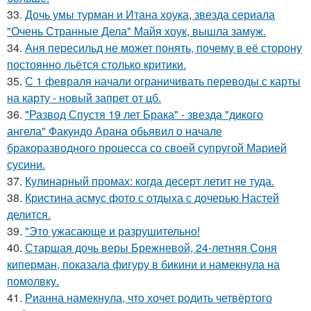
33.
Дочь умы турман и Итана хоука, звезда сериала
"Очень Странные Дела" Майя хоук, вышла замуж.
34.
Аня пересильд не может понять, почему в её сторону
постоянно льётся столько критики.
35.
С 1 февраля начали ограничивать переводы с карты
на карту - новый запрет от цб.
36.
"Развод Спустя 19 лет Брака" - звезда "дикого
ангела" Факундо Арана обьявил о начале
бракоразводного процесса со своей супругой Марией
сусини.
37.
Кулинарный промах: когда десерт летит не туда.
38.
Кристина асмус фото с отдыха с дочерью Настей
делится.
39.
"Это ужасающе и разрушительно!
40.
Старшая дочь веры Брежневой, 24-летняя Соня
киперман, показала фигуру в бикини и намекнула на
помолвку.
41.
Рианна намекнула, что хочет родить четвёртого