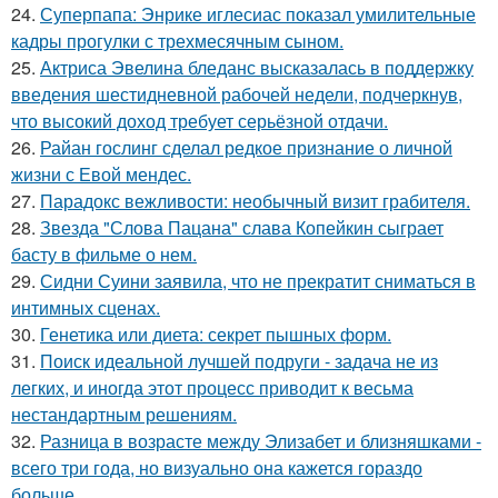
24.
Суперпапа: Энрике иглесиас показал умилительные
кадры прогулки с трехмесячным сыном.
25.
Актриса Эвелина бледанс высказалась в поддержку
введения шестидневной рабочей недели, подчеркнув,
что высокий доход требует серьёзной отдачи.
26.
Райан гослинг сделал редкое признание о личной
жизни с Евой мендес.
27.
Парадокс вежливости: необычный визит грабителя.
28.
Звезда "Слова Пацана" слава Копейкин сыграет
басту в фильме о нем.
29.
Сидни Суини заявила, что не прекратит сниматься в
интимных сценах.
30.
Генетика или диета: секрет пышных форм.
31.
Поиск идеальной лучшей подруги - задача не из
легких, и иногда этот процесс приводит к весьма
нестандартным решениям.
32.
Разница в возрасте между Элизабет и близняшками -
всего три года, но визуально она кажется гораздо
больше.