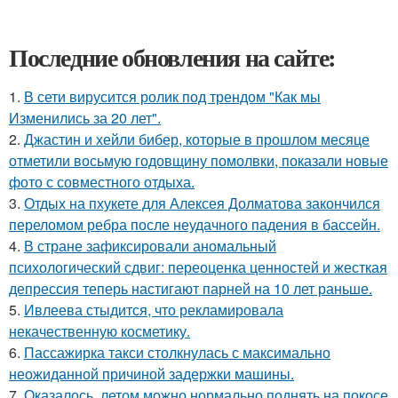
Последние обновления на сайте:
1.
В сети вирусится ролик под трендом "Как мы
Изменились за 20 лет".
2.
Джастин и хейли бибер, которые в прошлом месяце
отметили восьмую годовщину помолвки, показали новые
фото с совместного отдыха.
3.
Отдых на пхукете для Алексея Долматова закончился
переломом ребра после неудачного падения в бассейн.
4.
В стране зафиксировали аномальный
психологический сдвиг: переоценка ценностей и жесткая
депрессия теперь настигают парней на 10 лет раньше.
5.
Ивлеева стыдится, что рекламировала
некачественную косметику.
6.
Пассажирка такси столкнулась с максимально
неожиданной причиной задержки машины.
7.
Оказалось, летом можно нормально поднять на покосе