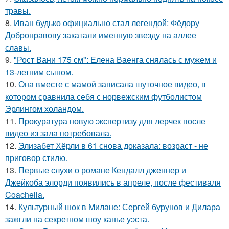
травы.
8.
Иван будько официально стал легендой: Фёдору
Добронравову закатали именную звезду на аллее
славы.
9.
"Рост Вани 175 см": Елена Ваенга снялась с мужем и
13-летним сыном.
10.
Она вместе с мамой записала шуточное видео, в
котором сравнила себя с норвежским футболистом
Эрлингом холандом.
11.
Прокуратура новую экспертизу для лерчек после
видео из зала потребовала.
12.
Элизабет Хёрли в 61 снова доказала: возраст - не
приговор стилю.
13.
Первые слухи о романе Кендалл дженнер и
Джейкоба элорди появились в апреле, после фестиваля
Coachella.
14.
Культурный шок в Милане: Сергей бурунов и Дилара
зажгли на секретном шоу канье уэста.