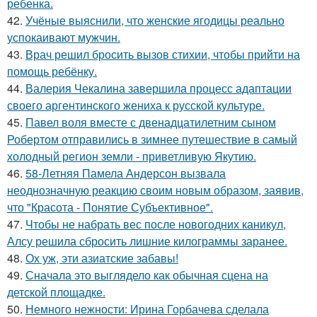
ребенка.
42.
Учёные выяснили, что женские ягодицы реально
успокаивают мужчин.
43.
Врач решил бросить вызов стихии, чтобы прийти на
помощь ребёнку.
44.
Валерия Чекалина завершила процесс адаптации
своего аргентинского жениха к русской культуре.
45.
Павел воля вместе с двенадцатилетним сыном
Робертом отправились в зимнее путешествие в самый
холодный регион земли - приветливую Якутию.
46.
58-Летняя Памела Андерсон вызвала
неоднозначную реакцию своим новым образом, заявив,
что "Красота - Понятие Субъективное".
47.
Чтобы не набрать вес после новогодних каникул,
Алсу решила сбросить лишние килограммы заранее.
48.
Ох уж, эти азиатские забавы!
49.
Сначала это выглядело как обычная сцена на
детской площадке.
50.
Немного нежности: Ирина Горбачева сделала