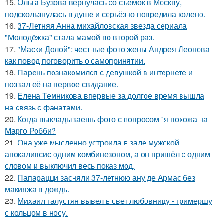
15.
Ольга Бузова вернулась со съёмок в Москву,
подскользнулась в душе и серьёзно повредила колено.
16.
37-Летняя Анна михайловская звезда сериала
"Молодёжка" стала мамой во второй раз.
17.
"Маски Долой": честные фото жены Андрея Леонова
как повод поговорить о самопринятии.
18.
Парень познакомился с девушкой в интернете и
позвал её на первое свидание.
19.
Елена Темникова впервые за долгое время вышла
на связь с фанатами.
20.
Когда выкладываешь фото с вопросом "я похожа на
Марго Робби?
21.
Она уже мысленно устроила в зале мужской
апокалипсис одним комбинезоном, а он пришёл с одним
словом и выключил весь показ мод.
22.
Папарацци засняли 37-летнюю ану де Армас без
макияжа в дождь.
23.
Михаил галустян вывел в свет любовницу - гримершу
с кольцом в носу.