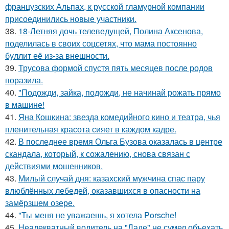
французских Альпах, к русской гламурной компании
присоединились новые участники.
38.
18-Летняя дочь телеведущей, Полина Аксенова,
поделилась в своих соцсетях, что мама постоянно
буллит её из-за внешности.
39.
Трусова формой спустя пять месяцев после родов
поразила.
40.
"Подожди, зайка, подожди, не начинай рожать прямо
в машине!
41.
Яна Кошкина: звезда комедийного кино и театра, чья
пленительная красота сияет в каждом кадре.
42.
В последнее время Ольга Бузова оказалась в центре
скандала, который, к сожалению, снова связан с
действиями мошенников.
43.
Милый случай дня: казахский мужчина спас пару
влюблённых лебедей, оказавшихся в опасности на
замёрзшем озере.
44.
"Ты меня не уважаешь, я хотела Porsche!
45.
Неадекватный водитель на "Ладе" не сумел объехать