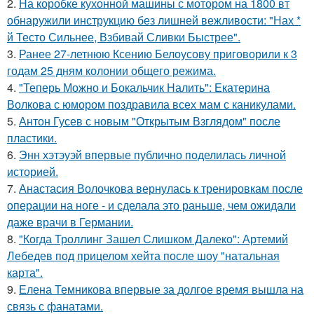
2.
На коробке кухонной машины с мотором на 1800 вт
обнаружили инструкцию без лишней вежливости: "Нах *
й Тесто Сильнее, Взбивай Сливки Быстрее".
3.
Ранее 27-летнюю Ксению Белоусову приговорили к 3
годам 25 дням колонии общего режима.
4.
"Теперь Можно и Бокальчик Налить": Екатерина
Волкова с юмором поздравила всех мам с каникулами.
5.
Антон Гусев с новым "Открытым Взглядом" после
пластики.
6.
Энн хэтэуэй впервые публично поделилась личной
историей.
7.
Анастасия Волочкова вернулась к тренировкам после
операции на ноге - и сделала это раньше, чем ожидали
даже врачи в Германии.
8.
"Когда Троллинг Зашел Слишком Далеко": Артемий
Лебедев под прицелом хейта после шоу "натальная
карта".
9.
Елена Темникова впервые за долгое время вышла на
связь с фанатами.