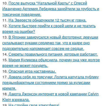
10.
После выпуска "Натальной Карты" с Олесей
Иванченко Артемия Лебедева захейтили за грубость и
токсичное поведение.
11.
На Эвересте обнаружили 12 тысяч кг говна.
12.
Хотите быстрее прийти к своей цели и не тратить
время на ошибки?
13.
В Японии завирусился новый фототренд: девушки
складывают руками сердечко так, что в кадре оно
подозрительно напоминает совсем не сердце.
14.
Секреты правильного питания, которые работают.
15.
Мария Куликова объяснила, почему она уже долгое
время не может похудеть.
16.
Опасная игра наставницы.
17.
Довела себя до трясучки: Лолита напугала публику
предынфарктным состоянием прямо за кулисами
кремля.
18.
Дакота Джонсон интернет в новой кампании Calvin
Klein взорвала.
19.
На стройке своя атмосфера!