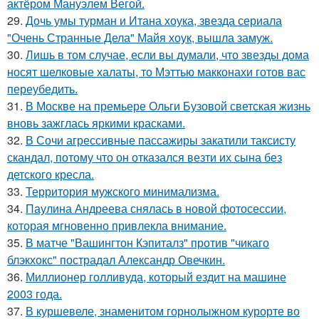
актёром Мануэлем Вегой.
29.
Дочь умы турман и Итана хоука, звезда сериала
"Очень Странные Дела" Майя хоук, вышла замуж.
30.
Лишь в том случае, если вы думали, что звезды дома
носят шелковые халаты, то Мэттью макконахи готов вас
переубедить.
31.
В Москве на премьере Ольги Бузовой светская жизнь
вновь зажглась яркими красками.
32.
В Сочи агрессивные пассажиры закатили таксисту
скандал, потому что он отказался везти их сына без
детского кресла.
33.
Территория мужского минимализма.
34.
Паулина Андреева снялась в новой фотосессии,
которая мгновенно привлекла внимание.
35.
В матче "Вашингтон Кэпиталз" против "чикаго
блэкхокс" пострадал Александр Овечкин.
36.
Миллионер голливуда, который ездит на машине
2003 года.
37.
В куршевеле, знаменитом горнолыжном курорте во