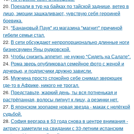
20.
Поехали в тур на байках по тайской заднице, ветер в
лицо, эмоции зашкаливают, чувствую себя героиней
боевика.
21.
"Банановый Паук" из магазина "магнит" причиной
гибели семьи стал.
22.
В сети обсуждают непропорционально длинные ноги
бизнесвумен Яны рудковской.
23.
Чтобы снизить аппетит, не нужно "Сидеть на Салате".
24.
Рома зверь опубликовал семейное фото с женой и
дочерью, и подписчики дружно зависли.
25.
Мужчина просто спокойно себе снимал зверюшек
где-то в Африке, никого не трогал.
26.
Представьте, жаркий день, ты вся потненькая и
растрёпанная, волосы липнут к лицу, а резинки нет.
27.
В японском зоопарке новая звезда - макак с нелёгкой
судьбой.
28.
София вергара в 53 года снова в центре внимания -
актрису заметили на свидании с 33-летним испанским