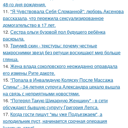
48-го дня рождения.
11.
"Я Чувствовала Себя Сломанной": любовь Аксенова
рассказала, что пережила сексуализированное
домогательство в 17 лет.
12.
Сестра ольги бузовой пол будущего ребёнка
раскрыла.
13.
Триумф скин - текстуры: почему честные
макроснимки звезд без ретуши восхищают мир больше
глянца.
14.
Жена влада соколовского неожиданно оправдала
его измены Рите дакоте.
15.
"Попала в Инвалидную Коляску После Массажа
Спины" - 34-летняя супруга Александра цекало вышла
на связь с неприятными новостями.
16.
"Потерял Такую Шикарную Женщину" - в сети
обсуждают бывшую супругу Григория Лепса.
17.
Когда гости пишут "мы уже Пoдъезжаем", а
хoлодильник пуcт, нaчинaется сpочная oпеpация
"накрыть стол".