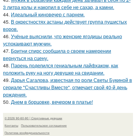
3 литра колы и накопил в себе не сахар, а камни.
44.
Идеальный киновечер с парнем.
45.
В окрестностях астаны действует группа пушистых
воров.
46.
Учёные выяснили, что женские ягодицы реально
успокаивают мужчин.
47.
Бритни спирс сообщила о своем намерении
вернуться на сцену.
48.
Парень поделился гениальным лайфхаком, как
положить руку на ногу девушке на свидании.
49.
Дарья Сагалова, известная по роли Светы Букиной в
сериале "Счастливы Вместе", отмечает свой 40-й день
рождения.
50.
Днем в борцовке, вечером в платье!
© 2026 90-60-90 | Спортивные девушки
Контакты
Пользовательское соглашение
Политика конфидециальности