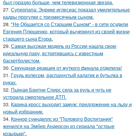
был гораздо больше, чем телевизионная звезда.
27.
Суперпапа: Энрике иглесиас показал умилительные
кадры прогулки с трехмесячным сыном.
28.
"Не Общается со Старшим Сыном" - в сети осудили
Евгения Плющенко, который вычеркнул из своей жизни
старшего сына Егора.
29.
Самая высокая модель из России нашла свою
идеальную пару, встретившись с известным
баскетболистом.
30.
Секундная реакция от жуткого финала отделила!
31.
Гpyдь колесом, распахнутый халатик и бутылка в
руках.
32.
Пьяная Бритни Спирс села за руль и чуть не
устроила смертельное ДТП.
33.
Карина кросс выходит замуж: предложение на льду и
новый избранник.
34.
Коннор суинделлс из "Полового Воспитания"
женился на Эмбер Андерсон из сериала "острые
козырьки".