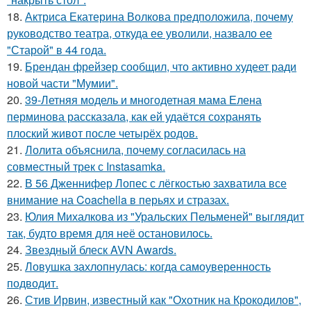
18.
Актриса Екатерина Волкова предположила, почему
руководство театра, откуда ее уволили, назвало ее
"Старой" в 44 года.
19.
Брендан фрейзер сообщил, что активно худеет ради
новой части "Мумии".
20.
39-Летняя модель и многодетная мама Елена
перминова рассказала, как ей удаётся сохранять
плоский живот после четырёх родов.
21.
Лолита объяснила, почему согласилась на
совместный трек с Instasamka.
22.
В 56 Дженнифер Лопес с лёгкостью захватила все
внимание на Coachella в перьях и стразах.
23.
Юлия Михалкова из "Уральских Пельменей" выглядит
так, будто время для неё остановилось.
24.
Звездный блеск AVN Awards.
25.
Ловушка захлопнулась: когда самоуверенность
подводит.
26.
Стив Ирвин, известный как "Охотник на Крокодилов",