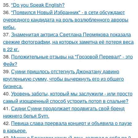
35.
"Do you Speak English?
36.
"Появился Новый Избранник" - в сети обсуждают
очередного кандидата на роль возлюбленного авроры
кибы.
37.
Знаменитая актриса Светлана Пермякова показала
свежие фотографии, на которых заметна её потеря веса
в 22 кг.
38.
Положительные отзывы на "Грозовой Перевал" - это
Фейк?
39.
Суини пришлось отстегнуть Джонатану давино
кругленькую сумму, чтобы вычеркнуть его из общего
бизнеса.
40.
Уровень заботы, который мы заслужили - или просто
самый изощренный способ устроить потоп в спальне?
41.
Сидни Суини продолжает продвигать свой бренд
нижнего белья Syrn.
42.
Певица слава прервала концерт и объявила о паузе
в карьере.
43.
Мужик в Бразилии каждый день заливал в себя по 2-