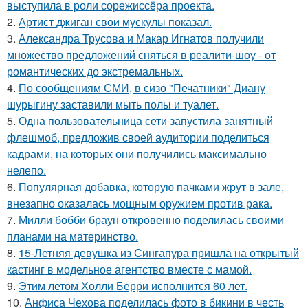
выступила в роли сорежиссёра проекта.
2.
Артист джиган свои мускулы показал.
3.
Александра Трусова и Макар Игнатов получили
множество предложений сняться в реалити-шоу - от
романтических до экстремальных.
4.
По сообщениям СМИ, в сизо "Печатники" Диану
шурыгину заставили мыть полы и туалет.
5.
Одна пользовательница сети запустила занятный
флешмоб, предложив своей аудитории поделиться
кадрами, на которых они получились максимально
нелепо.
6.
Популярная добавка, которую пачками жрут в зале,
внезапно оказалась мощным оружием против рака.
7.
Милли бобби браун откровенно поделилась своими
планами на материнство.
8.
15-Летняя девушка из Сингапура пришла на открытый
кастинг в модельное агентство вместе с мамой.
9.
Этим летом Холли Берри исполнится 60 лет.
10.
Анфиса Чехова поделилась фото в бикини в честь