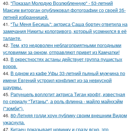
40.
"Показал Молодую Возлюбленную" - 53-летний
Максим виторган опубликовал фотографии со своей 35-
летней избранницей.
41.
"Ты Меня Бесишь": актриса Саша бортич ответила на
замечания Никиты кологривого, который усомнился в её
таланте.
42.
Тем, кто недоволен неблагоприятными погодными
условиями за окном, отправляют привет из Камчатки!
43.
В окрестностях астаны действует группа пушистых
воров.
44.
В одном из кафе Уфы 33-летний пьяный мужчина по
имени Евгений устроил конфликт из-за невкусной
шаурмы.
45.
Рапунцель воплотит актриса Тиган крофт, известная
по сериалу "Титаны", а роль флинна - майло майнхэйм
("зомби").
46.
80-Летняя голди хоун публику своим внешним Видом
ужаснула.
47.
Китаец показывает новинку и сразу ясно, это