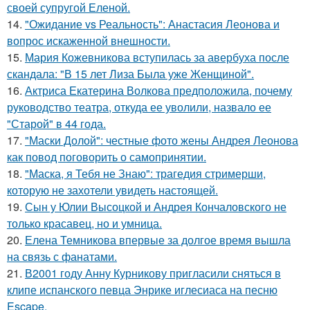
своей супругой Еленой.
14.
"Ожидание vs Реальность": Анастасия Леонова и
вопрос искаженной внешности.
15.
Мария Кожевникова вступилась за авербуха после
скандала: "В 15 лет Лиза Была уже Женщиной".
16.
Актриса Екатерина Волкова предположила, почему
руководство театра, откуда ее уволили, назвало ее
"Старой" в 44 года.
17.
"Маски Долой": честные фото жены Андрея Леонова
как повод поговорить о самопринятии.
18.
"Маска, я Тебя не Знаю": трагедия стримерши,
которую не захотели увидеть настоящей.
19.
Сын у Юлии Высоцкой и Андрея Кончаловского не
только красавец, но и умница.
20.
Елена Темникова впервые за долгое время вышла
на связь с фанатами.
21.
В2001 году Анну Курникову пригласили сняться в
клипе испанского певца Энрике иглесиаса на песню
Escape.