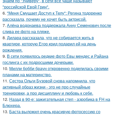
знаем по "Универу", в сети всё чаще называют
"российской Евой Грин".
6.
"Меня Смущает Доступ к Телу": Регина тодоренко
рассказала, почему не хочет быть актрисой.
7.
Алёна водонаева поддержала Анну Семенович после
слива ее фото на пляже.
8.
Дилара рассказала, что не собирается жить в
квартире, которую Егор крид подарил ей на день
рождения.
9.
В сети появилось редкие фото Евы мендес и Райана
гослинга с их подросшими дочерьми.
10.
Милли бобби браун откровенно поделилась своими
планами на материнство.
11.
Сестра Ольги Бузовой снова напомнила, что
активный образ жизни - это не про случайные
тренировки, а про дисциплину и любовь к себе.
12.
Назад в 90-е: зажигательная степ - аэробика в FH на
Блюхера.
13.
Баста выложил очень красивую фотосессию со