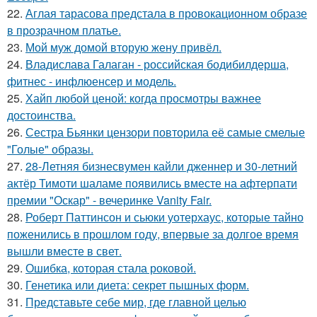
22.
Аглая тарасова предстала в провокационном образе
в прозрачном платье.
23.
Мой муж домой вторую жену привёл.
24.
Владислава Галаган - российская бодибилдерша,
фитнес - инфлюенсер и модель.
25.
Хайп любой ценой: когда просмотры важнее
достоинства.
26.
Сестра Бьянки цензори повторила её самые смелые
"Голые" образы.
27.
28-Летняя бизнесвумен кайли дженнер и 30-летний
актёр Тимоти шаламе появились вместе на афтерпати
премии "Оскар" - вечеринке Vanity Fair.
28.
Роберт Паттинсон и сьюки уотерхаус, которые тайно
поженились в прошлом году, впервые за долгое время
вышли вместе в свет.
29.
Ошибка, которая стала роковой.
30.
Генетика или диета: секрет пышных форм.
31.
Представьте себе мир, где главной целью