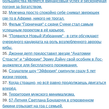
большинства является финансовый успех и бесконечная
погоня за богатством.
32.
Мужчина просто спокойно себе снимал зверюшек
где-то в Африке, никого не трогал.
33.
Фильм "Горничная" с сидни Суини стал самым
успешным проектом в её карьере.
34.
"Появился Новый Избранник" - в сети обсуждают
очередного кандидата на роль возлюбленного авроры
кибы.
35.
Джонни депп предоставил звезде "Анатомии
Страсти" и "эйфории" Эрику Дэйну свой особняк в Лос-
анджелесе для бесплатного проживания.
36.
Создатели шоу "Эйфория" скипнули сразу 5 лет
жизни героев.
37.
Когда страшно, но всё равно продолжаешь двигаться
вперёд.
38.
Территория мужского минимализма.
39.
57-Летняя Светлана Бондарчук в откровенном
бикини отдыхает на гоа с семьей.