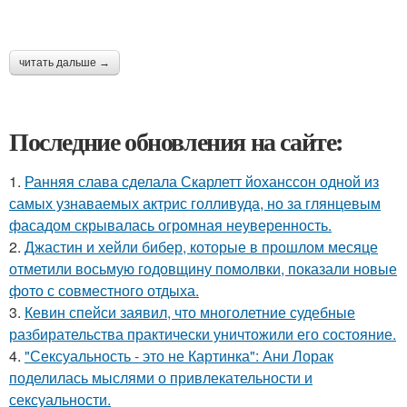
читать дальше →
Последние обновления на сайте:
1.
Ранняя слава сделала Скарлетт йоханссон одной из
самых узнаваемых актрис голливуда, но за глянцевым
фасадом скрывалась огромная неуверенность.
2.
Джастин и хейли бибер, которые в прошлом месяце
отметили восьмую годовщину помолвки, показали новые
фото с совместного отдыха.
3.
Кевин спейси заявил, что многолетние судебные
разбирательства практически уничтожили его состояние.
4.
"Сексуальность - это не Картинка": Ани Лорак
поделилась мыслями о привлекательности и
сексуальности.