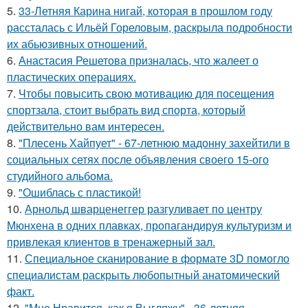
5.
33-Летняя Карина нигай, которая в прошлом году
рассталась с Ильёй Гореловым, раскрыла подробности
их абьюзивных отношений.
6.
Анастасия Решетова призналась, что жалеет о
пластических операциях.
7.
Чтобы повысить свою мотивацию для посещения
спортзала, стоит выбрать вид спорта, который
действительно вам интересен.
8.
"Плесень Хайпует" - 67-летнюю мадонну захейтили в
социальных сетях после объявления своего 15-ого
студийного альбома.
9.
"Ошиблась с пластикой!
10.
Арнольд шварценеггер разгуливает по центру
Мюнхена в одних плавках, пропагандируя культуризм и
привлекая клиентов в тренажерный зал.
11.
Специальное сканирование в формате 3D помогло
специалистам раскрыть любопытный анатомический
факт.
12.
"Мне Нравится, как я Выгляжу" - 36-летняя