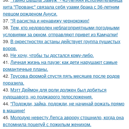
хита "Прованс" связала себя узами брака с 36-летним
певцом рожденом Ануси.
37.
"Я расистка и ненавижу чернокожих!
38.
Тем, кто недоволен неблагоприятными погодными
условиями за окном, отправляют привет из Камчатки!
39.
В окрестностях астаны действует группа пушистых
воров.
40.
Не хочу, чтобы ты достался кому-либо.
41.
Личная жизнь на паузе: как дети нарушают самые
романтичные планы.
42.
Трусова формой спустя пять месяцев после родов
поразила.
43.
Мэтт Деймон для роли должен был добиться
худощавого, но поджарого телосложения.
44.
"Подожди, зайка, подожди, не начинай рожать прямо
в машине!
45.
Молодую невесту Лепса аврору стошнило, когда она
вспомнила поцелуй с пожилым женихом.