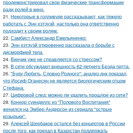
продемонстрировал свои физические трансформации
ради ролей в кино.
21.
Некоторые в голливуде рассказывают, как тяжело
работать с Энн хэтэуэй, настолько она ответственно
подходит к своим ролям.
22.
Самбист Александр Емельяненко:
23.
Энн хэтэуэй откровенно рассказала о борьбе с
дисморфией тела.
24.
Винчик уже не справляется со стрессом?
25.
В сети обсуждают внешность 62-летнего Брэда питта.
26.
"Буду Любить, Словно Родного": анализ днк показал,
что Иосиф Оганесян не является биологическим отцом
Стефана.
27.
Цифровой след: можно ли удалить прошлое из сети?
28.
Коннор суинделлс из "Полового Воспитания"
женился на Эмбер Андерсон из сериала "острые
козырьки".
29.
Алексей Щербаков остался без концертов в России
после того, как поехал в Казахстан поддержать