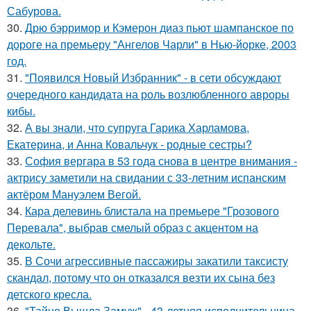
Сабурова.
30.
Дрю бэрримор и Кэмерон диаз пьют шампанское по
дороге на премьеру "Ангелов Чарли" в Нью-йорке, 2003
год.
31.
"Появился Новый Избранник" - в сети обсуждают
очередного кандидата на роль возлюбленного авроры
кибы.
32.
А вы знали, что супруга Гарика Харламова,
Екатерина, и Анна Ковальчук - родные сестры?
33.
София вергара в 53 года снова в центре внимания -
актрису заметили на свидании с 33-летним испанским
актёром Мануэлем Вегой.
34.
Кара делевинь блистала на премьере "Грозового
Перевала", выбрав смелый образ с акцентом на
декольте.
35.
В Сочи агрессивные пассажиры закатили таксисту
скандал, потому что он отказался везти их сына без
детского кресла.
36.
"Тайно Вышла Замуж" - 43-летняя исполнительница