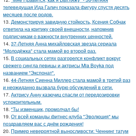
телеведущая Ида Галич показала фигуру спустя десять
месяцев после родов.
13.
Демонстрируя завидную стойкость, Ксения Собчак
ответила на критику своей внешности, напомнив
подписчикам о важности внутренних ценностей.
14.
37-Летняя Анна михайловская звезда сериала
"Молодёжка" стала мамой во второй раз.
15.
В социальных сетях разгорелся конфликт вокруг
свежего сингла певицы и актрисы Mia Boyka под
названием "Экспонат".
16.
44-Летняя Сиенна Миллер стала мамой в третий раз
и неожиданно вызвала бурю обсуждений в сети.
17.
Актрису Анну казючиц спасли от передозировки
успокоительным.
18.
"Ты изменщик, промолчал бы!
19.
От всей команды фитнес-клуба "Эволюция" мы
поздравляем вас с днём рождения!
20.
Пример невероятной выносливости: Ченнинг татум