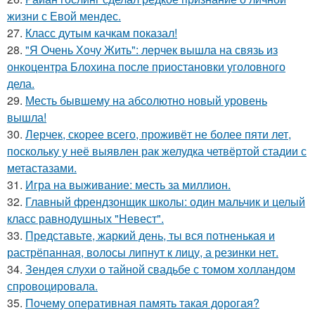
жизни с Евой мендес.
27.
Класс дутым качкам показал!
28.
"Я Очень Хочу Жить": лерчек вышла на связь из
онкоцентра Блохина после приостановки уголовного
дела.
29.
Месть бывшему на абсолютно новый уровень
вышла!
30.
Лерчек, скорее всего, проживёт не более пяти лет,
поскольку у неё выявлен рак желудка четвёртой стадии с
метастазами.
31.
Игра на выживание: месть за миллион.
32.
Главный френдзонщик школы: один мальчик и целый
класс равнодушных "Невест".
33.
Представьте, жаркий день, ты вся потненькая и
растрёпанная, волосы липнут к лицу, а резинки нет.
34.
Зендея слухи о тайной свадьбе с томом холландом
спровоцировала.
35.
Почему оперативная память такая дорогая?