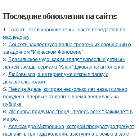
Последние обновления на сайте:
1.
Талант - как и хорошие гены - часто передается по
наследству.
2.
Соцсети захлестнула волна тревожных сообщений о
загадочном "Июньском Феномене".
3.
Бразильское чудо: как выглядят взрослые дети 50-
летней звезды сериала "Клон" Джованны антонелли.
4.
Любовь зла, а интернет уже открыл папку с
доказательствами.
5.
Певица Адель, которая несколько лет назад сильно
похудела, впервые за долгое время появилась на
публике.
6.
ИИ снова придумал тренд - теперь всех "Зажимает" в
метро.
7.
Александра Митрошина, которой прокуратура требует
назначить три года колонии, выступила с речью в зале