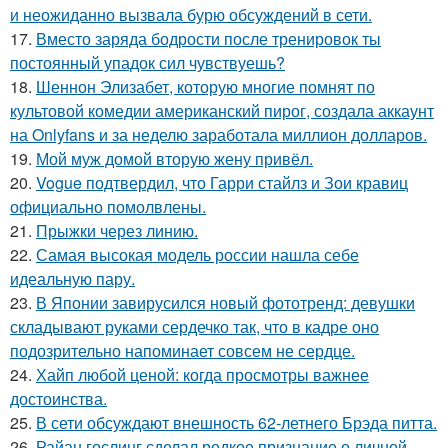
и неожиданно вызвала бурю обсуждений в сети.
17.
Вместо заряда бодрости после тренировок ты
постоянный упадок сил чувствуешь?
18.
Шеннон Элизабет, которую многие помнят по
культовой комедии американский пирог, создала аккаунт
на Onlyfans и за неделю заработала миллион долларов.
19.
Мой муж домой вторую жену привёл.
20.
Vogue подтвердил, что Гарри стайлз и Зои кравиц
официально помолвлены.
21.
Прыжки через линию.
22.
Самая высокая модель россии нашла себе
идеальную пару.
23.
В Японии завирусился новый фототренд: девушки
складывают руками сердечко так, что в кадре оно
подозрительно напоминает совсем не сердце.
24.
Хайп любой ценой: когда просмотры важнее
достоинства.
25.
В сети обсуждают внешность 62-летнего Брэда питта.
26.
Райан гослинг сделал редкое признание о личной