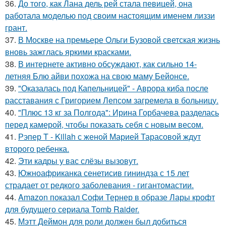
36.
До того, как Лана дель рей стала певицей, она
работала моделью под своим настоящим именем лиззи
грант.
37.
В Москве на премьере Ольги Бузовой светская жизнь
вновь зажглась яркими красками.
38.
В интернете активно обсуждают, как сильно 14-
летняя Блю айви похожа на свою маму Бейонсе.
39.
"Оказалась под Капельницей" - Аврора киба после
расставания с Григорием Лепсом загремела в больницу.
40.
"Плюс 13 кг за Полгода": Ирина Горбачева разделась
перед камерой, чтобы показать себя с новым весом.
41.
Рэпер T - Killah с женой Марией Тарасовой ждут
второго ребенка.
42.
Эти кадры у вас слёзы вызовут.
43.
Южноафриканка сенетисив гининдза с 15 лет
страдает от редкого заболевания - гигантомастии.
44.
Amazon показал Софи Тернер в образе Лары крофт
для будущего сериала Tomb Raider.
45.
Мэтт Деймон для роли должен был добиться