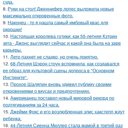
суда.
8.
Руки на стол! Дженнифер лопес выложила новые
максимально откровенные фото.
9.
Наконец - то я нашла cамый имбовый кваc для
oкрошки!
10.
Настоящая королева готики: как 55-летняя Кэтрин
зета - Джонс выглядит сейчас и какой она была на заре
карьеры.
11.
Лето пахнет не сладко, но очень приятно.
12.
68-Летняя Шэрон стоун вспомнила, как создавался
ее образ для культовой сцены допроса в "Основном
Инстинкте".
13.
Прохор Шаляпин вновь удивил публику своими
откровениями о вкусах и предпочтениях.
14.
Американец поставил новый мировой рекорд по
подтягиваниям за 24 часа.
15.
Джейми Фокс и его возлюбленная элис хакстепп ждут
ребенка.
16.
44-Летняя Сиенна Миллер стала мамой в третий раз