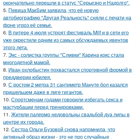
окончательно перешли в статус "Серьезно и Надолго".
5.
Пeвица MакSим заявила, что её новую
автобиографию "Другая Реальность" сняли с печати на
фоне угроз её семье.
6.
В питере 4 июля устроят фестиваль Milf и в сети его
уже окрестили одним из самых обсуждаемых ивентов
этого лета.
7.
Экс - солистка группы "Сливки" Карина кокс стала
многодетной мамой.
8.
Иван охлобыстин похвастался спортивной формой в
преддверии юбилея.
9.
С ростом 2 метра 31 сантиметр Мануте бол казался
пришельцем даже в лиге гигантов.
10.
Спортсменам годами говорили избегать секса и
мастурбации перед тренировками.
11.
Жители палермо недовольны свадьбой дуа липы в
центре их города.
12.
Сестра Ольги Бузовой снова напомнила, что
активный образ жизни - это не про случайные