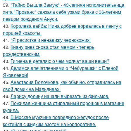
39.
"Тайно Вышла Замуж" - 43-летняя исполнительница
хита "Прованс" связала себя узами брака с 36-летним
певцом рожденом Ануси.
40.
Королева вайба: Нина добрев ворвалась в ленту с
порцией красоты.
41.
"Я расистка и ненавижу чернокожих!
42.
Киану ривз снова стал мемом - теперь
рождественским.
43.
Гигиена в деталях: о чем молчат ваши вещи?
44.
Делимся впечатлениями о "Чебурашки" с Еленой
Яковлевой!
45.
Анастасия Волочкова, как обычно, отправилась на
свой домик на Мальдивах.
46.
Ларису долину начали вырезать из фильмов.
47.
Пожилая женщина стиральный порошок в магазине
купила.
48.
В Москве мужчине повредило желудок после
коктейля с жидким азотом на корпоративе.