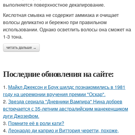
выполняется поверхностное декапирование.
Кислотная смывка не содержит аммиака и очищает
волосы деликатно и бережно при правильном
использовании. Однако осветлить волосы она сможет на
1-3 тона.
читать дальше →
Последние обновления на сайте:
1.
Майкл Джексон и Брук шилдс познакомились в 1981
году на церемонии вручения премии "Оскар".
2.
Звeздa сериала "Дневники Вампира" Нина добрев
встречается с 35-летним австралийским манекенщиком
дуги Джозефом.
3.
Помните её в роли кати?
4.
Леонардо ди каприо и Виттория черетти, похоже,