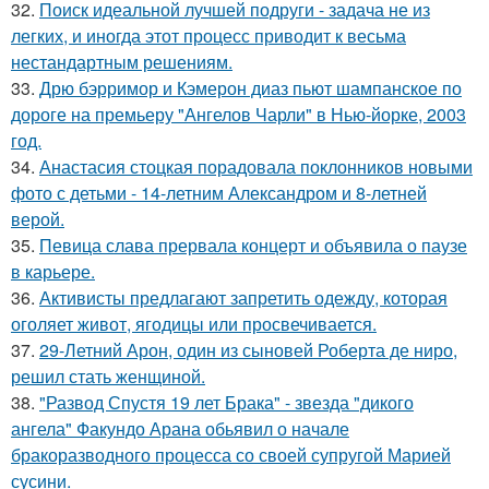
32.
Поиск идеальной лучшей подруги - задача не из
легких, и иногда этот процесс приводит к весьма
нестандартным решениям.
33.
Дрю бэрримор и Кэмерон диаз пьют шампанское по
дороге на премьеру "Ангелов Чарли" в Нью-йорке, 2003
год.
34.
Анастасия стоцкая порадовала поклонников новыми
фото с детьми - 14-летним Александром и 8-летней
верой.
35.
Певица слава прервала концерт и объявила о паузе
в карьере.
36.
Активисты предлагают запретить одежду, которая
оголяет живот, ягодицы или просвечивается.
37.
29-Летний Арон, один из сыновей Роберта де ниро,
решил стать женщиной.
38.
"Развод Спустя 19 лет Брака" - звезда "дикого
ангела" Факундо Арана обьявил о начале
бракоразводного процесса со своей супругой Марией
сусини.