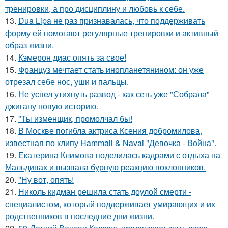
тренировки, а про дисциплину и любовь к себе.
13.
Dua Lipa не раз признавалась, что поддерживать
форму ей помогают регулярные тренировки и активный
образ жизни.
14.
Кэмерон диас опять за свое!
15.
Француз мечтает стать инопланетянином: он уже
отрезал себе нос, уши и пальцы.
16.
Не успел утихнуть развод - как сеть уже "Собрала"
джигану новую историю.
17.
"Ты изменщик, промолчал бы!
18.
В Москве погибла актриса Ксения добромилова,
известная по клипу Hammali & Navai "Девочка - Война".
19.
Екатерина Климова поделилась кадрами с отдыха на
Мальдивах и вызвала бурную реакцию поклонников.
20.
"Ну вот, опять!
21.
Николь кидман решила стать доулой смерти -
специалистом, который поддерживает умирающих и их
родственников в последние дни жизни.