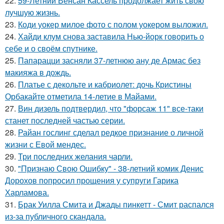
22.
59-Летний Венсан Кассель продолжает жить свою
лучшую жизнь.
23.
Коди уокер милое фото с полом уокером выложил.
24.
Хайди клум снова заставила Нью-йорк говорить о
себе и о своём спутнике.
25.
Папарацци засняли 37-летнюю ану де Армас без
макияжа в дождь.
26.
Платье с декольте и кабриолет: дочь Кристины
Орбакайте отметила 14-летие в Майами.
27.
Вин дизель подтвердил, что "форсаж 11" все-таки
станет последней частью серии.
28.
Райан гослинг сделал редкое признание о личной
жизни с Евой мендес.
29.
Три последних желания чарли.
30.
"Признаю Свою Ошибку" - 38-летний комик Денис
Дорохов попросил прощения у супруги Гарика
Харламова.
31.
Брак Уилла Смита и Джады пинкетт - Смит распался
из-за публичного скандала.