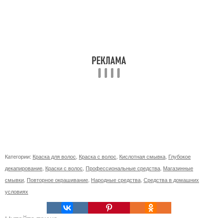
Категории:
Краска для волос
,
Краска с волос
,
Кислотная смывка
,
Глубокое
декапирование
,
Краски с волос
,
Профессиональные средства
,
Магазинные
смывки
,
Повторное окрашивание
,
Народные средства
,
Средства в домашних
условиях