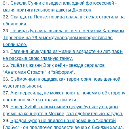
31.
Снесла Суини с пьедестала одной фотосессией -
магия притягательности дакоты Джонсон.
32.
Скандал в Пензе: певица слава в слезах ответила на
обвинения.
33.
Певица Дуа липа вышла в свет с женихом Каллумом
Тёрнером на 76-м международном кинофестивале
берлинале.
34.
Евгения брик ушла из жизни в возрасте 40 лет, так и
не раскрыв свою главную тайну.
35.
Ушёл из жизни Эрик дейн - звезда сериалов
"Анатомия Страсти" и "эйфория".
36.
Съёмочная площадка как территория повышенной
чувствительности.
37.
Аня пересильд не может понять, почему в её сторону
постоянно льётся столько критики.
38.
Рэпер Xzibit залпом выпил целую бутылку водяры
прямо на концерте в Москве, зал одобрительно загудел.
39.
Брэдли Купер не явился на церемонию "Золотой
Глобус" - он предпочёл провести вечер с Джиджи хадид.