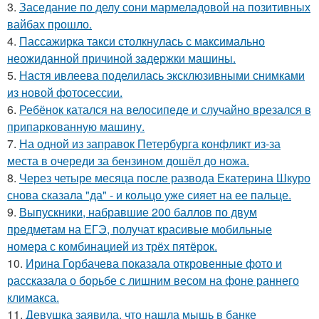
3.
Заседание по делу сони мармеладовой на позитивных
вайбах прошло.
4.
Пассажирка такси столкнулась с максимально
неожиданной причиной задержки машины.
5.
Настя ивлеева поделилась эксклюзивными снимками
из новой фотосессии.
6.
Ребёнок катался на велосипеде и случайно врезался в
припаркованную машину.
7.
На одной из заправок Петербурга конфликт из-за
места в очереди за бензином дошёл до ножа.
8.
Через четыре месяца после развода Екатерина Шкуро
снова сказала "да" - и кольцо уже сияет на ее пальце.
9.
Выпускники, набравшие 200 баллов по двум
предметам на ЕГЭ, получат красивые мобильные
номера с комбинацией из трёх пятёрок.
10.
Ирина Горбачева показала откровенные фото и
рассказала о борьбе с лишним весом на фоне раннего
климакса.
11.
Девушка заявила, что нашла мышь в банке