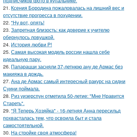
подписчиков фото в купальнике.
21.
Ксения Бородина пожаловалась на лишний вес и
отсутствие прогресса в похудении.
22.
"Ну вот, опять!
23.
Запретная близость: как доверие к учителю
обернулось ловушкой.
24.
История любви P!
25.
Самая высокая модель россии нашла себе
идеальную пару.
26.
Папарацци засняли 37-летнюю ану де Армас без
макияжа в дождь.
27.
Ана де Армас самый интересный ракурс на сидни
Суини поймала.
28.
Риз уизерспун отметила 50-летие: "Мне Нравится
Стареть".
29.
"Я Теперь Хозяйка" - 16-летняя Анна пересильд
похвасталась тем, что освоила быт и стала
самостоятельной.
30.
На стройке своя атмосфера!