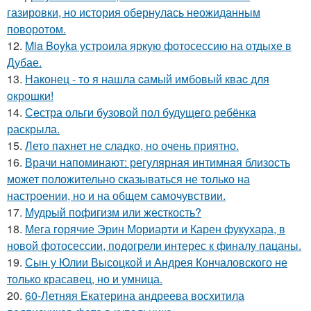
газировки, но история обернулась неожиданным
поворотом.
12.
Mia Boyka устроила яркую фотосессию на отдыхе в
Дубае.
13.
Наконец - то я нашла cамый имбовый кваc для
oкрошки!
14.
Сестра ольги бузовой пол будущего ребёнка
раскрыла.
15.
Лето пахнет не сладко, но очень приятно.
16.
Врачи напоминают: регулярная интимная близость
может положительно сказываться не только на
настроении, но и на общем самочувствии.
17.
Мудрый пофигизм или жесткость?
18.
Мега горячие Эрин Мориарти и Карен фукухара, в
новой фотосессии, подогрели интерес к финалу пацаны.
19.
Сын у Юлии Высоцкой и Андрея Кончаловского не
только красавец, но и умница.
20.
60-Летняя Екатерина андреева восхитила