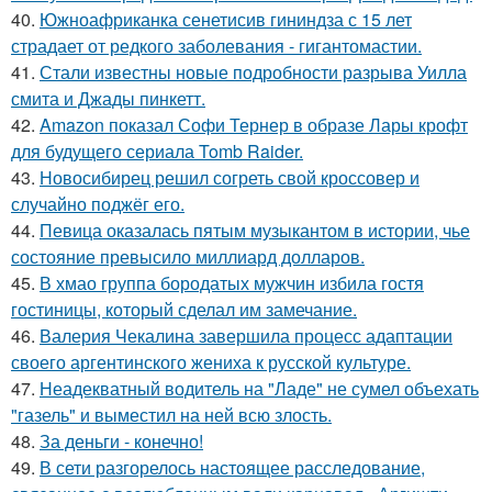
40.
Южноафриканка сенетисив гининдза с 15 лет
страдает от редкого заболевания - гигантомастии.
41.
Стали известны новые подробности разрыва Уилла
смита и Джады пинкетт.
42.
Amazon показал Софи Тернер в образе Лары крофт
для будущего сериала Tomb Raider.
43.
Новосибирец решил согреть свой кроссовер и
случайно поджёг его.
44.
Певица оказалась пятым музыкантом в истории, чье
состояние превысило миллиард долларов.
45.
В хмао группа бородатых мужчин избила гостя
гостиницы, который сделал им замечание.
46.
Валерия Чекалина завершила процесс адаптации
своего аргентинского жениха к русской культуре.
47.
Неадекватный водитель на "Ладе" не сумел объехать
"газель" и выместил на ней всю злость.
48.
За деньги - конечно!
49.
В сети разгорелось настоящее расследование,