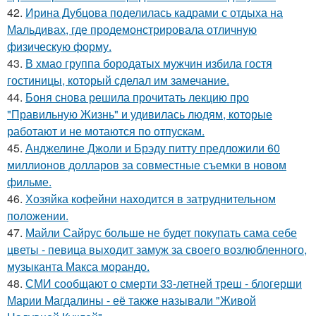
42.
Ирина Дубцова поделилась кадрами с отдыха на
Мальдивах, где продемонстрировала отличную
физическую форму.
43.
В хмао группа бородатых мужчин избила гостя
гостиницы, который сделал им замечание.
44.
Боня снова решила прочитать лекцию про
"Правильную Жизнь" и удивилась людям, которые
работают и не мотаются по отпускам.
45.
Анджелине Джоли и Брэду питту предложили 60
миллионов долларов за совместные съемки в новом
фильме.
46.
Хозяйка кофейни находится в затруднительном
положении.
47.
Майли Сайрус больше не будет покупать сама себе
цветы - певица выходит замуж за своего возлюбленного,
музыканта Макса морандо.
48.
СМИ сообщают о смерти 33-летней треш - блогерши
Марии Магдалины - её также называли "Живой