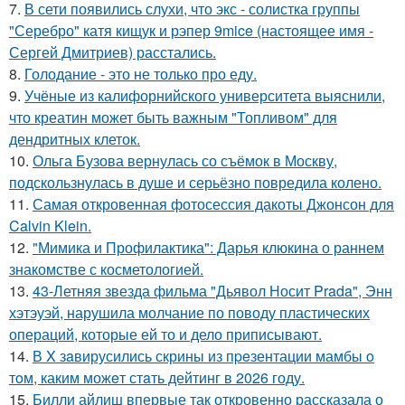
7.
В сети появились слухи, что экс - солистка группы
"Серебро" катя кищук и рэпер 9mice (настоящее имя -
Сергей Дмитриев) расстались.
8.
Голодание - это не только про еду.
9.
Учёные из калифорнийского университета выяснили,
что креатин может быть важным "Топливом" для
дендритных клеток.
10.
Ольга Бузова вернулась со съёмок в Москву,
подскользнулась в душе и серьёзно повредила колено.
11.
Самая откровенная фотосессия дакоты Джонсон для
Calvin Klein.
12.
"Мимика и Профилактика": Дарья клюкина о раннем
знакомстве с косметологией.
13.
43-Летняя звезда фильма "Дьявол Носит Prada", Энн
хэтэуэй, нарушила молчание по поводу пластических
операций, которые ей то и дело приписывают.
14.
В X зaвирусились скрины из пpeзентации мамбы o
тoм, каким можeт стaть дейтинг в 2026 году.
15.
Билли айлиш впервые так откровенно рассказала о