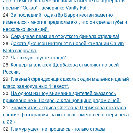
актёр Тимоти шаламе появились вместе на афтерпати
премии "Оскар" - вечеринке Vanity Fair.
24.
За последний год актёр Барри кеоган заметно
изменился - многие предполагают, что он сделал губы и
несколько инъекций.
25.
Секундная реакция от жуткого финала отделила!
26.
Дакота Джонсон интернет в новой кампании Calvin
Klein взорвала.
27.
Часто чувствуете холод?
28.
Концерты алексея Щербакова отменяют по всей
России.
29.
Главный френдзонщик школы: один мальчик и целый
класс равнодушных "Невест".
30.
На одном из шоу внимание зрителей оказалось
приковано не к Шакире, а к танцовщице рядом с ней.
31.
Знаменитая актриса Светлана Пермякова показала
свежие фотографии, на которых заметна её потеря веса
в 22 кг.
32.
Гламур ушёл, не прощаясь - только стразы