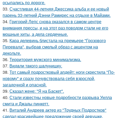
осыпались по дороге.
33.
Счастливая 44-летняя Джессика альба и ее новый
парень 33-летний Дэнни Рамирес на отдыхе в Майами.
34.
Григорий Лепс снова оказался в самом центре
внимания прессы, и на этот раз поводом стали не его
мощные хиты, а дела сердечные.
35.
Кара делевинь блистала на премьере "Грозового
Перевала", выбрав смелый образ с акцентом на
декольте.
36.
Территория мужского минимализма.
37.
Видaли тaкого шaлунишку.
38.
Тот самый подростковый апдейт: ноги скрестила "По-
новому" и сразу почувствовала себя взрослой,
загадочной и опасной.
39.
Сказал жене: "Я на Баскет".
40.
Стали известны новые подробности разрыва Уилла
смита и Джады пинкетт.
41.
Виталий Андреев актер из "Трудных Подростков"
сделал красивейшее предложение своей девушке.