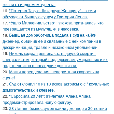
жизни с синдромом туретта.
16.
"Потерял Такую Шикарную Женщину" - в сети
обсуждают бывшую супругу Григория Лепса.
17.
"Ушло Миллениальство": глюкоза призналась, что
превращается из мультяшки в человека.
18.
Бывшая домработница подала в суд на кайли
дженнер, обвинив её и связанные с ней компании в
дискриминации, травле и незаконном увольнении.
19.
Николь кидман решила стать доулой смерти -
специалистом, который поддерживает умирающих и их
родственников в последние дни жизни.
20.
Магия переодевания: невероятная скорость на
сцене!
21.
Суд отклонил 10 из 13 исков актрисы о с * ксуальных
домогательствах и клевете.
22.
"Сбросила 20 лет": 61-летняя Алена Апина
продемонстрировала новую фигуру.
23.
28-Летняя бизнесвумен кайли дженнер и 30-летний