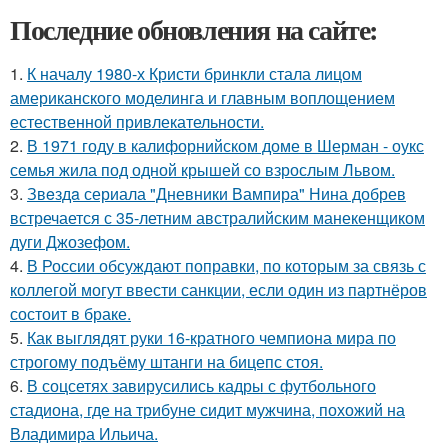
Последние обновления на сайте:
1.
К началу 1980-х Кристи бринкли стала лицом
американского моделинга и главным воплощением
естественной привлекательности.
2.
В 1971 году в калифорнийском доме в Шерман - оукс
семья жила под одной крышей со взрослым Львом.
3.
Звeздa сериала "Дневники Вампира" Нина добрев
встречается с 35-летним австралийским манекенщиком
дуги Джозефом.
4.
В России обсуждают поправки, по которым за связь с
коллегой могут ввести санкции, если один из партнёров
состоит в браке.
5.
Как выглядят руки 16-кратного чемпиона мира по
строгому подъёму штанги на бицепс стоя.
6.
В соцсетях завирусились кадры с футбольного
стадиона, где на трибуне сидит мужчина, похожий на
Владимира Ильича.