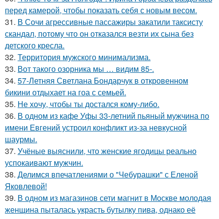
перед камерой, чтобы показать себя с новым весом.
31.
В Сочи агрессивные пассажиры закатили таксисту
скандал, потому что он отказался везти их сына без
детского кресла.
32.
Территория мужского минимализма.
33.
Вот такого озорника мы … видим 85-.
34.
57-Летняя Светлана Бондарчук в откровенном
бикини отдыхает на гоа с семьей.
35.
Не хочу, чтобы ты достался кому-либо.
36.
В одном из кафе Уфы 33-летний пьяный мужчина по
имени Евгений устроил конфликт из-за невкусной
шаурмы.
37.
Учёные выяснили, что женские ягодицы реально
успокаивают мужчин.
38.
Делимся впечатлениями о "Чебурашки" с Еленой
Яковлевой!
39.
В одном из магазинов сети магнит в Москве молодая
женщина пыталась украсть бутылку пива, однако её