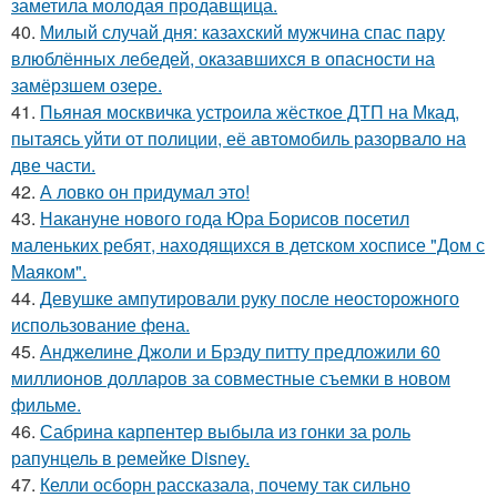
заметила молодая продавщица.
40.
Милый случай дня: казахский мужчина спас пару
влюблённых лебедей, оказавшихся в опасности на
замёрзшем озере.
41.
Пьяная москвичка устроила жёсткое ДТП на Мкад,
пытаясь уйти от полиции, её автомобиль разорвало на
две части.
42.
А ловко он придумал это!
43.
Накануне нового года Юра Борисов посетил
маленьких ребят, находящихся в детском хосписе "Дом с
Маяком".
44.
Девушке ампутировали руку после неосторожного
использование фена.
45.
Анджелине Джоли и Брэду питту предложили 60
миллионов долларов за совместные съемки в новом
фильме.
46.
Сабрина карпентер выбыла из гонки за роль
рапунцель в ремейке Disney.
47.
Келли осборн рассказала, почему так сильно