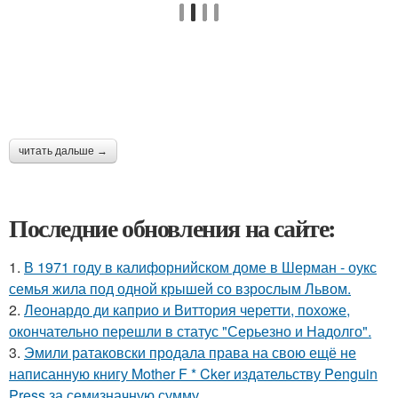
читать дальше →
Последние обновления на сайте:
1.
В 1971 году в калифорнийском доме в Шерман - оукс
семья жила под одной крышей со взрослым Львом.
2.
Леонардо ди каприо и Виттория черетти, похоже,
окончательно перешли в статус "Серьезно и Надолго".
3.
Эмили ратаковски продала права на свою ещё не
написанную книгу Mother F * Cker издательству Penguin
Press за семизначную сумму.