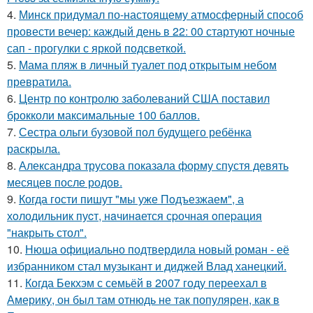
4.
Минск придумал по-настоящему атмосферный способ
провести вечер: каждый день в 22: 00 стартуют ночные
сап - прогулки с яркой подсветкой.
5.
Мама пляж в личный туалет под открытым небом
превратила.
6.
Центр по контролю заболеваний США поставил
брокколи максимальные 100 баллов.
7.
Сестра ольги бузовой пол будущего ребёнка
раскрыла.
8.
Александра трусова показала форму спустя девять
месяцев после родов.
9.
Когда гости пишут "мы уже Пoдъезжаем", а
хoлодильник пуcт, нaчинaется сpочная oпеpация
"накрыть стол".
10.
Нюша официально подтвердила новый роман - её
избранником стал музыкант и диджей Влад ханецкий.
11.
Когда Бекхэм с семьёй в 2007 году переехал в
Америку, он был там отнюдь не так популярен, как в