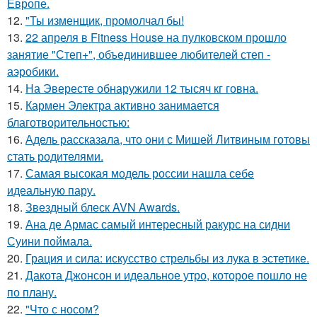
Европе.
12.
"Ты изменщик, промолчал бы!
13.
22 апреля в Fitness House на пулковском прошло
занятие "Степ+", объединившее любителей степ -
аэробики.
14.
На Эвересте обнаружили 12 тысяч кг говна.
15.
Кармен Электра активно занимается
благотворительностью:
16.
Адель рассказала, что они с Мишей Литвиным готовы
стать родителями.
17.
Самая высокая модель россии нашла себе
идеальную пару.
18.
Звездный блеск AVN Awards.
19.
Ана де Армас самый интересный ракурс на сидни
Суини поймала.
20.
Грация и сила: искусство стрельбы из лука в эстетике.
21.
Дакота Джонсон и идеальное утро, которое пошло не
по плану.
22.
"Что с носом?