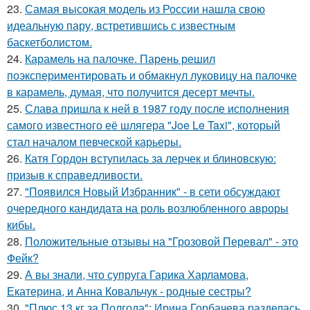
23.
Самая высокая модель из России нашла свою
идеальную пару, встретившись с известным
баскетболистом.
24.
Карамель на палочке. Парень решил
поэкспериментировать и обмакнул луковицу на палочке
в карамель, думая, что получится десерт мечты.
25.
Слава пришла к ней в 1987 году после исполнения
самого известного её шлягера "Joe Le Taxi", который
стал началом певческой карьеры.
26.
Катя Гордон вступилась за лерчек и блиновскую:
призыв к справедливости.
27.
"Появился Новый Избранник" - в сети обсуждают
очередного кандидата на роль возлюбленного авроры
кибы.
28.
Положительные отзывы на "Грозовой Перевал" - это
Фейк?
29.
А вы знали, что супруга Гарика Харламова,
Екатерина, и Анна Ковальчук - родные сестры?
30.
"Плюс 13 кг за Полгода": Ирина Горбачева разделась