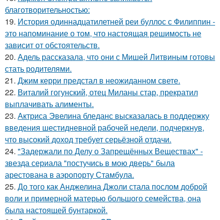
благотворительностью:
19.
История одиннадцатилетней реи буллос с Филиппин -
это напоминание о том, что настоящая решимость не
зависит от обстоятельств.
20.
Адель рассказала, что они с Мишей Литвиным готовы
стать родителями.
21.
Джим керри предстал в неожиданном свете.
22.
Виталий гогунский, отец Миланы стар, прекратил
выплачивать алименты.
23.
Актриса Эвелина бледанс высказалась в поддержку
введения шестидневной рабочей недели, подчеркнув,
что высокий доход требует серьёзной отдачи.
24.
"Задержали по Делу о Запрещённых Веществах" -
звезда сериала "постучись в мою дверь" была
арестована в аэропорту Стамбула.
25.
До того как Анджелина Джоли стала послом доброй
воли и примерной матерью большого семейства, она
была настоящей бунтаркой.