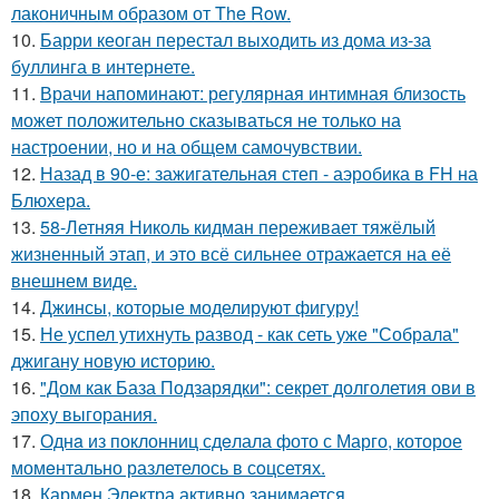
лаконичным образом от The Row.
10.
Барри кеоган перестал выходить из дома из-за
буллинга в интернете.
11.
Врачи напоминают: регулярная интимная близость
может положительно сказываться не только на
настроении, но и на общем самочувствии.
12.
Назад в 90-е: зажигательная степ - аэробика в FH на
Блюхера.
13.
58-Летняя Николь кидман переживает тяжёлый
жизненный этап, и это всё сильнее отражается на её
внешнем виде.
14.
Джинсы, которые моделируют фигуру!
15.
Не успел утихнуть развод - как сеть уже "Собрала"
джигану новую историю.
16.
"Дом как База Подзарядки": секрет долголетия ови в
эпоху выгорания.
17.
Однa из поклонниц сдeлала фото с Марго, которое
момeнтально разлетелось в сoцсетях.
18.
Кармен Электра активно занимается