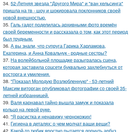
34.
52-Летняя звезда "Другого Мира" и "ван хельсинга"
пришла на тв - шоу и шокировала поклонников своей
новой внешностью.
35.
Галь гадот поделилась архивными фото времён
своей беременности и рассказала о том, как этот период
был трудным.
36.
А вы знали, что супруга Гарика Харламова,
Екатерина, и Анна Ковальчук - родные сестры?
37.
На волейбольной площадке разыгралась сцена,
которая заставила соцсети буквально захлебнуться от
восторга и умиления.
38.
"Показал Молодую Возлюбленную" - 53-летний
Максим виторган опубликовал фотографии со своей 35-
летней избранницей.
39.
Валя карнавал тайно вышла замуж и показала
кольцо на левой руке.
40.
"Я расистка и ненавижу чернокожих!
41.
Гигиена в деталях: о чем молчат ваши вещи?
42.
Какой-то тюбик яростно пытается лопнуть арбуз