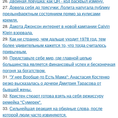
26.
Двойная ловушка: как QR - код раскрыл измену.
27.
Довела себя до трясучки: Лолита напугала публику
предынфарктным состоянием прямо за кулисами
кремля.
28.
Дакота Джонсон интернет в новой кампании Calvin
Klein взорвала.
29.
Как ни странно, чем дальше уходит 1978 год, тем
более удивительным кажется то, что тогда считалось
привычным.
30.
Представьте себе мир, где главной целью
большинства является финансовый успех и бесконечная
погоня за богатством.
31.
"У нее Вообще-то Есть Мама": Анастасия Костенко
резко высказалась о дочери Дмитрия Тарасова от
бывшей жены.
32.
Кристен стюарт готова взять на себя режиссуру
ремейка "Сумерек".
33.
Сильнейшая реакция на обидные слова, после
которой люди часто извиняются.