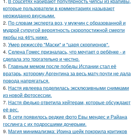
1.
В соцсетях набирают популярность чипсы из крапивы,
которые пользователи в комментариях называют
неожиданно вкусными.
2.
По словам эксперта воз, у мужчин с образованной и
мудрой супругой вероятность скоропостижной смерти
якобы на 46% ниже.
3.
Умер режиссёр "Маски" и "царя скорпионов".
4.
Селена Гомес призналась, что мечтает о ребёнке - и
сделала это трогательно и честно.
5.
Главным мемом после победы Испании стал её
вратарь, которому Аргентина за весь матч почти не дала
повода напрягаться.
6.
Настя ивлеева поделилась эксклюзивными снимками
из новой фотосессии.
7.
Настя федько ответила хейтерам, которые обсуждают
её вес.
8.
В сети появилось редкие фото Евы мендес и Райана
гослинга с их подросшими дочерьми.
9.
Магия минимализма: Ирина шейк покорила критиков