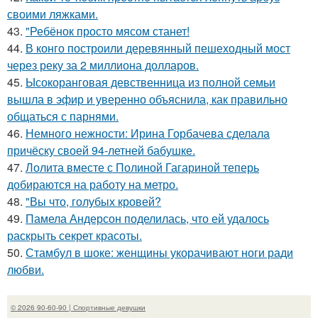
своими ляжками.
43.
"Ребёнок просто мясом станет!
44.
В конго построили деревянный пешеходный мост
через реку за 2 миллиона долларов.
45.
Ысокоранговая девственница из полной семьи
вышла в эфир и уверенно объяснила, как правильно
общаться с парнями.
46.
Немного нежности: Ирина Горбачева сделала
причёску своей 94-летней бабушке.
47.
Лолита вместе с Полиной Гагариной теперь
добираются на работу на метро.
48.
"Вы что, голубых кровей?
49.
Памела Андерсон поделилась, что ей удалось
раскрыть секрет красоты.
50.
Стамбул в шоке: женщины укорачивают ноги ради
любви.
© 2026 90-60-90 | Спортивные девушки