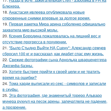
17.
Назад в 90-е: зажигательная степ - аэробика в FH на
Блюхера.
18.
Анастасия ивлеева опубликовала новые
откровенные снимки впервые за долгое время.
19.
Первая ракетка Мира арина соболенко официально
захватила мир высокой моды.
20.
Ксения Бородина пожаловалась на лишний вес и
отсутствие прогресса в похудении.
21.
"Было Стыдно Выйти НА Сцену": Александр семчев
сбросил 100 кг и рассказал, как диабет спас ему жизнь.
22.
Свежие фотографии сына Арнольда шварценеггера
Джозефа баэны.
23.
Хотите быстрее прийти к своей цели и не тратить
время на ошибки?
24.
Тома харди выписали из секс - символов и записали
в скуфы.
25.
Эта фотография, где знаменитый тореро Альваро
мунера рухнул на песок арены, запечатлела не падение,
а прозрение.