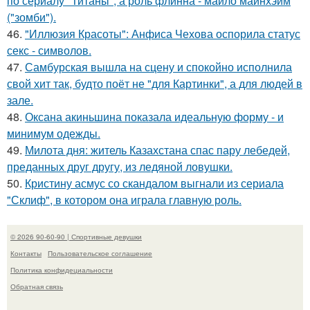
по сериалу "Титаны", а роль флинна - майло майнхэйм
("зомби").
46.
"Иллюзия Красоты": Анфиса Чехова оспорила статус
секс - символов.
47.
Самбурская вышла на сцену и спокойно исполнила
свой хит так, будто поёт не "для Картинки", а для людей в
зале.
48.
Оксана акиньшина показала идеальную форму - и
минимум одежды.
49.
Милота дня: житель Казахстана спас пару лебедей,
преданных друг другу, из ледяной ловушки.
50.
Кристину асмус со скандалом выгнали из сериала
"Склиф", в котором она играла главную роль.
© 2026 90-60-90 | Спортивные девушки
Контакты
Пользовательское соглашение
Политика конфидециальности
Обратная связь