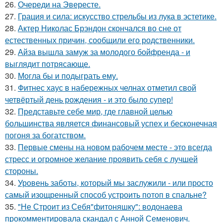
26.
Очереди на Эвересте.
27.
Грация и сила: искусство стрельбы из лука в эстетике.
28.
Актер Николас Брэндон скончался во сне от
естественных причин, сообщили его родственники.
29.
Айза вышла замуж за молодого бойфренда - и
выглядит потрясающе.
30.
Могла бы и подыграть ему.
31.
Фитнес хаус в набережных челнах отметил свой
четвёртый день рождения - и это было супер!
32.
Представьте себе мир, где главной целью
большинства является финансовый успех и бесконечная
погоня за богатством.
33.
Первые смены на новом рабочем месте - это всегда
стресс и огромное желание проявить себя с лучшей
стороны.
34.
Уровень заботы, который мы заслужили - или просто
самый изощренный способ устроить потоп в спальне?
35.
"Не Строит из Себя"фитоняшку": водонаева
прокомментировала скандал с Анной Семенович.