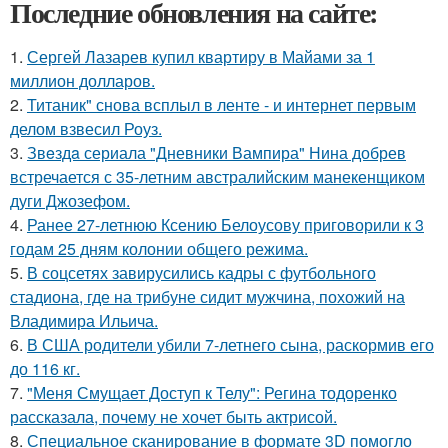
Последние обновления на сайте:
1.
Сергей Лазарев купил квартиру в Майами за 1
миллион долларов.
2.
Титаник" снова всплыл в ленте - и интернет первым
делом взвесил Роуз.
3.
Звeздa сериала "Дневники Вампира" Нина добрев
встречается с 35-летним австралийским манекенщиком
дуги Джозефом.
4.
Ранее 27-летнюю Ксению Белоусову приговорили к 3
годам 25 дням колонии общего режима.
5.
В соцсетях завирусились кадры с футбольного
стадиона, где на трибуне сидит мужчина, похожий на
Владимира Ильича.
6.
В США родители убили 7-летнего сына, раскормив его
до 116 кг.
7.
"Меня Смущает Доступ к Телу": Регина тодоренко
рассказала, почему не хочет быть актрисой.
8.
Специальное сканирование в формате 3D помогло