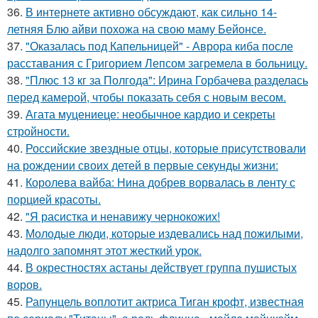
36.
В интернете активно обсуждают, как сильно 14-
летняя Блю айви похожа на свою маму Бейонсе.
37.
"Оказалась под Капельницей" - Аврора киба после
расставания с Григорием Лепсом загремела в больницу.
38.
"Плюс 13 кг за Полгода": Ирина Горбачева разделась
перед камерой, чтобы показать себя с новым весом.
39.
Агата муцениеце: необычное кардио и секреты
стройности.
40.
Российские звездные отцы, которые присутствовали
на рождении своих детей в первые секунды жизни:
41.
Королева вайба: Нина добрев ворвалась в ленту с
порцией красоты.
42.
"Я расистка и ненавижу чернокожих!
43.
Молодые люди, которые издевались над пожилыми,
надолго запомнят этот жесткий урок.
44.
В окрестностях астаны действует группа пушистых
воров.
45.
Рапунцель воплотит актриса Тиган крофт, известная