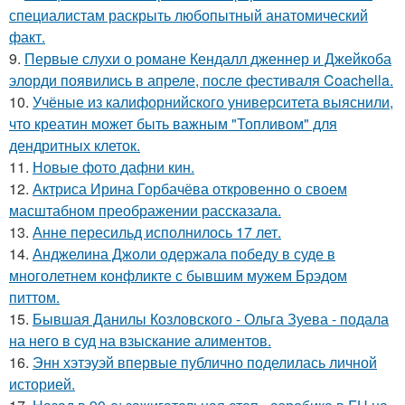
специалистам раскрыть любопытный анатомический
факт.
9.
Первые слухи о романе Кендалл дженнер и Джейкоба
элорди появились в апреле, после фестиваля Coachella.
10.
Учёные из калифорнийского университета выяснили,
что креатин может быть важным "Топливом" для
дендритных клеток.
11.
Новые фото дафни кин.
12.
Актриса Ирина Горбачёва откровенно о своем
масштабном преображении рассказала.
13.
Анне пересильд исполнилось 17 лет.
14.
Анджелина Джоли одержала победу в суде в
многолетнем конфликте с бывшим мужем Брэдом
питтом.
15.
Бывшая Данилы Козловского - Ольга Зуева - подала
на него в суд на взыскание алиментов.
16.
Энн хэтэуэй впервые публично поделилась личной
историей.