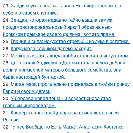
23.
Хайди клум снова заставила Нью-йорк говорить о
себе и о своём спутнике.
24.
Зендая, которая недавно тайно вышла замуж,
продемонстрировала новый яркий образ на нью-
йоркской премьере своего фильма "вот это драма!
25.
Грация и сила: искусство стрельбы из лука в эстетике.
26.
Когда мода слишком далеко заходит.
27.
Меткость и стиль: когда хобби становится искусством.
28.
До того как Анджелина Джоли стала послом доброй
воли и примерной матерью большого семейства, она
была настоящей бунтаркой.
29.
Меган маркл трогательно призналась в любви принцу
Гарри и своим детям.
30.
У бероева новая тёща - и возраст снова стал
главным инфоповодом.
31.
Концерты алексея Щербакова отменяют по всей
России.
32.
"У нее Вообще-то Есть Мама": Анастасия Костенко