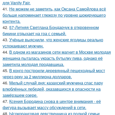
для Vanity Fair.
41.
Не можем не заметить, как Оксана Самойлова всё
больше напоминает глюкозу по уровню шокирующего
контента.
42.
57-Летняя Светлана Бондарчук в откровенном
бикини отдыхает на гоа с семьей.
43.
Учёные выяснили, что женские ягодицы реально
успокаивают мужчин.
44.
В одном из магазинов сети магнит в Москве молодая
женщина пыталась украсть бутылку пива, однако её
заметила молодая продавщица.
45.
В конго построили деревянный пешеходный мост
через реку за 2 миллиона долларов.
46.
Милый случай дня: казахский мужчина спас пару
влюблённых лебедей, оказавшихся в опасности на
замёрзшем озере.
47.
Ксения Бородина снова в центре внимания - её
фигура вызывает массу обсуждений в сети.
48.
Ысокоранговая девственница из полной семьи