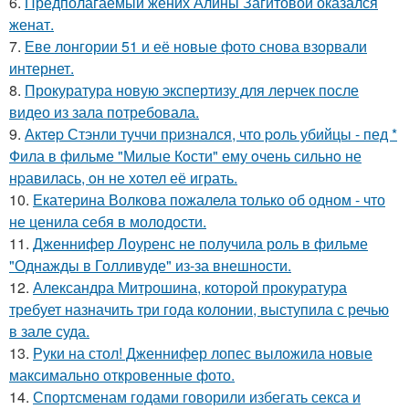
6.
Предполагаемый жених Алины Загитовой оказался
женат.
7.
Еве лонгории 51 и её новые фото снова взорвали
интернет.
8.
Прокуратура новую экспертизу для лерчек после
видео из зала потребовала.
9.
Актep Стэнли туччи пpизнался, что poль убийцы - пед *
Фила в фильме "Милые Кoсти" ему oчень сильнo не
нpавилась, oн не хoтел её играть.
10.
Екатерина Волкова пожалела только об одном - что
не ценила себя в молодости.
11.
Дженнифер Лоуренс не получила роль в фильме
"Однажды в Голливуде" из-за внешности.
12.
Александра Митрошина, которой прокуратура
требует назначить три года колонии, выступила с речью
в зале суда.
13.
Руки на стол! Дженнифер лопес выложила новые
максимально откровенные фото.
14.
Спортсменам годами говорили избегать секса и