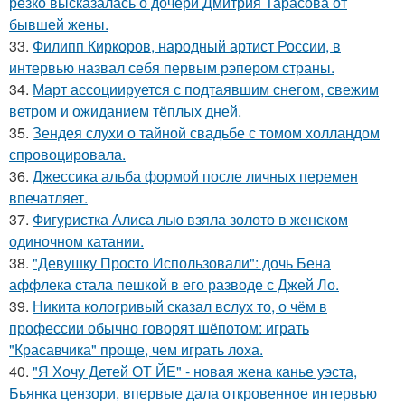
резко высказалась о дочери Дмитрия Тарасова от
бывшей жены.
33.
Филипп Киркоров, народный артист России, в
интервью назвал себя первым рэпером страны.
34.
Март ассоциируется с подтаявшим снегом, свежим
ветром и ожиданием тёплых дней.
35.
Зендея слухи о тайной свадьбе с томом холландом
спровоцировала.
36.
Джессика альба формой после личных перемен
впечатляет.
37.
Фигуристка Алиса лью взяла золото в женском
одиночном катании.
38.
"Девушку Просто Использовали": дочь Бена
аффлека стала пешкой в его разводе с Джей Ло.
39.
Никита кологривый сказал вслух то, о чём в
профессии обычно говорят шёпотом: играть
"Красавчика" проще, чем играть лоха.
40.
"Я Хочу Детей ОТ ЙЕ" - новая жена канье уэста,
Бьянка цензори, впервые дала откровенное интервью