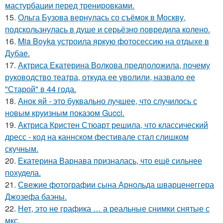
мастурбации перед тренировками.
15.
Ольга Бузова вернулась со съёмок в Москву,
подскользнулась в душе и серьёзно повредила колено.
16.
Mia Boyka устроила яркую фотосессию на отдыхе в
Дубае.
17.
Актриса Екатерина Волкова предположила, почему
руководство театра, откуда ее уволили, назвало ее
"Старой" в 44 года.
18.
Анок яй - это буквально лучшее, что случилось с
новым круизным показом Gucci.
19.
Актриса Кристен Стюарт решила, что классический
дресс - код на каннском фестивале стал слишком
скучным.
20.
Екатерина Варнава призналась, что ещё сильнее
похудела.
21.
Свежие фотографии сына Арнольда шварценеггера
Джозефа баэны.
22.
Нет, это не графика … а реальные снимки снятые с
мкс.