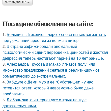
читать дальше →
Последние обновления на сайте:
1.
Больничный окончен: лерчек снова пытаются загнать
под домашний арест из-за вояжа в питер.
2.
В стране зафиксировали аномальный
психологический сдвиг: переоценка ценностей и жесткая
депрессия теперь настигают парней на 10 лет раньше.
3.
Александра Трусова и Макар Игнатов получили
множество предложений сняться в реалити-шоу - от
романтических до экстремальных.
4.
Забудьте о Деми Мур и её "Субстанции" - у нас
готовится ответ, который невозможно было даже
вообразить.
5.
Любовь зла, а интернет уже открыл папку с
доказательствами.