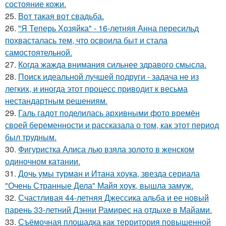
состояние кожи.
25.
Вот такая вот свадьба.
26.
"Я Теперь Хозяйка" - 16-летняя Анна пересильд
похвасталась тем, что освоила быт и стала
самостоятельной.
27.
Когда жажда внимания сильнее здравого смысла.
28.
Поиск идеальной лучшей подруги - задача не из
легких, и иногда этот процесс приводит к весьма
нестандартным решениям.
29.
Галь гадот поделилась архивными фото времён
своей беременности и рассказала о том, как этот период
был трудным.
30.
Фигуристка Алиса лью взяла золото в женском
одиночном катании.
31.
Дочь умы турман и Итана хоука, звезда сериала
"Очень Странные Дела" Майя хоук, вышла замуж.
32.
Счастливая 44-летняя Джессика альба и ее новый
парень 33-летний Дэнни Рамирес на отдыхе в Майами.
33.
Съёмочная площадка как территория повышенной