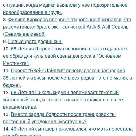
ситуации, когда медики выявили у нее подозрительное
новообразование в груди.
8.
Филипп Киркоров впервые откровенно признался, что
рассматривал брак с экс - солисткой Artik & Asti Севиль
(Севиль велиевой.
9.
Новые фото дафни кин.
10.
68-Летняя Шэрон стоун вспомнила, как создавался
ее образ для культовой сцены допроса в "Основном
Инстинкте".
11.
Проект "Блейк Лайвли": почему роскошная форма
38-летней актрисы после четырех родов - это не магия, а
бюджет.
12.
58-Летняя Николь кидман переживает тяжёлый
жизненный этап, и это всё сильнее отражается на её
внешнем виде.
13.
Вместо заряда бодрости после тренировок ты
постоянный упадок сил чувствуешь?
14.
49-Летний сын шер пожаловался, что мать перестала
его обеспечивать.