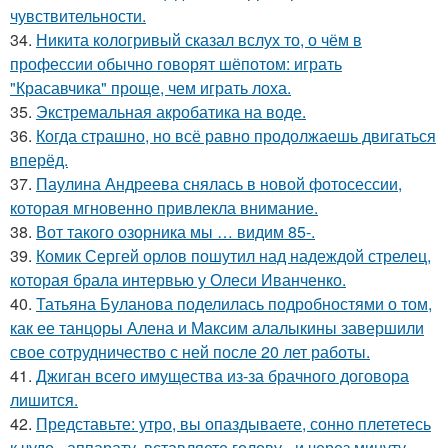
чувствительности.
34.
Никита кологривый сказал вслух то, о чём в
профессии обычно говорят шёпотом: играть
"Красавчика" проще, чем играть лоха.
35.
Экстремальная акробатика на воде.
36.
Когда страшно, но всё равно продолжаешь двигаться
вперёд.
37.
Паулина Андреева снялась в новой фотосессии,
которая мгновенно привлекла внимание.
38.
Вот такого озорника мы … видим 85-.
39.
Комик Сергей орлов пошутил над надеждой стрелец,
которая брала интервью у Олеси Иванченко.
40.
Татьяна Буланова поделилась подробностями о том,
как ее танцоры Алена и Максим алалыкины завершили
свое сотрудничество с ней после 20 лет работы.
41.
Джиган всего имущества из-за брачного договора
лишится.
42.
Представьте: утро, вы опаздываете, сонно плететесь
к чудо - аппарату, вставляете голову - и через минуту