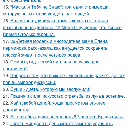
15.
"Маска, я Тебя не Знаю": трагедия стримерши,
которую не захотели увидеть настоящей.
16.
Волочкова удивилась тому, сколько ест новая
возлюбленная Диброва: "У Меня Ощущение, что ты все
Время Столько Жрешь".
17.
39-Летняя модель и многодетная мама Елена
перминова рассказала, как ей удаётся сохранять
плоский живот после четырёх родов.
18.
Семаглутид: легкий путь или ловушка для
организма?
19.
Вопрос о том, что важнее - любовь или расчёт, до сих
пор вызывает дискуссии.
20.
Суши - диета, которую мы заслужили!
21.
Грация и сила: искусство стрельбы из лука в эстетике.
22.
Хайп любой ценой: когда просмотры важнее
достоинства.
23.
В сети обсуждают внешность 62-летнего Брэда питта.
24.
Горсть миндаля в день может заметно улучшить