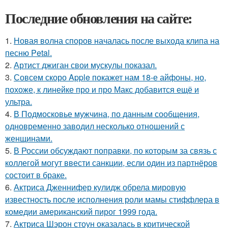
Последние обновления на сайте:
1.
Новая волна споров началась после выхода клипа на
песню Petal.
2.
Артист джиган свои мускулы показал.
3.
Совсем скоро Apple покажет нам 18-е айфоны, но,
похоже, к линейке про и про Макс добавится ещё и
ультра.
4.
В Подмосковье мужчина, по данным сообщения,
одновременно заводил несколько отношений с
женщинами.
5.
В России обсуждают поправки, по которым за связь с
коллегой могут ввести санкции, если один из партнёров
состоит в браке.
6.
Актриса Дженнифер кулидж обрела мировую
известность после исполнения роли мамы стиффлера в
комедии американский пирог 1999 года.
7.
Актриса Шэрон стоун оказалась в критической