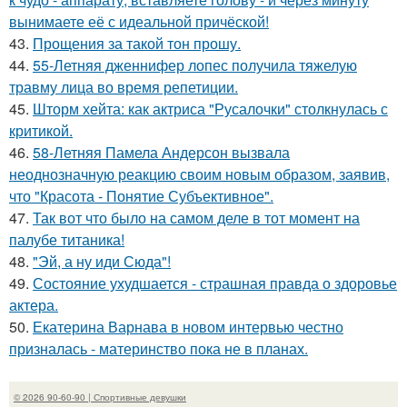
вынимаете её с идеальной причёской!
43.
Прощения за такой тон прошу.
44.
55-Летняя дженнифер лопес получила тяжелую
травму лица во время репетиции.
45.
Шторм хейта: как актриса "Русалочки" столкнулась с
критикой.
46.
58-Летняя Памела Андерсон вызвала
неоднозначную реакцию своим новым образом, заявив,
что "Красота - Понятие Субъективное".
47.
Так вот что было на самом деле в тот момент на
палубе титаника!
48.
"Эй, а ну иди Сюда"!
49.
Состояние ухудшается - страшная правда о здоровье
актера.
50.
Екатерина Варнава в новом интервью честно
призналась - материнство пока не в планах.
© 2026 90-60-90 | Спортивные девушки