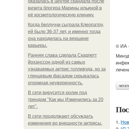
оказалась в центре скандала после
визита блогера Марины ильиной в
её косметологическую клинику.
Когда беллуччи сыграла Клеопатру,
ей было 36-37 лет, и именно тогда
она находилась на вершине
© ИА 
карьеры.
Минзд
Ранняя слава сделала Скарлетт
инфек
йоханссон одной из самых
лечен
узнаваемых актрис голливуда, но за
глянцевым фасадом скрывалась
огромная неуверенность.
читат
В сети вирусится ролик под
трендом "Как мы Изменились за 20
Пос
лет".
В сети продолжают обсуждать
1.
Нов
изменения во внешности актрисы.
2.
"Я 