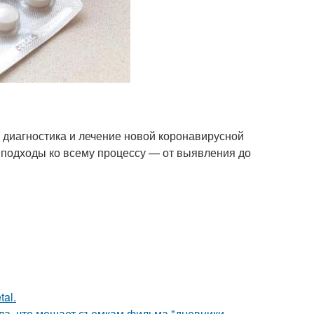
диагностика и лечение новой коронавирусной
 подходы ко всему процессу — от выявления до
al.
ала, что мешает съемкам фильма "дневники