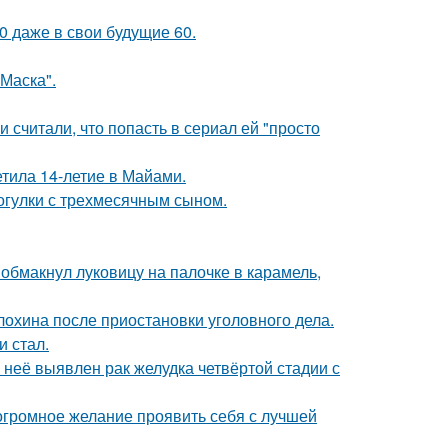
0 даже в свои будущие 60.
Маска".
и считали, что попасть в сериал ей "просто
етила 14-летие в Майами.
огулки с трехмесячным сыном.
обмакнул луковицу на палочке в карамель,
лохина после приостановки уголовного дела.
и стал.
у неё выявлен рак желудка четвёртой стадии с
 огромное желание проявить себя с лучшей