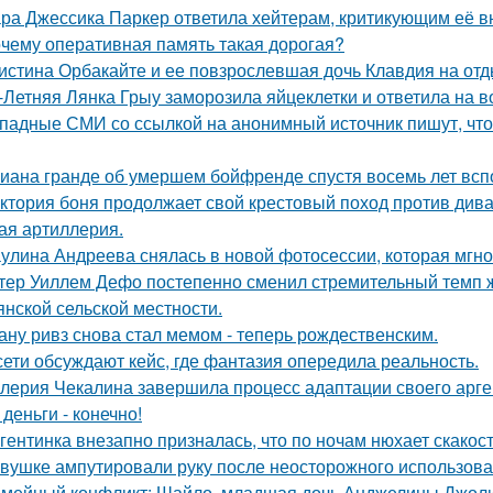
ра Джессика Паркер ответила хейтерам, критикующим её вн
чему оперативная память такая дорогая?
истина Орбакайте и ее повзрослевшая дочь Клавдия на от
-Летняя Лянка Грыу заморозила яйцеклетки и ответила на в
падные СМИ со ссылкой на анонимный источник пишут, что 
иана гранде об умершем бойфренде спустя восемь лет всп
ктория боня продолжает свой крестовый поход против диван
ая артиллерия.
улина Андреева снялась в новой фотосессии, которая мгн
тер Уиллем Дефо постепенно сменил стремительный темп ж
янской сельской местности.
ану ривз снова стал мемом - теперь рождественским.
сети обсуждают кейс, где фантазия опередила реальность.
лерия Чекалина завершила процесс адаптации своего арген
 деньги - конечно!
гентинка внезапно призналась, что по ночам нюхает скакос
вушке ампутировали руку после неосторожного использова
мейный конфликт: Шайло, младшая дочь Анджелины Джоли и