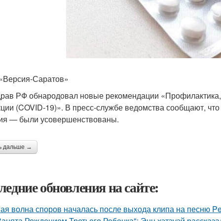
«Версия-Саратов»
рав РФ обнародовал новые рекомендации «Профилактика, 
ции (COVID-19)». В пресс-службе ведомства сообщают, что
ия — были усовершенствованы.
ь дальше →
ледние обновления на сайте:
ая волна споров началась после выхода клипа на песню Pet
Занята Рождением Третьего Ребенка": Энн хэтэуэй рассказ