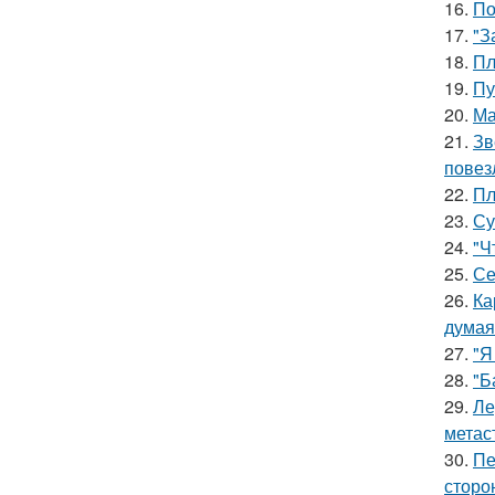
16.
По
17.
"З
18.
Пл
19.
Пу
20.
Ма
21.
Зв
повез
22.
Пл
23.
Су
24.
"Ч
25.
Се
26.
Ка
думая
27.
"Я
28.
"Б
29.
Ле
метас
30.
Пе
сторо