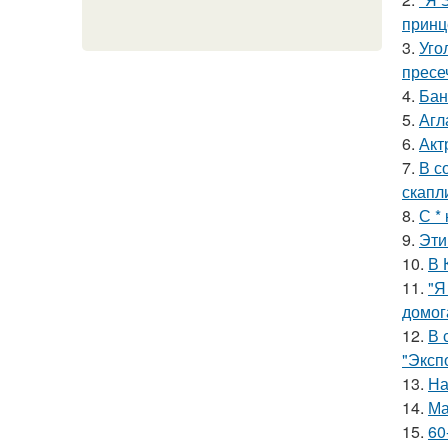
принц
3.
Уго
пресе
4.
Бан
5.
Агл
6.
Акт
7.
В с
скапл
8.
С *
9.
Эти
10.
В 
11.
"Я
домог
12.
В 
"Эксп
13.
На
14.
Ма
15.
60