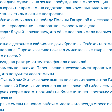
следние мужчины на земле: пробуждение в мире женщин.
аморозить" время: Анна седокова планирует выглядеть на 3
яжный стиль и летнее настроение.
блика ополчились на победу Полины Гагариной в 7 сезоне "
гия переодевания: невероятная скорость на сцене!
езда "Друзей" призналась, что её не воспринимали всерьез 
ло".
атье с декольте и кабриолет: дочь Кристины Орбакайте отм
перпапа: Энрике иглесиас показал умилительные кадры пр
то с носом?
кундная реакция от жуткого финала отделила!
рамель на палочке. Парень решил поэкспериментировать и 
, что получится десерт мечты.
 Очень Хочу Жить": лерчек вышла на связь из онкоцентра Б
анановый Паук" из магазина "магнит" причиной гибели семь
рчек, скорее всего, проживёт не более пяти лет, поскольку 
тазами.
рвые смены на новом рабочем месте - это всегда стресс и
ны.