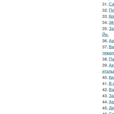
31.
Са
32.
По
33.
Кр
34.
38
35.
За
Йе.
36.
Ар
37.
Ви
тяжел
38.
Па
39.
Ак
италь
40.
Ки
41.
В 
42.
Ва
43.
За
44.
Ар
45.
Де
46.
Се