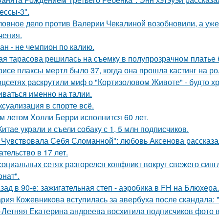
ессы-3".
ловное дело против Валерии Чекалиной возобновили, а уже 
чения.
ан - не чемпион по калию.
ая тарасова решилась на съемку в полупрозрачном платье 
рисе плаксы мертл было 37, когда она прошла кастинг на р
оцсетях раскрутили миф о "Кортизоловом Животе" - будто х
иваться именно на талии.
 ксуализация в спорте всё.
м летом Холли Берри исполнится 60 лет.
Китае украли и съели собаку с 1, 5 млн подписчиков.
 Чувствовала Себя Сломанной": любовь Аксенова рассказа
ательство в 17 лет.
социальных сетях разгорелся конфликт вокруг свежего син
онат".
зад в 90-е: зажигательная степ - аэробика в FH на Блюхера.
рия Кожевникова вступилась за авербуха после скандала: 
-Летняя Екатерина андреева восхитила подписчиков фото в