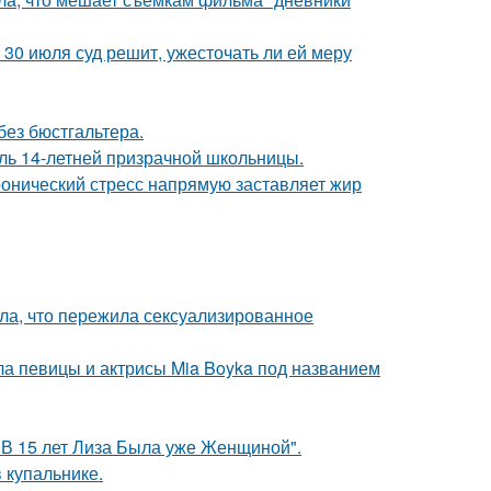
30 июля суд решит, ужесточать ли ей меру
без бюстгальтера.
оль 14-летней призрачной школьницы.
ронический стресс напрямую заставляет жир
ла, что пережила сексуализированное
гла певицы и актрисы Mia Boyka под названием
"В 15 лет Лиза Была уже Женщиной".
 купальнике.