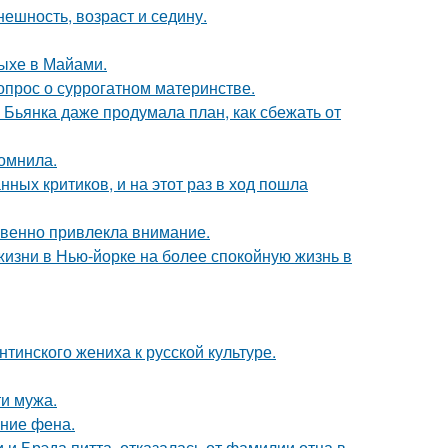
ешность, возраст и седину.
дыхе в Майами.
опрос о суррогатном материнстве.
Бьянка даже продумала план, как сбежать от
омнила.
ных критиков, и на этот раз в ход пошла
овенно привлекла внимание.
изни в Нью-йорке на более спокойную жизнь в
тинского жениха к русской культуре.
ти мужа.
ние фена.
 Брэда питта, отказалась от фамилии отца в