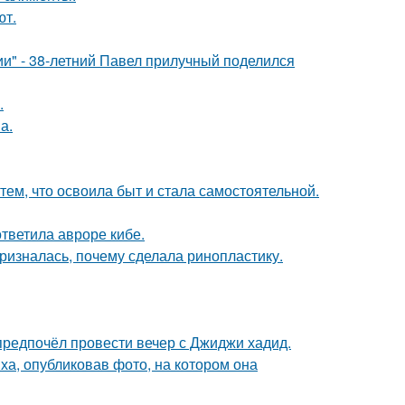
ют.
" - 38-летний Павел прилучный поделился
.
а.
тем, что освоила быт и стала самостоятельной.
ответила авроре кибе.
ризналась, почему сделала ринопластику.
предпочёл провести вечер с Джиджи хадид.
а, опубликовав фото, на котором она