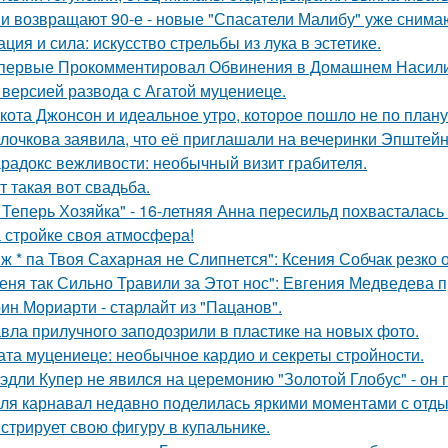
и возвращают 90-е - новые "Спасатели Малибу" уже снима
ация и сила: искусство стрельбы из лука в эстетике.
первые Прокомментировал Обвинения в Домашнем Насилии
 версией развода с Агатой муцениеце.
кота Джонсон и идеальное утро, которое пошло не по плану
лочкова заявила, что её приглашали на вечеринки Эпштейн
радокс вежливости: необычный визит грабителя.
т такая вот свадьба.
 Теперь Хозяйка" - 16-летняя Анна пересильд похвасталась 
 стройке своя атмосфера!
 ж * па Твоя Сахарная не Слипнется": Ксения Собчак резко 
еня так Сильно Травили за Этот нос": Евгения Медведева п
ин Мориарти - старлайт из "Пацанов".
вла прилучного заподозрили в пластике на новых фото.
ата муцениеце: необычное кардио и секреты стройности.
эдли Купер не явился на церемонию "Золотой Глобус" - он 
ля карнавал недавно поделилась яркими моментами с отдых
стрирует свою фигуру в купальнике.