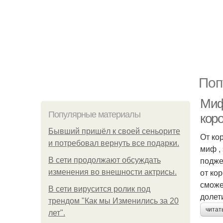
Поп
Миф
Популярные материалы
кор
Бывший пришёл к своей сеньорите
От ко
и потребовал вернуть все подарки.
миф ,
подже
В сети продолжают обсуждать
от ко
изменения во внешности актрисы.
сможе
В сети вирусится ролик под
долет
трендом "Как мы Изменились за 20
читат
лет".