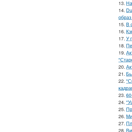
13.
На
14.
Du
образ
15.
В 
16.
Кэ
17.
У 
18.
Пе
19.
Ак
"Старо
20.
Ак
21.
Бь
22.
"С
кадра
23.
60
24.
"У
25.
Пр
26.
Ми
27.
Пл
28.
Ви