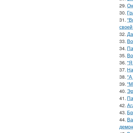
29.
Он
30.
Гр
31.
"В
своей
32.
Да
33.
Во
34.
Па
35.
Во
36.
"Я
37.
На
38.
"А
39.
"М
40.
Эр
41.
Па
42.
Аг
43.
Бр
44.
Ва
демон