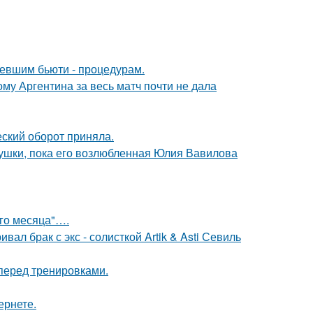
ревшим бьюти - процедурам.
му Аргентина за весь матч почти не дала
ский оборот приняла.
ушки, пока его возлюбленная Юлия Вавилова
ого месяца"….
ал брак с экс - солисткой Artik & Asti Севиль
перед тренировками.
ернете.