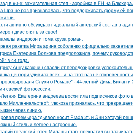
зад в 90-е: зажигательная степ - аэробика в FH на Блюхера.
a Lipa не раз признавалась, что поддерживать форму ей п
 жизни.
сети активно обсуждают идеальный актерский состав в ада
мерон диас опять за свое!
памелы андерсон и тома круза роман.
рвая ракетка Мира арина соболенко официально захватила
триса Екатерина Волкова предположила, почему руководство
й" в 44 года.
трису Анну казючиц спасли от передозировки успокоительн
янка цензори удивила всех - и на этот раз не откровенность
провоцировали Слухи о Романе" - 44-летний Дима Билан и 
ми свежей фотосессии.
-Летняя Екатерина андреева восхитила подписчиков фото в
шло Миллениальство": глюкоза призналась, что превращаетс
ыжки через линию.
ровая премьера "дьявол носит Prada 2", и Энн хэтэуэй реш
яжный стиль и летнее настроение.
талий гогунский, отец Миланы стар, прекратил выплачиват