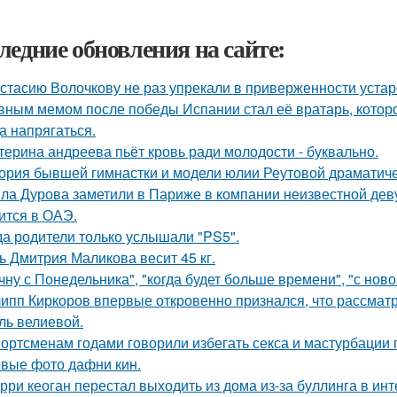
ледние обновления на сайте:
стасию Волочкову не раз упрекали в приверженности уста
вным мемом после победы Испании стал её вратарь, которо
а напрягаться.
терина андреева пьёт кровь ради молодости - буквально.
ория бывшей гимнастки и модели юлии Реутовой драматиче
ла Дурова заметили в Париже в компании неизвестной дев
ится в ОАЭ.
да родители только услышали "PS5".
ь Дмитрия Маликова весит 45 кг.
чну с Понедельника", "когда будет больше времени", "с нов
ипп Киркоров впервые откровенно признался, что рассматрив
ль велиевой.
ортсменам годами говорили избегать секса и мастурбации 
вые фото дафни кин.
рри кеоган перестал выходить из дома из-за буллинга в инт