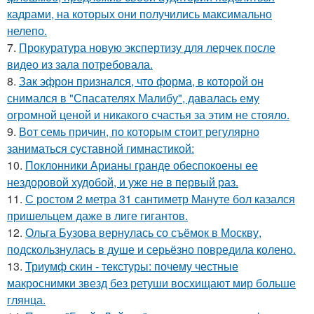
кадрами, на которых они получились максимально
нелепо.
7.
Прокуратура новую экспертизу для лерчек после
видео из зала потребовала.
8.
Зак эфрон признался, что форма, в которой он
снимался в "Спасателях Малибу", давалась ему
огромной ценой и никакого счастья за этим не стояло.
9.
Вот семь причин, по которым стоит регулярно
заниматься суставной гимнастикой:
10.
Поклонники Арианы гранде обеспокоены ее
нездоровой худобой, и уже не в первый раз.
11.
С ростом 2 метра 31 сантиметр Мануте бол казался
пришельцем даже в лиге гигантов.
12.
Ольга Бузова вернулась со съёмок в Москву,
подскользнулась в душе и серьёзно повредила колено.
13.
Триумф скин - текстуры: почему честные
макроснимки звезд без ретуши восхищают мир больше
глянца.