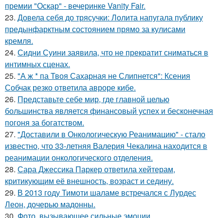
премии "Оскар" - вечеринке Vanity Fair.
23.
Довела себя до трясучки: Лолита напугала публику
предынфарктным состоянием прямо за кулисами
кремля.
24.
Сидни Суини заявила, что не прекратит сниматься в
интимных сценах.
25.
"А ж * па Твоя Сахарная не Слипнется": Ксения
Собчак резко ответила авроре кибе.
26.
Представьте себе мир, где главной целью
большинства является финансовый успех и бесконечная
погоня за богатством.
27.
"Доставили в Онкологическую Реанимацию" - стало
известно, что 33-летняя Валерия Чекалина находится в
реанимации онкологического отделения.
28.
Сара Джессика Паркер ответила хейтерам,
критикующим её внешность, возраст и седину.
29.
В 2013 году Тимоти шаламе встречался с Лурдес
Леон, дочерью мадонны.
30.
Фото, вызывающее сильные эмоции.