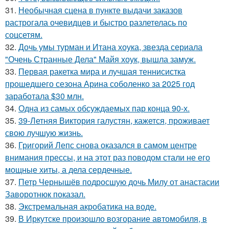
31.
Необычная сцена в пункте выдачи заказов
растрогала очевидцев и быстро разлетелась по
соцсетям.
32.
Дочь умы турман и Итана хоука, звезда сериала
"Очень Странные Дела" Майя хоук, вышла замуж.
33.
Первая ракетка мира и лучшая теннисистка
прошедшего сезона Арина соболенко за 2025 год
заработала $30 млн.
34.
Одна из самых обсуждаемых пар конца 90-х.
35.
39-Летняя Виктория галустян, кажется, проживает
свою лучшую жизнь.
36.
Григорий Лепс снова оказался в самом центре
внимания прессы, и на этот раз поводом стали не его
мощные хиты, а дела сердечные.
37.
Петр Чернышёв подросшую дочь Милу от анастасии
Заворотнюк показал.
38.
Экстремальная акробатика на воде.
39.
В Иркутске произошло возгорание автомобиля, в