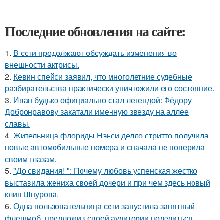
Последние обновления на сайте:
1.
В сети продолжают обсуждать изменения во
внешности актрисы.
2.
Кевин спейси заявил, что многолетние судебные
разбирательства практически уничтожили его состояние.
3.
Иван будько официально стал легендой: Фёдору
Добронравову закатали именную звезду на аллее
славы.
4.
Жительница флориды Нэнси делло стритто получила
новые автомобильные номера и сначала не поверила
своим глазам.
5.
"До свидания! ": Почему любовь успенская жестко
выставила жениха своей дочери и при чем здесь новый
клип Шнурова.
6.
Одна пользовательница сети запустила занятный
флешмоб, предложив своей аудитории поделиться