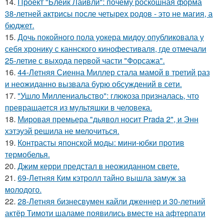
14.
Проект "Блейк Лайвли": почему роскошная форма
38-летней актрисы после четырех родов - это не магия, а
бюджет.
15.
Дочь покойного пола уокера мидоу опубликовала у
себя хронику с каннского кинофестиваля, где отмечали
25-летие с выхода первой части "Форсажа".
16.
44-Летняя Сиенна Миллер стала мамой в третий раз
и неожиданно вызвала бурю обсуждений в сети.
17.
"Ушло Миллениальство": глюкоза призналась, что
превращается из мультяшки в человека.
18.
Мировая премьера "дьявол носит Prada 2", и Энн
хэтэуэй решила не мелочиться.
19.
Контрасты японской моды: мини-юбки против
термобелья.
20.
Джим керри предстал в неожиданном свете.
21.
69-Летняя Ким кэтролл тайно вышла замуж за
молодого.
22.
28-Летняя бизнесвумен кайли дженнер и 30-летний
актёр Тимоти шаламе появились вместе на афтерпати