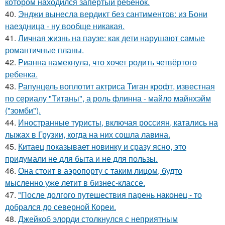
котором находился запертый ребенок.
40.
Энджи вынесла вердикт без сантиментов: из Бони
наездница - ну вообще никакая.
41.
Личная жизнь на паузе: как дети нарушают самые
романтичные планы.
42.
Рианна намекнула, что хочет родить четвёртого
ребенка.
43.
Рапунцель воплотит актриса Тиган крофт, известная
по сериалу "Титаны", а роль флинна - майло майнхэйм
("зомби").
44.
Иностранные туристы, включая россиян, катались на
лыжах в Грузии, когда на них сошла лавина.
45.
Китаец показывает новинку и сразу ясно, это
придумали не для быта и не для пользы.
46.
Она стоит в аэропорту с таким лицом, будто
мысленно уже летит в бизнес-классе.
47.
"После долгого путешествия парень наконец - то
добрался до северной Кореи.
48.
Джейкоб элорди столкнулся с неприятным