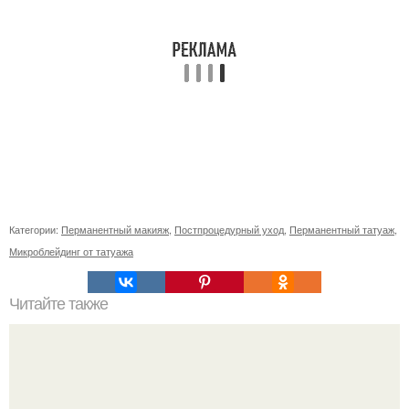
Категории:
Перманентный макияж
,
Постпроцедурный уход
,
Перманентный татуаж
,
Микроблейдинг от татуажа
Читайте также