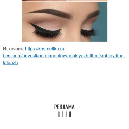
Источник:
https://kosmetika.ru-
best.com/novosti/permanentnyy-makiyazh-ili-mikrobleyding-
tatuazh