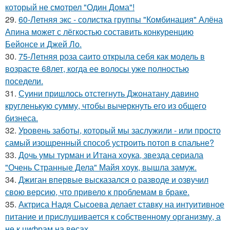
который не смотрел "Один Дома"!
29.
60-Летняя экс - солистка группы "Комбинация" Алёна
Апина может с лёгкостью составить конкуренцию
Бейонсе и Джей Ло.
30.
75-Летняя роза саито открыла себя как модель в
возрасте 68лет, когда ее волосы уже полностью
поседели.
31.
Суини пришлось отстегнуть Джонатану давино
кругленькую сумму, чтобы вычеркнуть его из общего
бизнеса.
32.
Уровень заботы, который мы заслужили - или просто
самый изощренный способ устроить потоп в спальне?
33.
Дочь умы турман и Итана хоука, звезда сериала
"Очень Странные Дела" Майя хоук, вышла замуж.
34.
Джиган впервые высказался о разводе и озвучил
свою версию, что привело к проблемам в браке.
35.
Актриса Надя Сысоева делает ставку на интуитивное
питание и прислушивается к собственному организму, а
не к цифрам на весах.