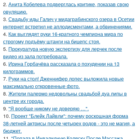
2.
Анита Кобелева подверглась критике, показав свою
овуляцию.
3.
Свадьбу иды Галич у мидаграбинского озера в Осетии
интернет встретил не аплодисментами, а обвинениями.
4.
Как выглядят руки 16-кратного чемпиона мира по
строгому подъёму штанги на бицепс стоя.
5.
Прокуратура новую экспертизу для лерчек после
видео из зала потребовала.
6.
Ирина Горбачёва рассказала о похудении на 13
килограммов.
7.
Руки на стол! Дженнифер лопес выложила новые
максимально откровенные фото.
8.
Жители палермо недовольны свадьбой дуа липы в
центре их города.
9.
"Я вообще никому не доверяю …".
10.
Проект "Блейк Лайвли": почему роскошная форма
38-летней актрисы после четырех родов - это не магия, а
бюджет.
11.
"Попала в Инвалидную Коляску После Массажа