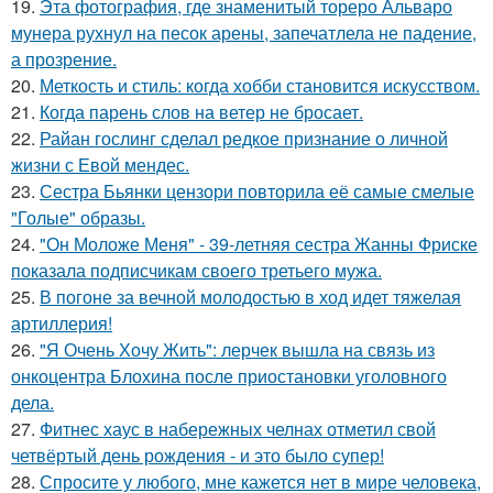
19.
Эта фотография, где знаменитый тореро Альваро
мунера рухнул на песок арены, запечатлела не падение,
а прозрение.
20.
Меткость и стиль: когда хобби становится искусством.
21.
Когда парень слов на ветер не бросает.
22.
Райан гослинг сделал редкое признание о личной
жизни с Евой мендес.
23.
Сестра Бьянки цензори повторила её самые смелые
"Голые" образы.
24.
"Он Моложе Меня" - 39-летняя сестра Жанны Фриске
показала подписчикам своего третьего мужа.
25.
В погоне за вечной молодостью в ход идет тяжелая
артиллерия!
26.
"Я Очень Хочу Жить": лерчек вышла на связь из
онкоцентра Блохина после приостановки уголовного
дела.
27.
Фитнес хаус в набережных челнах отметил свой
четвёртый день рождения - и это было супер!
28.
Спросите у любого, мне кажется нет в мире человека,