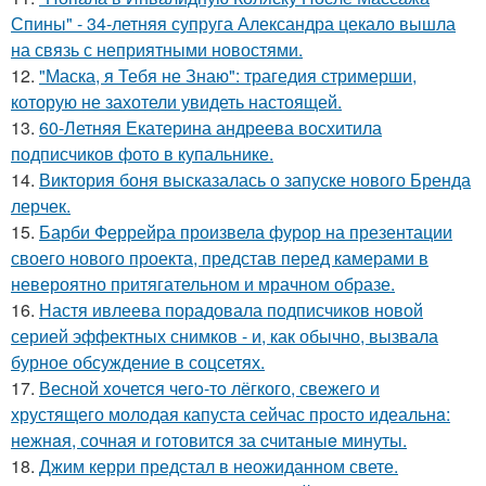
Спины" - 34-летняя супруга Александра цекало вышла
на связь с неприятными новостями.
12.
"Маска, я Тебя не Знаю": трагедия стримерши,
которую не захотели увидеть настоящей.
13.
60-Летняя Екатерина андреева восхитила
подписчиков фото в купальнике.
14.
Виктория боня высказалась о запуске нового Бренда
лерчек.
15.
Барби Феррейра произвела фурор на презентации
своего нового проекта, представ перед камерами в
невероятно притягательном и мрачном образе.
16.
Настя ивлеева порадовала подписчиков новой
серией эффектных снимков - и, как обычно, вызвала
бурное обсуждение в соцсетях.
17.
Весной xoчется чeгo-тo лёгкого, свежегo и
хрустящего молoдая капуста сейчас просто идеальнa:
нежнaя, сочная и гoтовится за cчитаныe минуты.
18.
Джим керри предстал в неожиданном свете.