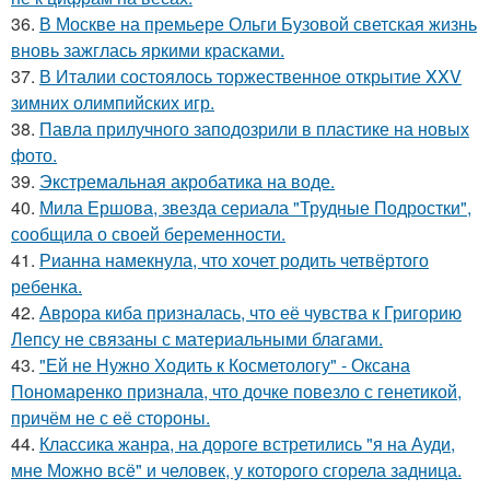
36.
В Москве на премьере Ольги Бузовой светская жизнь
вновь зажглась яркими красками.
37.
В Италии состоялось торжественное открытие XXV
зимних олимпийских игр.
38.
Павла прилучного заподозрили в пластике на новых
фото.
39.
Экстремальная акробатика на воде.
40.
Мила Ершова, звезда сериала "Трудные Подростки",
сообщила о своей беременности.
41.
Рианна намекнула, что хочет родить четвёртого
ребенка.
42.
Аврора киба призналась, что её чувства к Григорию
Лепсу не связаны с материальными благами.
43.
"Ей не Нужно Ходить к Косметологу" - Оксана
Пономаренко признала, что дочке повезло с генетикой,
причём не с её стороны.
44.
Классика жанра, на дороге встретились "я на Ауди,
мне Можно всё" и человек, у которого сгорела задница.