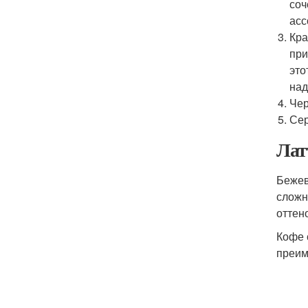
соч
асс
Кра
при
это
над
Чер
Сер
Лат
Бежев
сложн
оттен
Кофе 
преим