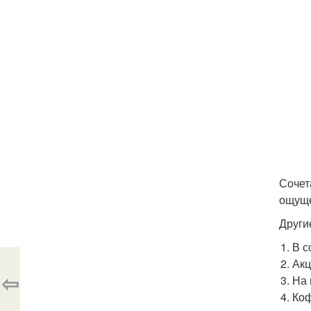
Сочет
ощуще
Други
В с
Акц
⇦
На 
Коф