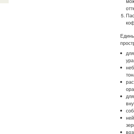
мож
отт
Пас
коф
Едины
прост
для
ура
неб
тон
рас
ора
для
вну
соб
ней
зер
воз