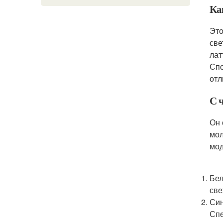
Ка
Это
све
лат
Спо
отл
С 
Он 
мол
мод
Бел
све
Син
Спе