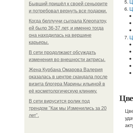
Ц
Бывший пришёл к своей сеньорите
Ц
и потребовал вернуть все подарки.
Когда беллуччи сыграла Клеопатру,
ей было 36-37 лет, и именно тогда
она находилась на вершине
Ц
карьеры.
В сети продолжают обсуждать
изменения во внешности актрисы.
Жена Курбана Омарова Валерия
оказалась в центре скандала после
визита блогера Марины ильиной в
её косметологическую клинику.
Цве
В сети вирусится ролик под
трендом "Как мы Изменились за 20
Цве
лет".
уда
акт