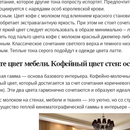
етание, которое другие тона попросту испортят. Предпочтит
оциируется с нарядами особ королевской крови.
сным. Цвет кофе с молоком под влиянием красного станов
обретает экстравагантную яркость. При этом не стоит сочет
т яркий цвет следует использовать в образе минимально –
еть под пальто цвета кофе с молоком красный джемпер ли
ным. Классическое сочетание светлого верха и темного низ
ым. Теплые тона серого подойдут к одежде цвета латте.
те цвет мебели. Кoфeйный цвeт cтeн: o
ая гамма — основа базового интерьера. Кофейно-молочный
ый цвет, который достигается за счет сочетания коричнево
ок). Эти два цвета гармонично сочетаются и образуют идеа
с молоком на стенах, мебели и тканях — это уютно, но со 
ущество теплой кинематографической гаммы в интерьере