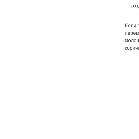
соз
Если 
перем
молоч
корич