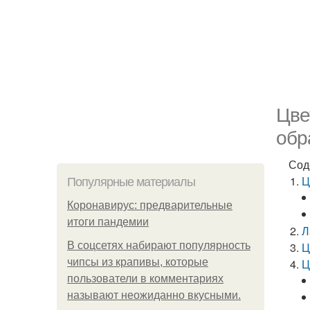
Цве
обр
Сод
Ц
Популярные материалы
Коронавирус: предварительные
итоги пандемии
Л
В соцсетях набирают популярность
Ц
чипсы из крапивы, которые
Ц
пользователи в комментариях
называют неожиданно вкусными.