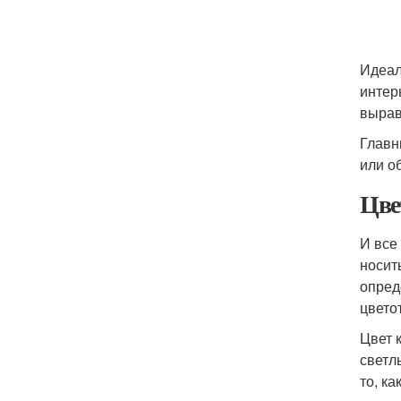
Идеал
интер
вырав
Главн
или о
Цве
И все
носит
опред
цвето
Цвет 
светл
то, к