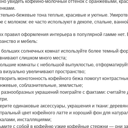
но увидеть кофейно-молочный оттенок с оранжевыми, кр
енками.
тельно-бежевые тона теплые, красивые и уютные. Умирот
е с молоком: ее часто используют в декопе, спальне, ванно
х правил оформления интерьера в популярной гамме нет. Во
ранство и мебель:
 больших солнечных комнат используйте более темный фо
внивают слишком много места;
ольшие комнаты с небольшой выпуклостью, отформатируйте
а визуально увеличивают пространство;
творить монотонность кофейного бежа помогут контрастные
нжевые, соблазнительные, землистые;
 разнообразных украшений поиграйте с фактами: считайте д
три.
ерите одинаковые аксессуары, украшения и ткани: деревян
тральный цвет кофейного латте и хороший фон для натурал
калами, инсталляциями;
ьмите с собой в кофейню узкие кофейные стержни — они за