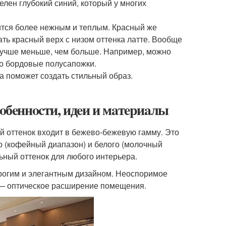
елен глубокий синий, который у многих
ится более нежным и теплым. Красный же
ать красный верх с низом оттенка латте. Вообще
 лучше меньше, чем больше. Например, можно
бо бордовые полусапожки.
а поможет создать стильный образ.
coбeннocти, идeи и мaтepиaлы
 оттенок входит в бежево-бежевую гамму. Это
го (кофейный диапазон) и белого (молочный
льный оттенок для любого интерьера.
строгим и элегантным дизайном. Неоспоримое
 — оптическое расширение помещения.