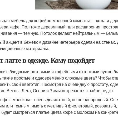
ьная мебель для кофейно-молочной комнаты — кожа и дере
ьера кафе. Пол тоже деревянный: для расширения простран
нивания — темную. Потолок делают нейтральным — белым
ый акцент в бежевом дизайне интерьера сделан на стенах. 
блицовочные материалы.
т латте в одежде. Кому подойдет
 же с бледными розовыми и кофейными оттенками нужно бы
ь такие простые и одновременно сложные цвета? Чтобы отве
елить свой цветотип. Несмотря на очевидную простоту, сдел
тип Весны, Лета, Осени и Зимы встречается крайне редко.
кофе с молоком – очень деликатный, но не однородный. Он
ым или темным, иметь отчетливый фиолетовый, розоватый, 
ак будет смотреться платье цвета кофе с молоком на конкрет