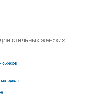
 для стильных женских
х образов
 и мaтepиaлы
ре