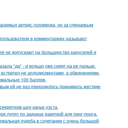
аваемых актрис голливуда, но за глянцевым
 пользователи в комментариях называют
её не допускают на большинство каруселей и
ала "да" - и кольцо уже сияет на ее пальце.
т встретил не аплодисментами, а обвинениями.
имальные 100 баллов.
овым ей не раз приходилось принимать жесткие
секретном шоу канье уэста.
я лупят по заднице ракеткой для пинг-понга.
емальная худоба в сочетании с очень большой