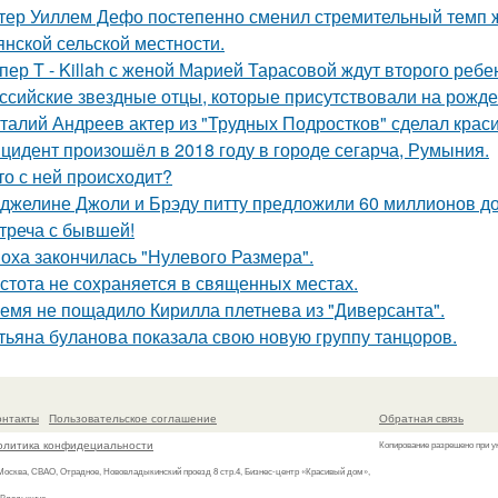
тер Уиллем Дефо постепенно сменил стремительный темп ж
янской сельской местности.
пер T - Killah с женой Марией Тарасовой ждут второго ребе
ссийские звездные отцы, которые присутствовали на рожде
талий Андреев актер из "Трудных Подростков" сделал кра
цидент произошёл в 2018 году в городе сегарча, Румыния.
то с ней происходит?
джелине Джоли и Брэду питту предложили 60 миллионов д
треча с бывшей!
оха закончилась "Нулевого Размера".
стота не сохраняется в священных местах.
емя не пощадило Кирилла плетнева из "Диверсанта".
тьяна буланова показала свою новую группу танцоров.
онтакты
Пользовательское соглашение
Обратная связь
олитика конфидециальности
Копирование разрешено при у
 Москва, СВАО, Отрадное, Нововладыкинский проезд 8 стр.4, Бизнес-центр «Красивый дом»,
 Владыкино