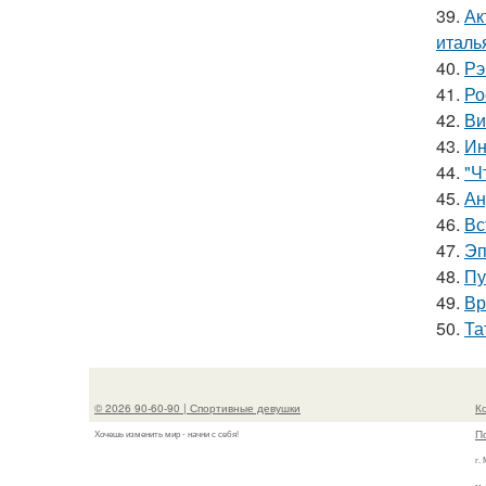
39.
Ак
италь
40.
Рэ
41.
Ро
42.
Ви
43.
Ин
44.
"Ч
45.
Ан
46.
Вс
47.
Эп
48.
Пу
49.
Вр
50.
Та
© 2026 90-60-90 | Спортивные девушки
К
П
Хочешь изменить мир - начни с себя!
г.
м.