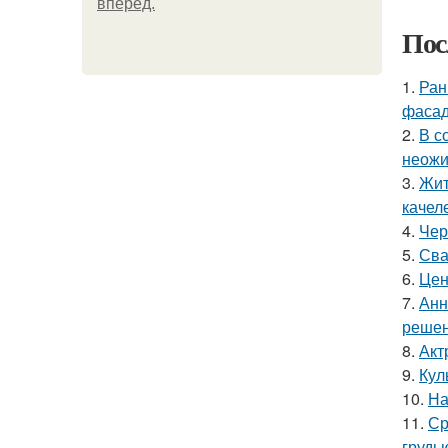
вперёд.
Пос
1.
Ран
фасад
2.
В с
неожи
3.
Жит
качел
4.
Чер
5.
Сва
6.
Цен
7.
Анн
решен
8.
Акт
9.
Кул
10.
На
11.
Ср
грудь