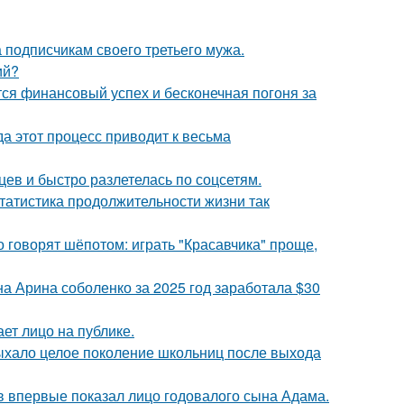
 подписчикам своего третьего мужа.
ий?
тся финансовый успех и бесконечная погоня за
да этот процесс приводит к весьма
ев и быстро разлетелась по соцсетям.
статистика продолжительности жизни так
о говорят шёпотом: играть "Красавчика" проще,
а Арина соболенко за 2025 год заработала $30
ет лицо на публике.
дыхало целое поколение школьниц после выхода
 впервые показал лицо годовалого сына Адама.