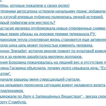
тёры, которые пожалели о своих ролях!
трудники автосалона устроили начальнику пранк: добавили
н хэтэуэй впервые публично поделилась личной историей.
дрый пофигизм или жесткость?
астасия ивлеева опубликовала новые откровенные снимки 
мые яркие образы на дорожке премии телеканала РУ.
приходом тепла спортивная жизнь становится еще активнее -
огда одна цель может полностью изменить человека.
ннон Элизабет, которую многие помнят по культовой комеди
ans и за неделю заработала миллион долларов.
ения Бородина пожаловалась на лишний вес и отсутствие п
лина Гагарина объяснила, почему долго скрывала дочь: "Ес
атом".
 начале карьеры меня сумасшедшей считали.
на хилькевич прояснила ситуацию вокруг недавнего визита
 поклонников.
адержали по Делу о Запрещённых Веществах" - звезда сери
орту Стамбула.