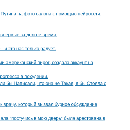
 Путина на фото салона с помощью нейросети.
впервые за долгое время.
 и это нас только радует.
и американский пирог, создала аккаунт на
рогресса в похудении.
ли бы Написали, что она не Такая, я бы Стояла с
 к врачу, который вызвал бурное обсуждение
ала "постучись в мою дверь" была арестована в