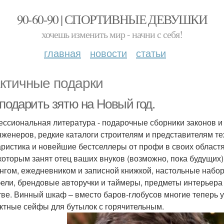
90-60-90 | СПОРТИВНЫЕ ДЕВУШКИ
хочешь изменить мир - начни с себя!
главная
новости
статьи
ктичные подарки
подарить зятю на Новый год.
ссиональная литература - подарочные сборники законов и 
нженеров, редкие каталоги строителям и представителям те
ристика и новейшие бестселлеры от профи в своих областя
 которым занят отец ваших внуков (возможно, пока будущих
нгом, ежедневником и записной книжкой, настольные набор
ели, брендовые авторучки и таймеры, предметы интерьера в
тве. Винный шкаф – вместо баров-глобусов многие теперь ус
ктные сейфы для бутылок с горячительным.