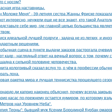
то с носом?
асная игра наставницы.
н Моложе Меня" - 39-летняя сестра Жанны Фриске показала
вот интересно, неужели еще не все знают, кто такой Анатол
едставьте себе мир, где главной целью большинства являе
ством.
иск идеальной лучшей подруги - задача не из легких, и иног
ндартным решениям.
обычная сцена в пункте выдачи заказов растрогала очевидц
от кадр - наглядный ответ на вечный вопрос о том, почему 
щадна к сильной половине человечества.
кита кологривый сказал вслух то, о чём в профессии обычн
грать лоха.
рвая ракетка мира и лучшая теннисистка прошедшего сезон
онардо ди каприо наконец объяснил, почему всегда закрыва
рио касас по-прежнему остается кумиром, по которому вз
 Метров над Уровнем Неба".
опия Теоны": бывший муж Ксении Бородиной Курбан омаров