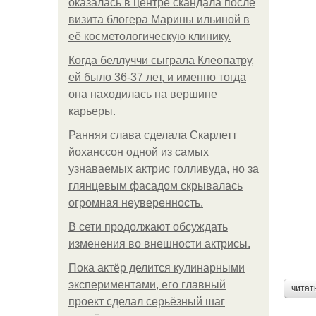
оказалась в центре скандала после
визита блогера Марины ильиной в
её косметологическую клинику.
Когда беллуччи сыграла Клеопатру,
ей было 36-37 лет, и именно тогда
она находилась на вершине
карьеры.
Ранняя слава сделала Скарлетт
йоханссон одной из самых
узнаваемых актрис голливуда, но за
глянцевым фасадом скрывалась
огромная неуверенность.
В сети продолжают обсуждать
изменения во внешности актрисы.
Пока актёр делится кулинарными
экспериментами, его главный
читат
проект сделал серьёзный шаг