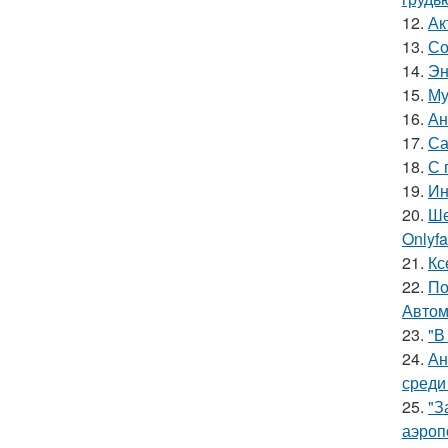
12.
Ак
13.
Со
14.
Эн
15.
Му
16.
Ан
17.
Са
18.
С 
19.
Ин
20.
Ше
Onlyf
21.
Кс
22.
По
Автом
23.
"В
24.
Ан
среди
25.
"З
аэроп