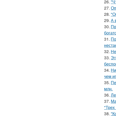
26.
"Ч
27.
Оп
28.
"О
29.
А 
30.
Пр
богат
31.
По
неста
32.
Не
33.
Эт
беспо
34.
Ни
чем и
35.
Пе
млн.
36.
Ле
37.
Ма
"Трех
38.
"К