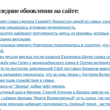
ледние обновления на сайте:
няя слава сделала Скарлетт йоханссон одной из самых узн
ом скрывалась огромная неуверенность.
оцсетях набирают популярность чипсы из крапивы, которые
данно вкусными.
ельница нижнего Новгорода пожаловалась в соцсетях, что 
ей.
ез четыре месяца после развода Екатерина Шкуро снова сказ
дьбу иды Галич у мидаграбинского озера в Осетии интерне
тр по контролю заболеваний США поставил брокколи макс
а хилькевич призналась, что за годы брака с Артуром Волк
ия ради спокойствия в семье.
риса из "Звонка" дэйви чейз умерла.
ьтурный шок в Милане: Сергей бурунов и Дилара зажгли на 
 съёмках фильма "Марти Великолепный" есть сцена, где геро
еди девушек набирает популярность спорный тренд - экстр
ю.