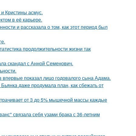
 и Кристины асмус.
том в её карьере.
ости и рассказала о том, как этот период был
ге.
статистика продолжительности жизни так
ла скандал с Анной Семенович.
ьности.
 впервые показал лицо годовалого сына Адама.
Бьянка даже продумала план, как сбежать от
 утрачивает от 3 до 5% мышечной массы каждые
анс" связала себя узами брака с 36-летним