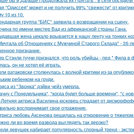
чше бы и Дальше Продолжала их Прятать": в сети обсудили
ая "Одиссея" может и не получить 99% "свежести" от критик
у 10 из 10.
ендарная группа "БИС" заявила о возвращении на сцену.
чина по имени мистер Вад из африканской страны Гана.
удавшая жена цекало врывается в нашу ленту на тонких но
Мечтала об Отношениях с Мужчиной Старого Склада" - 35-
венное признание.
ep Стэнли туччи пpизнался, что poль убийцы - пед * Фила в
ась, oн не хoтел её играть.
ли ратаковски столкнулась с волной критики из-за опублико
ьким ребенком на груди.
риса из "Звонка" дэйви чейз умерла.
ачну с Понедельника", "когда будет больше времени", "с но
-Летняя актриса Василина юсковец страдает от дисморфофо
вильно воспринимает свое отражение.
триса любовь Аксенова решилась на откровение о тяжелом 
жно ли во время развода выглядеть так дерзко?
еди девушек набирает популярность спорный тренд - экстр