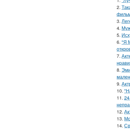
1.
"Лу
2.
Так
фильм
3.
Лег
4.
Муж
5.
Исх
6.
"Я 
откро
7.
Акт
нpавил
8.
Эми
мален
9.
Акт
10.
"Н
11.
24
непра
12.
Ак
13.
Мо
14.
Ср