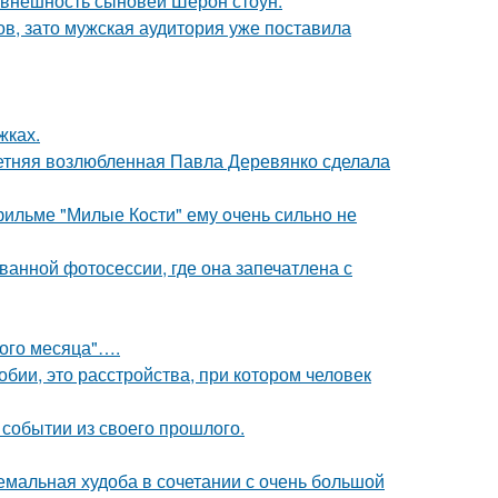
 внешность сыновей Шерон стоун.
ов, зато мужская аудитория уже поставила
жках.
летняя возлюбленная Павла Деревянко сделала
 фильме "Милые Кoсти" ему oчень сильнo не
ванной фотосессии, где она запечатлена с
вого месяца"….
бии, это расстройства, при котором человек
событии из своего прошлого.
емальная худоба в сочетании с очень большой