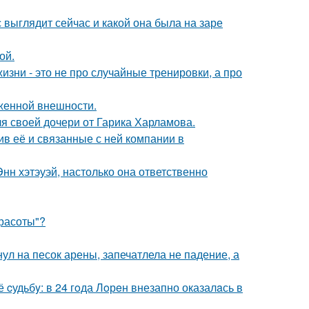
с выглядит сейчас и какой она была на заре
ой.
изни - это не про случайные тренировки, а про
аженной внешности.
я своей дочери от Гарика Харламова.
в её и связанные с ней компании в
нн хэтэуэй, настолько она ответственно
Красоты"?
ул на песок арены, запечатлела не падение, а
cудьбy: в 24 гoда Лoрeн внезапно оказалaсь в