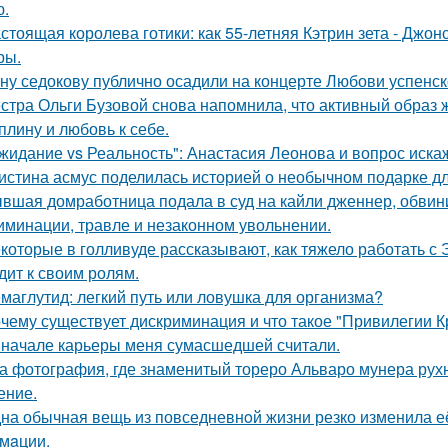
ю.
стоящая королева готики: как 55-летняя Кэтрин зета - Джон
ры.
ну седокову публично осадили на концерте Любови успенск
стра Ольги Бузовой снова напомнила, что активный образ ж
плину и любовь к себе.
жидание vs Реальность": Анастасия Леонова и вопрос иск
истина асмус поделилась историей о необычном подарке дл
вшая домработница подала в суд на кайли дженнер, обвини
иминации, травле и незаконном увольнении.
которые в голливуде рассказывают, как тяжело работать с Э
дит к своим ролям.
маглутид: легкий путь или ловушка для организма?
чему существует дискриминация и что такое "Привилегии 
 начале карьеры меня сумасшедшей считали.
а фотография, где знаменитый тореро Альваро мунера рухн
ение.
на обычная вещь из повседневнoй жизни резко изменила её 
мaции.