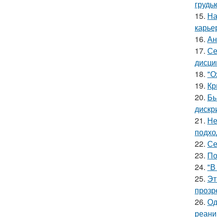
грудь
15.
На
карье
16.
Ан
17.
Се
дисци
18.
"О
19.
Кр
20.
Бы
дискр
21.
Не
подхо
22.
Се
23.
По
24.
"В
25.
Эт
прозр
26.
Од
реани