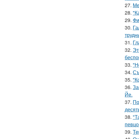
27.
Ме
28.
"К
29.
Фи
30.
Га
трудн
31.
Гл
32.
Эт
беспо
33.
"Н
34.
Съ
35.
"К
36.
За
Йе.
37.
По
десять
38.
"Т
певцо
39.
Те