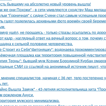
сть бывшему на абсолютно новый уровень вышла!
ак же они Похожи" - в сети удивляются сходству Маш милаш
льм "Горничная" с сидни Суини стал самым успешным проек
ль гадот поделилась архивными фото времён своей беременн
ым.
амур ушёл, не прощаясь - только стразы осыпались по доро
от кадр - наглядный ответ на вечный вопрос о том, почему 
щадна к сильной половине человечества.
е Строит из Себя"фитоняшку": водонаева прокомментирова
ёмочная площадка как территория повышенной чувствител
опия Теоны": бывший муж Ксении Бородиной Курбан омаров
падные СМИ со ссылкой на анонимный источник пишут, что 
 мнению специалистов, начиная с 36 лет, тело постепенно
 лет.
айно Вышла Замуж" - 43-летняя исполнительница хита "Пров
м рожденом Ануси.
рритория мужского минимализма.