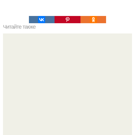
Читайте также
Что значит ухаживать за собой. Забота о себе, уход за
собой...