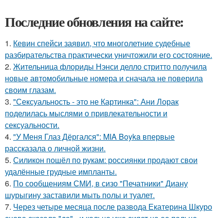
Последние обновления на сайте:
1.
Кевин спейси заявил, что многолетние судебные
разбирательства практически уничтожили его состояние.
2.
Жительница флориды Нэнси делло стритто получила
новые автомобильные номера и сначала не поверила
своим глазам.
3.
"Сексуальность - это не Картинка": Ани Лорак
поделилась мыслями о привлекательности и
сексуальности.
4.
"У Меня Глаз Дёргался": MIA Boyka впервые
рассказала о личной жизни.
5.
Силикон пошёл по рукам: россиянки продают свои
удалённые грудные импланты.
6.
По сообщениям СМИ, в сизо "Печатники" Диану
шурыгину заставили мыть полы и туалет.
7.
Через четыре месяца после развода Екатерина Шкуро