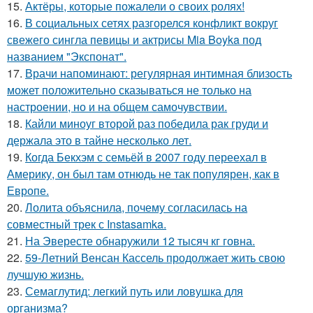
15.
Актёры, которые пожалели о своих ролях!
16.
В социальных сетях разгорелся конфликт вокруг
свежего сингла певицы и актрисы Mia Boyka под
названием "Экспонат".
17.
Врачи напоминают: регулярная интимная близость
может положительно сказываться не только на
настроении, но и на общем самочувствии.
18.
Кайли миноуг второй раз победила рак груди и
держала это в тайне несколько лет.
19.
Когда Бекхэм с семьёй в 2007 году переехал в
Америку, он был там отнюдь не так популярен, как в
Европе.
20.
Лолита объяснила, почему согласилась на
совместный трек с Instasamka.
21.
На Эвересте обнаружили 12 тысяч кг говна.
22.
59-Летний Венсан Кассель продолжает жить свою
лучшую жизнь.
23.
Семаглутид: легкий путь или ловушка для
организма?