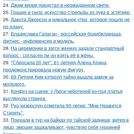
24.
Джим керри предстал в неожиданном свете.
25.
Грация и сила: искусство стрельбы из лука в эстетике.
26.
Дакота Джонсон и идеальное утро, которое пошло не
по плану.
27.
Владислава Галаган - российская бодибилдерша,
фитнес - инфлюенсер и модель.
28.
На церемонии в загсе жениху задали стандартный
вопрос - согласен ли он взять её в жёны.
29.
"Сбросила 20 лет": 61-летняя Алена Апина
продемонстрировала новую фигуру.
30.
69-Летняя Ким кэтролл тайно вышла замуж за
молодого.
31.
Конфуз на сцене: у Люси чеботиной из-под платья
выглянули стринги.
32.
Риз уизерспун отметила 50-летие: "Мне Нравится
Стареть".
33.
Поехали в тур на байках по тайской заднице, ветер в
лицо, эмоции зашкаливают, чувствую себя героиней