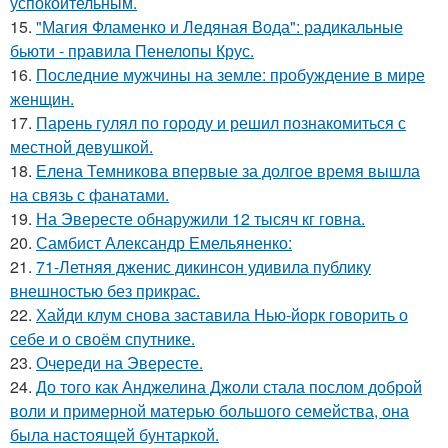
успокоительным.
15.
"Магия Фламенко и Ледяная Вода": радикальные
бьюти - правила Пенелопы Крус.
16.
Последние мужчины на земле: пробуждение в мире
женщин.
17.
Парень гулял по городу и решил познакомиться с
местной девушкой.
18.
Елена Темникова впервые за долгое время вышла
на связь с фанатами.
19.
На Эвересте обнаружили 12 тысяч кг говна.
20.
Самбист Александр Емельяненко:
21.
71-Летняя дженис дикинсон удивила публику
внешностью без прикрас.
22.
Хайди клум снова заставила Нью-йорк говорить о
себе и о своём спутнике.
23.
Очереди на Эвересте.
24.
До того как Анджелина Джоли стала послом доброй
воли и примерной матерью большого семейства, она
была настоящей бунтаркой.