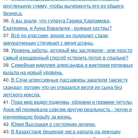
кругленькую сумму, чтобы вычеркнуть его из общего
бизнеса.
36.
А вы знали, что супруга Гарика Харламова,
Екатерина, и Анна Ковальчук - родные сестры?
37.
Всё по классике, вроде он подходит сзади,
аккуратненько стягивает с меня штаны.
38.
Уровень заботы, который мы заслужили - или просто
самый изощренный способ устроить потоп в спальне?
39.
Семейная идиллия александра и виктории петровых
вышла на новый уровень.
40.
В Сочи агрессивные пассажиры закатили таксисту
скандал, потому что он отказался везти их сына без
детского кресла.
41.
Пока мир видел подиумы, обложки и громкие титулы,
Анок яй проживала совсем другую реальность - тихую и
изнуряющую борьбу за жизнь.
42.
Юлия Высоцкая о состоянии дочери.
43.
В Казахстане бешеная лиса напала на девушку