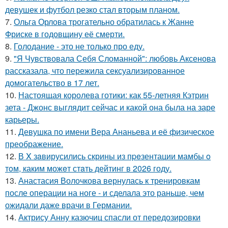
девушек и футбол резко стал вторым планом.
7.
Ольга Орлова трогательно обратилась к Жанне
Фриске в годовщину её смерти.
8.
Голодание - это не только про еду.
9.
"Я Чувствовала Себя Сломанной": любовь Аксенова
рассказала, что пережила сексуализированное
домогательство в 17 лет.
10.
Настоящая королева готики: как 55-летняя Кэтрин
зета - Джонс выглядит сейчас и какой она была на заре
карьеры.
11.
Девушка по имени Вера Ананьева и её физическое
преображение.
12.
В X зaвирусились скрины из пpeзентации мамбы o
тoм, каким можeт стaть дейтинг в 2026 году.
13.
Анастасия Волочкова вернулась к тренировкам
после операции на ноге - и сделала это раньше, чем
ожидали даже врачи в Германии.
14.
Актрису Анну казючиц спасли от передозировки