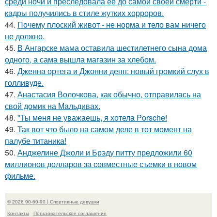
среди ночи и преследовала её до самой своей смерти -
кадры получились в стиле жутких хорроров.
44.
Почему плоский живот - не норма и тело вам ничего
не должно.
45.
В Ангарске мама оставила шестилетнего сына дома
одного, а сама вышла магазин за хлебом.
46.
Дженна ортега и Джонни депп: новый громкий слух в
голливуде.
47.
Анастасия Волочкова, как обычно, отправилась на
свой домик на Мальдивах.
48.
"Ты меня не уважаешь, я хотела Porsche!
49.
Так вот что было на самом деле в тот момент на
палубе титаника!
50.
Анджелине Джоли и Брэду питту предложили 60
миллионов долларов за совместные съемки в новом
фильме.
© 2026 90-60-90 | Спортивные девушки
Контакты
Пользовательское соглашение