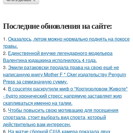
читать дальше →
Последние обновления на сайте:
1.
Оказалось, летом можно нормально поднять на покосе
травы.
2.
Единственной внучке легендарного модельера
Валентина юдашкина исполнилось 4 года.
3.
Эмили ратаковски продала права на свою ещё не
написанную книгу Mother F * Cker издательству Penguin
Press за семизначную сумму.
4.
В соцсетях раскрутили миф о "Кортизоловом Животе"
- будто хронический стресс напрямую заставляет жир
скапливаться именно на талии.
5.
Чтобы повысить свою мотивацию для посещения
спортзала, стоит выбрать вид спорта, который
действительно вам интересен.
6.
На матче сборной США камера показала двух