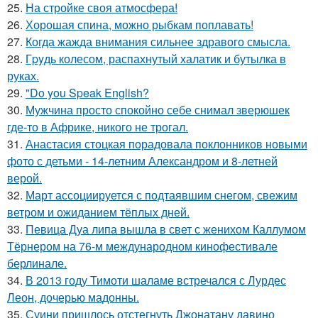
25.
На стройке своя атмосфера!
26.
Хорошая спина, можно рыбкам поплавать!
27.
Когда жажда внимания сильнее здравого смысла.
28.
Гpyдь колесом, распахнутый халатик и бутылка в
руках.
29.
"Do you Speak English?
30.
Мужчина просто спокойно себе снимал зверюшек
где-то в Африке, никого не трогал.
31.
Анастасия стоцкая порадовала поклонников новыми
фото с детьми - 14-летним Александром и 8-летней
верой.
32.
Март ассоциируется с подтаявшим снегом, свежим
ветром и ожиданием тёплых дней.
33.
Певица Дуа липа вышла в свет с женихом Каллумом
Тёрнером на 76-м международном кинофестивале
берлинале.
34.
В 2013 году Тимоти шаламе встречался с Лурдес
Леон, дочерью мадонны.
35.
Суини пришлось отстегнуть Джонатану давино