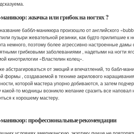
дсказуема.
-маникюр: жвачка или грибок на ногтях ?
название баббл-маникюра произошло от английского «bubble
пили пузыри жевательной резинки, как будто прилипшие к н
арта немного, поэтому более агрессивно настроенные дамы
ятными грибковыми заболеваниями , надетыми на ногти яг
ой кинотрилогии «Властелин колец».
же абстрагироваться от эмоций и впечатлений, то бабл-ман
ой формы , создаваемой в технике акрилового наращивания 
ности, которой мастера упорно добиваются, а затем подчер
у какой-то модницы возникло желание сразить все наповал
иться к хорошему мастеру.
-маникюр: профессиональные рекомендации
ашних условиях американскую экзотику лучше не повторять