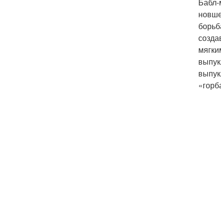
Бабл-
новше
борьб
созда
мягки
выпук
выпук
«горб