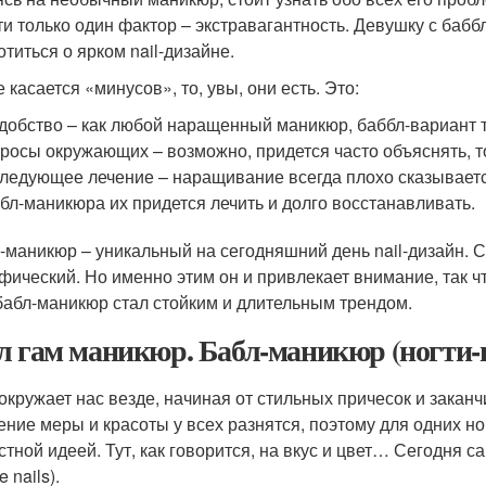
ти только один фактор – экстравагантность. Девушку с баб
отиться о ярком nail-дизайне.
 касается «минусов», то, увы, они есть. Это:
добство – как любой наращенный маникюр, баббл-вариант 
росы окружающих – возможно, придется часто объяснять, то
ледующее лечение – наращивание всегда плохо сказывается
бл-маникюра их придется лечить и долго восстанавливать.
-маникюр – уникальный на сегодняшний день nail-дизайн.
фический. Но именно этим он и привлекает внимание, так чт
бабл-маникюр стал стойким и длительным трендом.
л гам маникюр. Бабл-маникюр (ногти-
окружает нас везде, начиная от стильных причесок и зака
ние меры и красоты у всех разнятся, поэтому для одних но
стной идеей. Тут, как говорится, на вкус и цвет… Сегодня са
e nails).