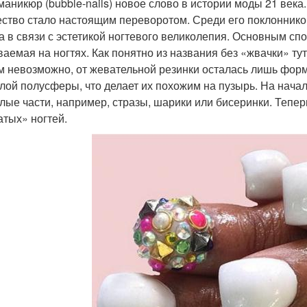
маникюр (bubble-nails) новое слово в истории моды 21 век
ство стало настоящим переворотом. Среди его поклоннико
а в связи с эстетикой ногтевого великолепия. Основным с
ваемая на ногтях. Как понятно из названия без «жвачки» ту
м невозможно, от жевательной резинки осталась лишь форм
лой полусферы, что делает их похожим на пузырь. На нач
лые части, например, стразы, шарики или бисеринки. Тепер
атых» ногтей.