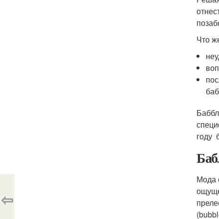
отнес
позаб
Что же
неу
воп
пос
баб
Баббл
специ
году 
Баб
Мода 
ощуще
⇦
преле
(bubbl