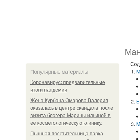
Ман
Сод
М
Популярные материалы
Коронавирус: предварительные
итоги пандемии
Жена Курбана Омарова Валерия
Б
оказалась в центре скандала после
визита блогера Марины ильиной в
её косметологическую клинику.
М
Пышная посетительница парка