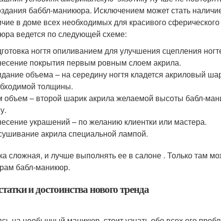
оздания баббл-маникюра. Исключением может стать наличи
ичие в доме всех необходимых для красивого сферического
юра ведется по следующей схеме:
готовка ногтя опиливанием для улучшения сцепления ногт
есение покрытия первым ровным слоем акрила.
дание объема – на середину ногтя кладется акриловый ша
бходимой толщины.
 объем – второй шарик акрила желаемой высоты бабл-ма
у.
есение украшений – по желанию клиентки или мастера.
ушивание акрила специальной лампой.
ка сложная, и лучше выполнять ее в салоне . Только там 
рам бабл-маникюр.
татки и достоинства нового тренда
сь на необычный маникюр, стоит узнать обо всех его проб