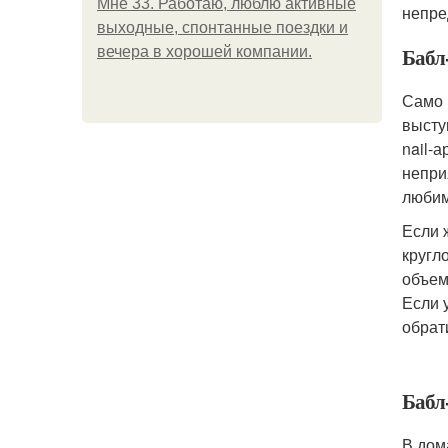
Мне 33. Работаю, люблю активные
непре
выходные, спонтанные поездки и
Бабл
вечера в хорошей компании.
Само 
высту
nail-
непри
любим
Если 
кругл
объем
Если 
обрат
Бабл
В дом