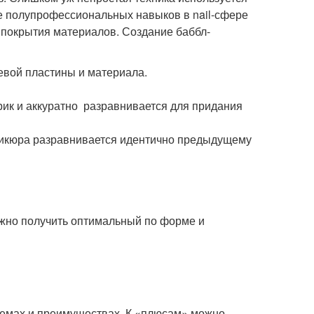
е полупрофессиональных навыков в nail-сфере
 покрытия материалов. Создание баббл-
евой пластины и материала.
рик и аккуратно разравнивается для придания
никюра разравнивается идентично предыдущему
можно получить оптимальный по форме и
лемах и преимуществах. К «плюсам» можно