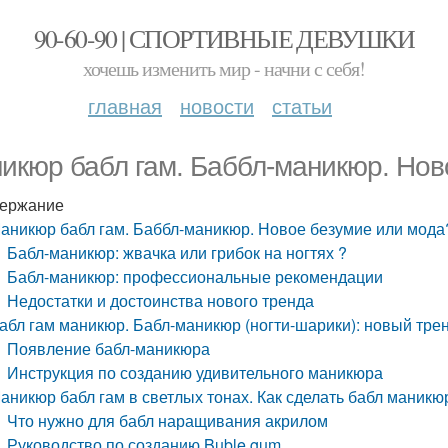
90-60-90 | СПОРТИВНЫЕ ДЕВУШКИ
хочешь изменить мир - начни с себя!
главная
новости
статьи
икюр бабл гам. Баббл-маникюр. Нов
ержание
аникюр бабл гам. Баббл-маникюр. Новое безумие или мода
Бабл-маникюр: жвачка или грибок на ногтях ?
Бабл-маникюр: профессиональные рекомендации
Недостатки и достоинства нового тренда
абл гам маникюр. Бабл-маникюр (ногти-шарики): новый тре
Появление бабл-маникюра
Инструкция по созданию удивительного маникюра
аникюр бабл гам в светлых тонах. Как сделать бабл маник
Что нужно для бабл наращивания акрилом
Руководство по созданию Buble gum