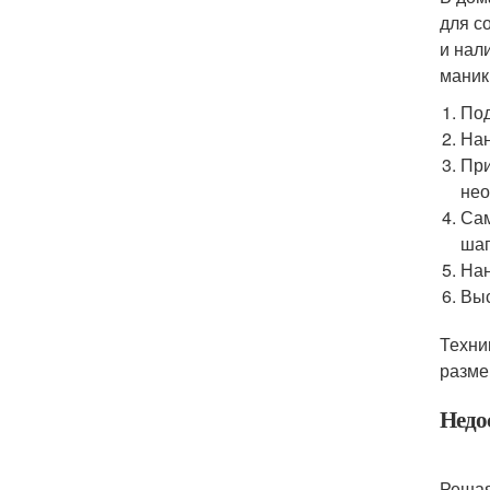
для с
и нал
маник
Под
Нан
При
нео
Сам
шаг
Нан
Выс
Техни
разме
Недос
Решая