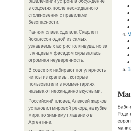
развлечений устроила обсуждение
в соцсетях после неожиданного
столкновения с правилами
безопасности.
Ранняя слава сделала Скарлетт
М
йоханссон одной из самых
узнаваемых актрис голливуда, но за
глянцевым фасадом скрывалась
огромная неуверенность.
В
В соцсетях набирают популярность
чипсы из крапивы, которые
пользователи в комментариях
Ман
называют неожиданно вкусными.
Российский пловец Алексей жарков
Бабл-
установил мировой рекорд на кубке
Родин
мира по зимнему плаванию в
европ
Аргентине.
маник