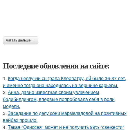
читать дальше →
Последние обновления на сайте:
1.
Когда беллуччи сыграла Клеопатру, ей было 36-37 лет,
и именно тогда она находилась на вершине карьеры.
2.
Анна, давно известная своим увлечением
бодибилдингом, впервые попробовала себя в роли
модели.
3.
Заседание по делу сони мармеладовой на позитивных
вайбах прошло.
4.
Такая "Одиссея" может и не получить 99% "свежести"