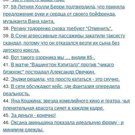
37.
59-Летняя Холли Берри подтвердила, что приняла
предложение руки и сердца от своего бойфренда,
музыканта Вана ханта.
38.
Регину тодоренко снова требуют "Отменить".
39.
В Сочи агрессивные пассажиры закатили таксисту
скандал, потому что он отказался везти их сына без
детского кресла.
40.
Вот такого озорника мы … видим 85-.
41.
В матче "Вашингтон Кэпиталз" против "чикаго
блэкхокс" пострадал Александр Овечкин.
42.
Энджи решила, что просто кататься - это скучно.
43.
В сети обсуждают кейс, где фантазия опередила
реальность.
44.
Яна Кошкина: звезда комедийного кино и театра, чья
пленительная красота сияет в каждом кадре.
45.
За деньги - конечно!
46.
Оксана акиньшина показала идеальную форму - и
минимум одежды.