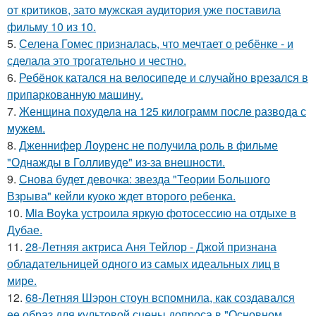
от критиков, зато мужская аудитория уже поставила
фильму 10 из 10.
5.
Селена Гомес призналась, что мечтает о ребёнке - и
сделала это трогательно и честно.
6.
Ребёнок катался на велосипеде и случайно врезался в
припаркованную машину.
7.
Женщина похудела на 125 килограмм после развода с
мужем.
8.
Дженнифер Лоуренс не получила роль в фильме
"Однажды в Голливуде" из-за внешности.
9.
Снова будет девочка: звезда "Теории Большого
Взрыва" кейли куоко ждет второго ребенка.
10.
Mia Boyka устроила яркую фотосессию на отдыхе в
Дубае.
11.
28-Летняя актриса Аня Тейлор - Джой признана
обладательницей одного из самых идеальных лиц в
мире.
12.
68-Летняя Шэрон стоун вспомнила, как создавался
ее образ для культовой сцены допроса в "Основном