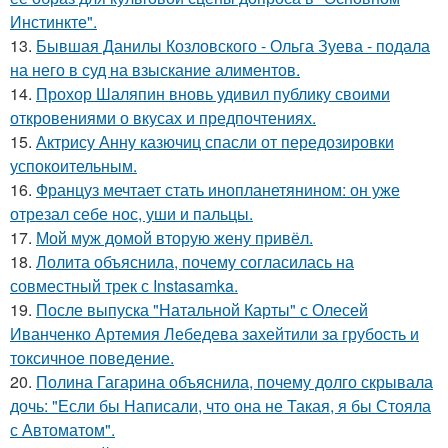
Инстинкте".
13.
Бывшая Данилы Козловского - Ольга Зуева - подала
на него в суд на взыскание алиментов.
14.
Прохор Шаляпин вновь удивил публику своими
откровениями о вкусах и предпочтениях.
15.
Актрису Анну казючиц спасли от передозировки
успокоительным.
16.
Француз мечтает стать инопланетянином: он уже
отрезал себе нос, уши и пальцы.
17.
Мой муж домой вторую жену привёл.
18.
Лолита объяснила, почему согласилась на
совместный трек с Instasamka.
19.
После выпуска "Натальной Карты" с Олесей
Иванченко Артемия Лебедева захейтили за грубость и
токсичное поведение.
20.
Полина Гагарина объяснила, почему долго скрывала
дочь: "Если бы Написали, что она не Такая, я бы Стояла
с Автоматом".