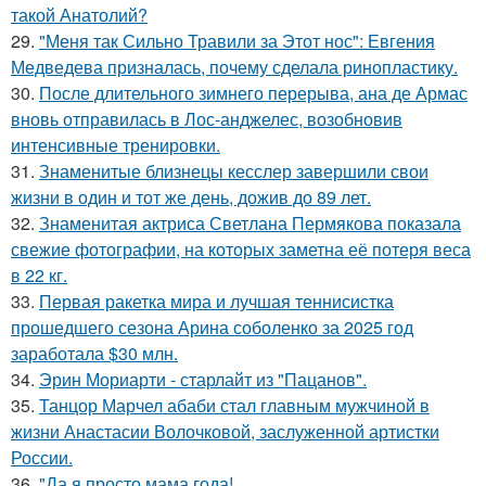
такой Анатолий?
29.
"Меня так Сильно Травили за Этот нос": Евгения
Медведева призналась, почему сделала ринопластику.
30.
После длительного зимнего перерыва, ана де Армас
вновь отправилась в Лос-анджелес, возобновив
интенсивные тренировки.
31.
Знаменитые близнецы кесслер завершили свои
жизни в один и тот же день, дожив до 89 лет.
32.
Знаменитая актриса Светлана Пермякова показала
свежие фотографии, на которых заметна её потеря веса
в 22 кг.
33.
Первая ракетка мира и лучшая теннисистка
прошедшего сезона Арина соболенко за 2025 год
заработала $30 млн.
34.
Эрин Мориарти - старлайт из "Пацанов".
35.
Танцор Марчел абаби стал главным мужчиной в
жизни Анастасии Волочковой, заслуженной артистки
России.
36.
"Да я просто мама года!