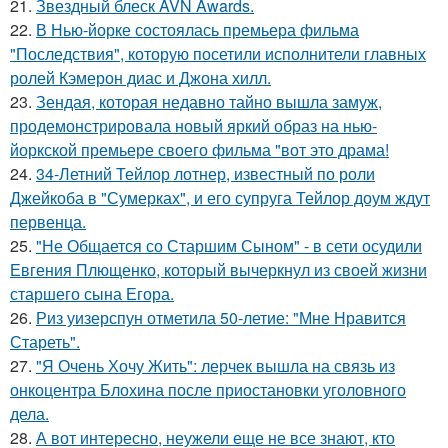
21.
Звездный блеск AVN Awards.
22.
В Нью-йорке состоялась премьера фильма
"Последствия", которую посетили исполнители главных
ролей Кэмерон диас и Джона хилл.
23.
Зендая, которая недавно тайно вышла замуж,
продемонстрировала новый яркий образ на нью-
йоркской премьере своего фильма "вот это драма!
24.
34-Летний Тейлор лотнер, известный по роли
Джейкоба в "Сумерках", и его супруга Тейлор доум ждут
первенца.
25.
"Не Общается со Старшим Сыном" - в сети осудили
Евгения Плющенко, который вычеркнул из своей жизни
старшего сына Егора.
26.
Риз уизерспун отметила 50-летие: "Мне Нравится
Стареть".
27.
"Я Очень Хочу Жить": лерчек вышла на связь из
онкоцентра Блохина после приостановки уголовного
дела.
28.
А вот интересно, неужели еще не все знают, кто