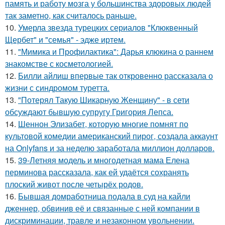
память и работу мозга у большинства здоровых людей
так заметно, как считалось раньше.
10.
Умерла звезда турецких сериалов "Клюквенный
Щербет" и "семья" - эдже иртем.
11.
"Мимика и Профилактика": Дарья клюкина о раннем
знакомстве с косметологией.
12.
Билли айлиш впервые так откровенно рассказала о
жизни с синдромом туретта.
13.
"Потерял Такую Шикарную Женщину" - в сети
обсуждают бывшую супругу Григория Лепса.
14.
Шеннон Элизабет, которую многие помнят по
культовой комедии американский пирог, создала аккаунт
на Onlyfans и за неделю заработала миллион долларов.
15.
39-Летняя модель и многодетная мама Елена
перминова рассказала, как ей удаётся сохранять
плоский живот после четырёх родов.
16.
Бывшая домработница подала в суд на кайли
дженнер, обвинив её и связанные с ней компании в
дискриминации, травле и незаконном увольнении.