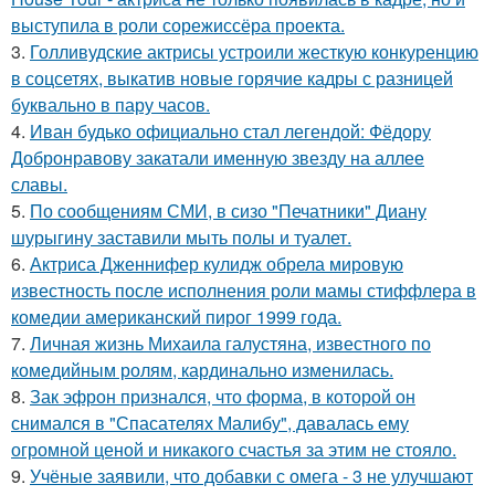
выступила в роли сорежиссёра проекта.
3.
Голливудские актрисы устроили жесткую конкуренцию
в соцсетях, выкатив новые горячие кадры с разницей
буквально в пару часов.
4.
Иван будько официально стал легендой: Фёдору
Добронравову закатали именную звезду на аллее
славы.
5.
По сообщениям СМИ, в сизо "Печатники" Диану
шурыгину заставили мыть полы и туалет.
6.
Актриса Дженнифер кулидж обрела мировую
известность после исполнения роли мамы стиффлера в
комедии американский пирог 1999 года.
7.
Личная жизнь Михаила галустяна, известного по
комедийным ролям, кардинально изменилась.
8.
Зак эфрон признался, что форма, в которой он
снимался в "Спасателях Малибу", давалась ему
огромной ценой и никакого счастья за этим не стояло.
9.
Учёные заявили, что добавки с омега - 3 не улучшают