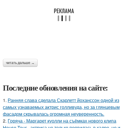
читать дальше →
Последние обновления на сайте:
1.
Ранняя слава сделала Скарлетт йоханссон одной из
самых узнаваемых актрис голливуда, но за глянцевым
фасадом скрывалась огромная неуверенность.
2.
Горяча - Маргарет куолли на съёмках нового клипа
House Tour - актриса не только появилась в кадре, но и