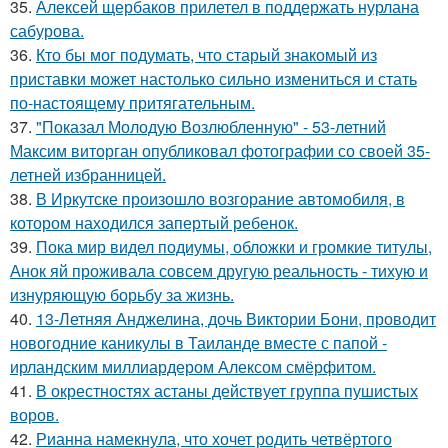
35.
Алексей щербаков прилетел в поддержать нурлана
сабурова.
36.
Кто бы мог подумать, что старый знакомый из
приставки может настолько сильно измениться и стать
по-настоящему притягательным.
37.
"Показал Молодую Возлюбленную" - 53-летний
Максим виторган опубликовал фотографии со своей 35-
летней избранницей.
38.
В Иркутске произошло возгорание автомобиля, в
котором находился запертый ребенок.
39.
Пока мир видел подиумы, обложки и громкие титулы,
Анок яй проживала совсем другую реальность - тихую и
изнуряющую борьбу за жизнь.
40.
13-Летняя Анджелина, дочь Виктории Бони, проводит
новогодние каникулы в Таиланде вместе с папой -
ирландским миллиардером Алексом смёрфитом.
41.
В окрестностях астаны действует группа пушистых
воров.
42.
Рианна намекнула, что хочет родить четвёртого