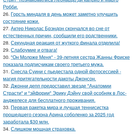
Робби.
26.
Горсть миндаля в день может заметно улучшить
состояние кожи.
27.
Актер Николас Брэндон скончался во сне от
естественных причин, сообщили его родственники.
28.
Секундная реакция от жуткого финала отделила!
29.
Слабоумие и отвага!
30.
"Он Моложе Меня" - 39-летняя сестра Жанны Фриске
показала подписчикам своего третьего мужа.
31.
Снесла Суини с пьедестала одной фотосессией -
магия притягательности дакоты Джонсон.
32.
Джонни депп предоставил звезде "Анатомии
Страсти" и "эйфории" Эрику Дэйну свой особняк в Лос-
анджелесе для бесплатного проживания.
33.
Первая ракетка мира и лучшая теннисистка
прошедшего сезона Арина соболенко за 2025 год
заработала $30 млн.
34.
Слишком мощная страховка.