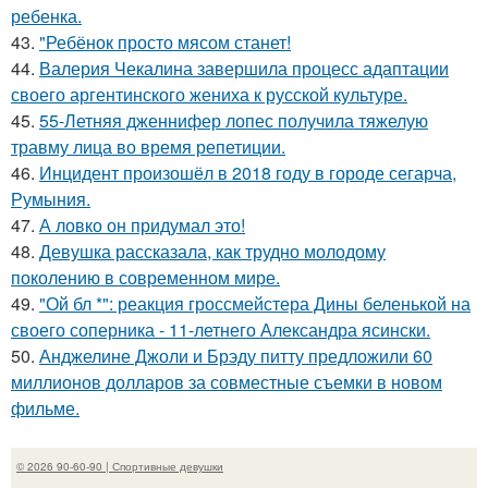
ребенка.
43.
"Ребёнок просто мясом станет!
44.
Валерия Чекалина завершила процесс адаптации
своего аргентинского жениха к русской культуре.
45.
55-Летняя дженнифер лопес получила тяжелую
травму лица во время репетиции.
46.
Инцидент произошёл в 2018 году в городе сегарча,
Румыния.
47.
А ловко он придумал это!
48.
Девушка рассказала, как трудно молодому
поколению в современном мире.
49.
"Ой бл *": реакция гроссмейстера Дины беленькой на
своего соперника - 11-летнего Александра ясински.
50.
Анджелине Джоли и Брэду питту предложили 60
миллионов долларов за совместные съемки в новом
фильме.
© 2026 90-60-90 | Спортивные девушки