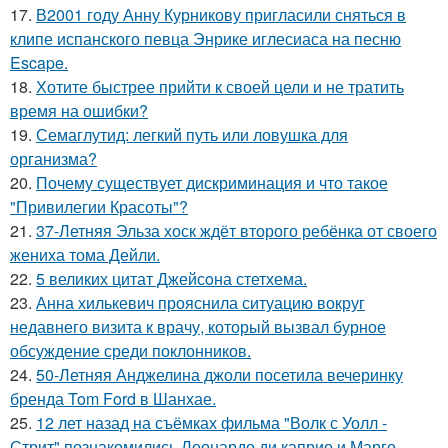
17.
В2001 году Анну Курникову пригласили сняться в
клипе испанского певца Энрике иглесиаса на песню
Escape.
18.
Хотите быстрее прийти к своей цели и не тратить
время на ошибки?
19.
Семаглутид: легкий путь или ловушка для
организма?
20.
Почему существует дискриминация и что такое
"Привилегии Красоты"?
21.
37-Летняя Эльза хоск ждёт второго ребёнка от своего
жениха тома Дейли.
22.
5 великих цитат Джейсoна стетхема.
23.
Анна хилькевич прояснила ситуацию вокруг
недавнего визита к врачу, который вызвал бурное
обсуждение среди поклонников.
24.
50-Летняя Анджелина джоли посетила вечеринку
бренда Tom Ford в Шанхае.
25.
12 лет назад на съёмках фильма "Волк с Уолл -
Стрит" познакомились Леонардо ди каприо и Марго