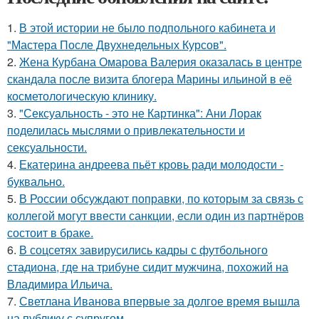
1.
В этой истории не было подпольного кабинета и
"Мастера После Двухнедельных Курсов".
2.
Жена Курбана Омарова Валерия оказалась в центре
скандала после визита блогера Марины ильиной в её
косметологическую клинику.
3.
"Сексуальность - это не Картинка": Ани Лорак
поделилась мыслями о привлекательности и
сексуальности.
4.
Екатерина андреева пьёт кровь ради молодости -
буквально.
5.
В России обсуждают поправки, по которым за связь с
коллегой могут ввести санкции, если один из партнёров
состоит в браке.
6.
В соцсетях завирусились кадры с футбольного
стадиона, где на трибуне сидит мужчина, похожий на
Владимира Ильича.
7.
Светлана Иванова впервые за долгое время вышла
на публику с супругом.