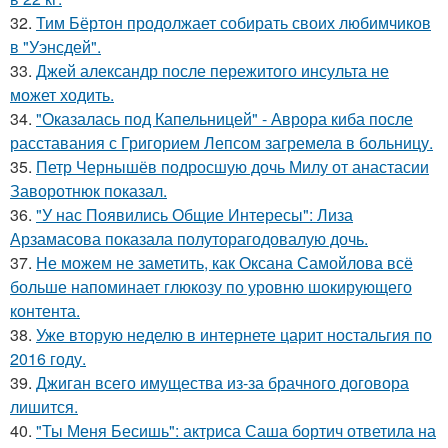
32.
Тим Бёртон продолжает собирать своих любимчиков
в "Уэнсдей".
33.
Джей александр после пережитого инсульта не
может ходить.
34.
"Оказалась под Капельницей" - Аврора киба после
расставания с Григорием Лепсом загремела в больницу.
35.
Петр Чернышёв подросшую дочь Милу от анастасии
Заворотнюк показал.
36.
"У нас Появились Общие Интересы": Лиза
Арзамасова показала полуторагодовалую дочь.
37.
Не можем не заметить, как Оксана Самойлова всё
больше напоминает глюкозу по уровню шокирующего
контента.
38.
Уже вторую неделю в интернете царит ностальгия по
2016 году.
39.
Джиган всего имущества из-за брачного договора
лишится.
40.
"Ты Меня Бесишь": актриса Саша бортич ответила на