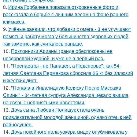
8.
Ирина Горбачева показала откровенные фото и
рассказала о борьбе с лишним весом на фоне раннего
климакса.
9.
Учёные заявили, что добавки с омега - 3 не улучшают
память и работу мозга у большинства здоровых людей
так заметно, как считалось раньше.
10.
Поклонники Арианы гранде обеспокоены ее
нездоровой худобой, и уже не в первый раз.
11.
"Препараты - не Панацея, а Подспорье": как 54-
летняя Светлана Пермякова сбросила 25 кг без иллюзий
и жестких диет.
12.
"Попала в Инвалидную Коляску После Массажа
Спины" - 34-летняя супруга Александра цекало вышла
на связь с неприятными новостями.
13.
Дочь сына Любови Полищук стала очень
привлекательной молодой женщиной, однако отец к ней
равнодушен.
14.
Дочь покойного пола уокера мидоу опубликовала у