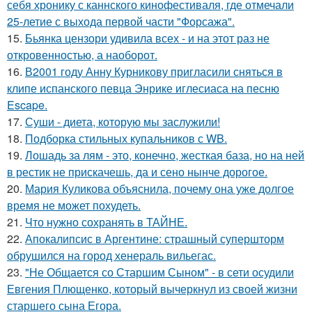
себя хронику с каннского кинофестиваля, где отмечали
25-летие с выхода первой части "Форсажа".
15.
Бьянка цензори удивила всех - и на этот раз не
откровенностью, а наоборот.
16.
В2001 году Анну Курникову пригласили сняться в
клипе испанского певца Энрике иглесиаса на песню
Escape.
17.
Суши - диета, которую мы заслужили!
18.
Подборка стильных купальников с WB.
19.
Лошадь за лям - это, конечно, жесткая база, но на ней
в рестик не прискачешь, да и сено нынче дорогое.
20.
Мария Куликова объяснила, почему она уже долгое
время не может похудеть.
21.
Что нужно сохранять в ТАЙНЕ.
22.
Апокалипсис в Аргентине: страшный супершторм
обрушился на город хенераль вильегас.
23.
"Не Общается со Старшим Сыном" - в сети осудили
Евгения Плющенко, который вычеркнул из своей жизни
старшего сына Егора.