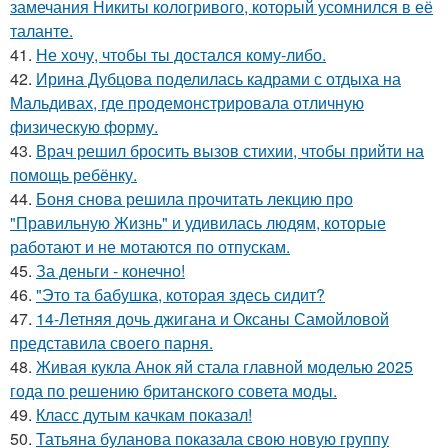
замечания Никиты кологривого, который усомнился в её
таланте.
41.
Не хочу, чтобы ты достался кому-либо.
42.
Ирина Дубцова поделилась кадрами с отдыха на
Мальдивах, где продемонстрировала отличную
физическую форму.
43.
Врач решил бросить вызов стихии, чтобы прийти на
помощь ребёнку.
44.
Боня снова решила прочитать лекцию про
"Правильную Жизнь" и удивилась людям, которые
работают и не мотаются по отпускам.
45.
За деньги - конечно!
46.
"Это та бабушка, которая здесь сидит?
47.
14-Летняя дочь джигана и Оксаны Самойловой
представила своего парня.
48.
Живая кукла Анок яй стала главной моделью 2025
года по решению британского совета моды.
49.
Класс дутым качкам показал!
50.
Татьяна буланова показала свою новую группу