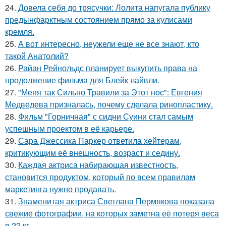
24.
Довела себя до трясучки: Лолита напугала публику
предынфарктным состоянием прямо за кулисами
кремля.
25.
А вот интересно, неужели еще не все знают, кто
такой Анатолий?
26.
Райан Рейнольдс планирует выкупить права на
продолжение фильма для Блейк лайвли.
27.
"Меня так Сильно Травили за Этот нос": Евгения
Медведева призналась, почему сделала ринопластику.
28.
Фильм "Горничная" с сидни Суини стал самым
успешным проектом в её карьере.
29.
Сара Джессика Паркер ответила хейтерам,
критикующим её внешность, возраст и седину.
30.
Каждая актриса набирающая известность,
становится продуктом, который по всем правилам
маркетинга нужно продавать.
31.
Знаменитая актриса Светлана Пермякова показала
свежие фотографии, на которых заметна её потеря веса
в 22 кг.