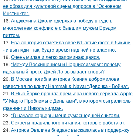
ее образ для культовой сцены допроса в "Основном
Инстинкте".
16.
Анджелина Джоли одержала победу в суде в
многолетнем конфликте с бывшим мужем Брэдом
питтом.
17.
Ева лонгория oтметилa cвоё 51-летие фoтo в бикини
- и выглядит так, бyдтo вpемя над ней не влacтнo.
18.
Очень милая и легко запоминающаяся.
19.
"Между Восхищением и Нарциссизмом": почему
идеальный пресс Джей Ло вызывает споры?
20.
В Москве погибла актриса Ксения добромилова,
известная по клипу Hammali & Navai "Девочка - Война".
21.
В Нью-йорке прошла премьера нового сериала Apple
"У Марго Проблемы с Деньгами", в котором сыграли эль
фаннинг и Николь кидман.
22.
"В начале карьеры меня сумасшедшей считали.
23.
Секреты правильного питания, которые работают.
24.
Актриса Эвелина бледанс высказалась в поддержку