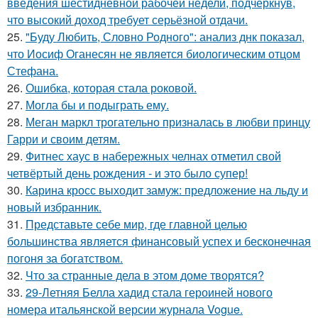
введения шестидневной рабочей недели, подчеркнув,
что высокий доход требует серьёзной отдачи.
25.
"Буду Любить, Словно Родного": анализ днк показал,
что Иосиф Оганесян не является биологическим отцом
Стефана.
26.
Ошибка, которая стала роковой.
27.
Могла бы и подыграть ему.
28.
Меган маркл трогательно призналась в любви принцу
Гарри и своим детям.
29.
Фитнес хаус в набережных челнах отметил свой
четвёртый день рождения - и это было супер!
30.
Карина кросс выходит замуж: предложение на льду и
новый избранник.
31.
Представьте себе мир, где главной целью
большинства является финансовый успех и бесконечная
погоня за богатством.
32.
Что за странные дела в этом доме творятся?
33.
29-Летняя Белла хадид стала героиней нового
номера итальянской версии журнала Vogue.