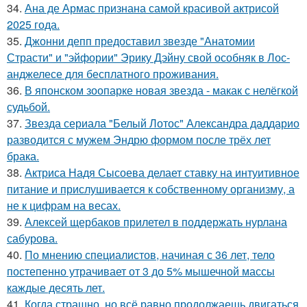
34.
Ана де Армас признана самой красивой актрисой
2025 года.
35.
Джонни депп предоставил звезде "Анатомии
Страсти" и "эйфории" Эрику Дэйну свой особняк в Лос-
анджелесе для бесплатного проживания.
36.
В японском зоопарке новая звезда - макак с нелёгкой
судьбой.
37.
Звезда сериала "Белый Лотос" Александра даддарио
разводится с мужем Эндрю формом после трёх лет
брака.
38.
Актриса Надя Сысоева делает ставку на интуитивное
питание и прислушивается к собственному организму, а
не к цифрам на весах.
39.
Алексей щербаков прилетел в поддержать нурлана
сабурова.
40.
По мнению специалистов, начиная с 36 лет, тело
постепенно утрачивает от 3 до 5% мышечной массы
каждые десять лет.
41.
Когда страшно, но всё равно продолжаешь двигаться