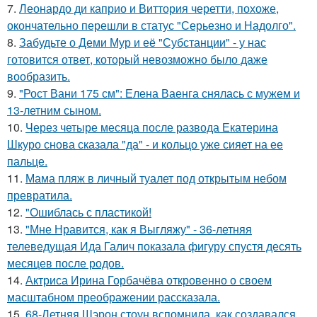
7.
Леонардо ди каприо и Виттория черетти, похоже,
окончательно перешли в статус "Серьезно и Надолго".
8.
Забудьте о Деми Мур и её "Субстанции" - у нас
готовится ответ, который невозможно было даже
вообразить.
9.
"Рост Вани 175 см": Елена Ваенга снялась с мужем и
13-летним сыном.
10.
Через четыре месяца после развода Екатерина
Шкуро снова сказала "да" - и кольцо уже сияет на ее
пальце.
11.
Мама пляж в личный туалет под открытым небом
превратила.
12.
"Ошиблась с пластикой!
13.
"Мне Нравится, как я Выгляжу" - 36-летняя
телеведущая Ида Галич показала фигуру спустя десять
месяцев после родов.
14.
Актриса Ирина Горбачёва откровенно о своем
масштабном преображении рассказала.
15.
68-Летняя Шэрон стоун вспомнила, как создавался