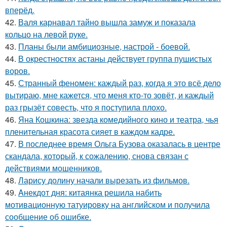
вперёд.
42.
Валя карнавал тайно вышла замуж и показала
кольцо на левой руке.
43.
Планы были амбициозные, настрой - боевой.
44.
В окрестностях астаны действует группа пушистых
воров.
45.
Странный феномен: каждый раз, когда я это всё дело
вытираю, мне кажется, что меня кто-то зовёт, и каждый
раз грызёт совесть, что я поступила плохо.
46.
Яна Кошкина: звезда комедийного кино и театра, чья
пленительная красота сияет в каждом кадре.
47.
В последнее время Ольга Бузова оказалась в центре
скандала, который, к сожалению, снова связан с
действиями мошенников.
48.
Ларису долину начали вырезать из фильмов.
49.
Aнекдот дня: китаянка решила набить
мотивационную татуировку на английском и получила
сообщение об ошибке.