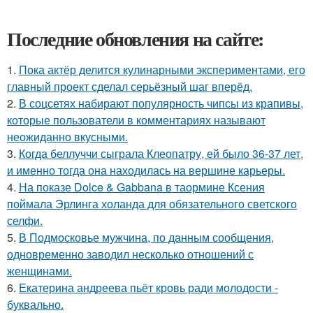
Последние обновления на сайте:
1.
Пока актёр делится кулинарными экспериментами, его
главный проект сделал серьёзный шаг вперёд.
2.
В соцсетях набирают популярность чипсы из крапивы,
которые пользователи в комментариях называют
неожиданно вкусными.
3.
Когда беллуччи сыграла Клеопатру, ей было 36-37 лет,
и именно тогда она находилась на вершине карьеры.
4.
На показе Dolce & Gabbana в таормине Ксения
поймала Эрлинга холанда для обязательного светского
селфи.
5.
В Подмосковье мужчина, по данным сообщения,
одновременно заводил несколько отношений с
женщинами.
6.
Екатерина андреева пьёт кровь ради молодости -
буквально.