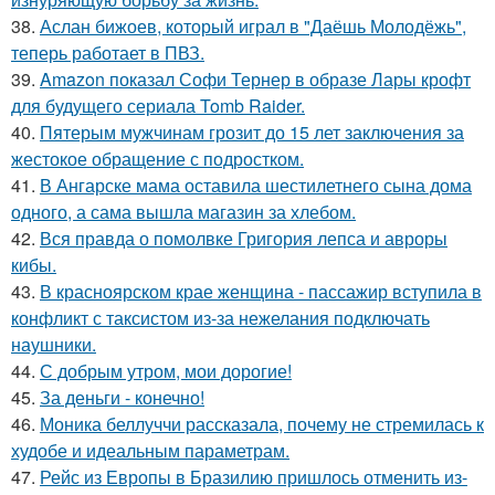
38.
Аслан бижоев, который играл в "Даёшь Молодёжь",
теперь работает в ПВЗ.
39.
Amazon показал Софи Тернер в образе Лары крофт
для будущего сериала Tomb Raider.
40.
Пятерым мужчинам грозит до 15 лет заключения за
жестокое обращение с подростком.
41.
В Ангарске мама оставила шестилетнего сына дома
одного, а сама вышла магазин за хлебом.
42.
Вся правда о помолвке Григория лепса и авроры
кибы.
43.
В красноярском крае женщина - пассажир вступила в
конфликт с таксистом из-за нежелания подключать
наушники.
44.
С добрым утром, мои дорогие!
45.
За деньги - конечно!
46.
Моника беллуччи рассказала, почему не стремилась к
худобе и идеальным параметрам.
47.
Рейс из Европы в Бразилию пришлось отменить из-