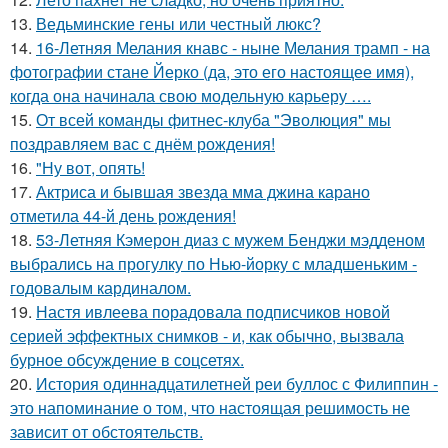
13.
Ведьминские гены или честный люкс?
14.
16-Летняя Мелания кнавс - ныне Мелания трамп - на
фотографии стане Йерко (да, это его настоящее имя),
когда она начинала свою модельную карьеру ….
15.
От всей команды фитнес-клуба "Эволюция" мы
поздравляем вас с днём рождения!
16.
"Ну вот, опять!
17.
Актриса и бывшая звезда мма джина карано
отметила 44-й день рождения!
18.
53-Летняя Кэмерон диаз с мужем Бенджи мэдденом
выбрались на прогулку по Нью-йорку с младшеньким -
годовалым кардиналом.
19.
Настя ивлеева порадовала подписчиков новой
серией эффектных снимков - и, как обычно, вызвала
бурное обсуждение в соцсетях.
20.
История одиннадцатилетней реи буллос с Филиппин -
это напоминание о том, что настоящая решимость не
зависит от обстоятельств.