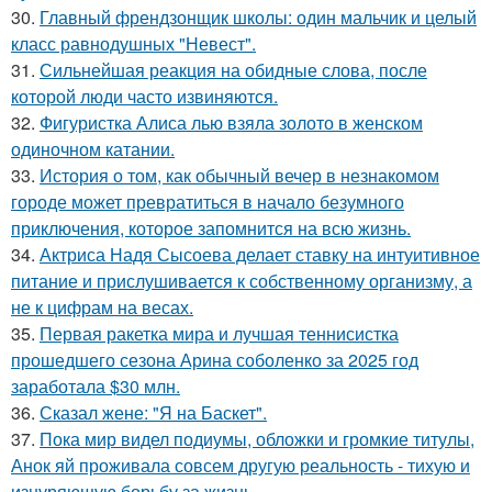
30.
Главный френдзонщик школы: один мальчик и целый
класс равнодушных "Невест".
31.
Сильнейшая реакция на обидные слова, после
которой люди часто извиняются.
32.
Фигуристка Алиса лью взяла золото в женском
одиночном катании.
33.
История о том, как обычный вечер в незнакомом
городе может превратиться в начало безумного
приключения, которое запомнится на всю жизнь.
34.
Актриса Надя Сысоева делает ставку на интуитивное
питание и прислушивается к собственному организму, а
не к цифрам на весах.
35.
Первая ракетка мира и лучшая теннисистка
прошедшего сезона Арина соболенко за 2025 год
заработала $30 млн.
36.
Сказал жене: "Я на Баскет".
37.
Пока мир видел подиумы, обложки и громкие титулы,
Анок яй проживала совсем другую реальность - тихую и
изнуряющую борьбу за жизнь.