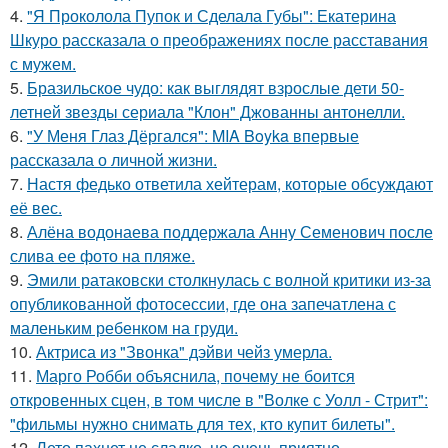
4.
"Я Проколола Пупок и Сделала Губы": Екатерина
Шкуро рассказала о преображениях после расставания
с мужем.
5.
Бразильское чудо: как выглядят взрослые дети 50-
летней звезды сериала "Клон" Джованны антонелли.
6.
"У Меня Глаз Дёргался": MIA Boyka впервые
рассказала о личной жизни.
7.
Настя федько ответила хейтерам, которые обсуждают
её вес.
8.
Алёна водонаева поддержала Анну Семенович после
слива ее фото на пляже.
9.
Эмили ратаковски столкнулась с волной критики из-за
опубликованной фотосессии, где она запечатлена с
маленьким ребенком на груди.
10.
Актриса из "Звонка" дэйви чейз умерла.
11.
Марго Робби объяснила, почему не боится
откровенных сцен, в том числе в "Волке с Уолл - Стрит":
"фильмы нужно снимать для тех, кто купит билеты".
12.
Лето пахнет не сладко, но очень приятно.