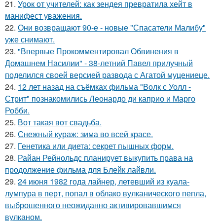
21.
Урок от учителей: как зендея превратила хейт в
манифест уважения.
22.
Они возвращают 90-е - новые "Спасатели Малибу"
уже снимают.
23.
"Впервые Прокомментировал Обвинения в
Домашнем Насилии" - 38-летний Павел прилучный
поделился своей версией развода с Агатой муцениеце.
24.
12 лет назад на съёмках фильма "Волк с Уолл -
Стрит" познакомились Леонардо ди каприо и Марго
Робби.
25.
Вот такая вот свадьба.
26.
Снежный кураж: зима во всей красе.
27.
Генетика или диета: секрет пышных форм.
28.
Райан Рейнольдс планирует выкупить права на
продолжение фильма для Блейк лайвли.
29.
24 июня 1982 года лайнер, летевший из куала-
лумпура в перт, попал в облако вулканического пепла,
выброшенного неожиданно активировавшимся
вулканом.