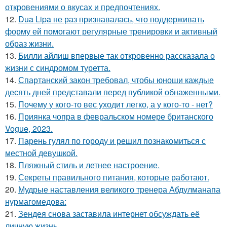
откровениями о вкусах и предпочтениях.
12.
Dua Lipa не раз признавалась, что поддерживать
форму ей помогают регулярные тренировки и активный
образ жизни.
13.
Билли айлиш впервые так откровенно рассказала о
жизни с синдромом туретта.
14.
Спартанский закон требовал, чтобы юноши каждые
десять дней представали перед публикой обнаженными.
15.
Почему у кого-то вес уходит легко, а у кого-то - нет?
16.
Приянка чопра в февральском номере британского
Vogue, 2023.
17.
Парень гулял по городу и решил познакомиться с
местной девушкой.
18.
Пляжный стиль и летнее настроение.
19.
Секреты правильного питания, которые работают.
20.
Мудрые наставления великого тренера Абдулманапа
нурмагомедова:
21.
Зендея снова заставила интернет обсуждать её
личную жизнь.