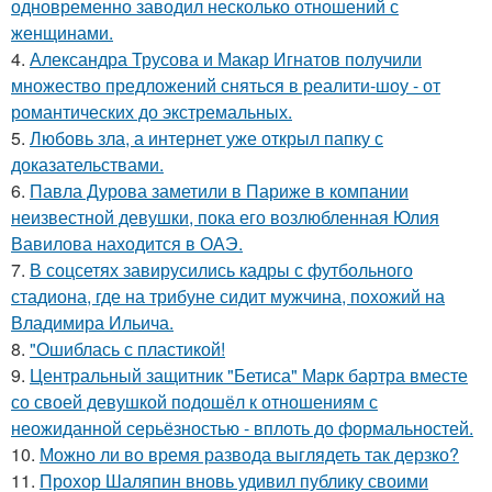
одновременно заводил несколько отношений с
женщинами.
4.
Александра Трусова и Макар Игнатов получили
множество предложений сняться в реалити-шоу - от
романтических до экстремальных.
5.
Любовь зла, а интернет уже открыл папку с
доказательствами.
6.
Павла Дурова заметили в Париже в компании
неизвестной девушки, пока его возлюбленная Юлия
Вавилова находится в ОАЭ.
7.
В соцсетях завирусились кадры с футбольного
стадиона, где на трибуне сидит мужчина, похожий на
Владимира Ильича.
8.
"Ошиблась с пластикой!
9.
Центральный защитник "Бетиса" Марк бартра вместе
со своей девушкой подошёл к отношениям с
неожиданной серьёзностью - вплоть до формальностей.
10.
Можно ли во время развода выглядеть так дерзко?
11.
Прохор Шаляпин вновь удивил публику своими