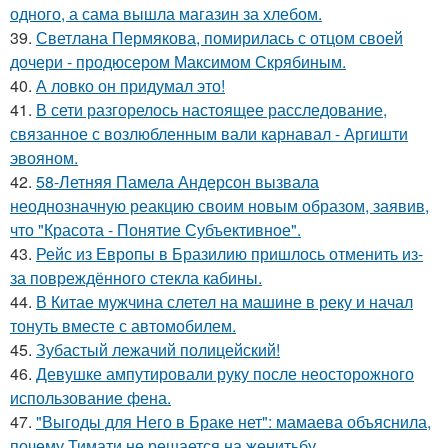
одного, а сама вышла магазин за хлебом.
39.
Светлана Пермякова, помирилась с отцом своей
дочери - продюсером Максимом Скрябиным.
40.
А ловко он придумал это!
41.
В сети разгорелось настоящее расследование,
связанное с возлюбленным вали карнавал - Аргишти
эвояном.
42.
58-Летняя Памела Андерсон вызвала
неоднозначную реакцию своим новым образом, заявив,
что "Красота - Понятие Субъективное".
43.
Рейс из Европы в Бразилию пришлось отменить из-
за повреждённого стекла кабины.
44.
В Китае мужчина слетел на машине в реку и начал
тонуть вместе с автомобилем.
45.
Зубастый лежачий полицейский!
46.
Девушке ампутировали руку после неосторожного
использование фена.
47.
"Выгоды для Него в Браке нет": мамаева объяснила,
почему Тимати не решается на женитьбу.