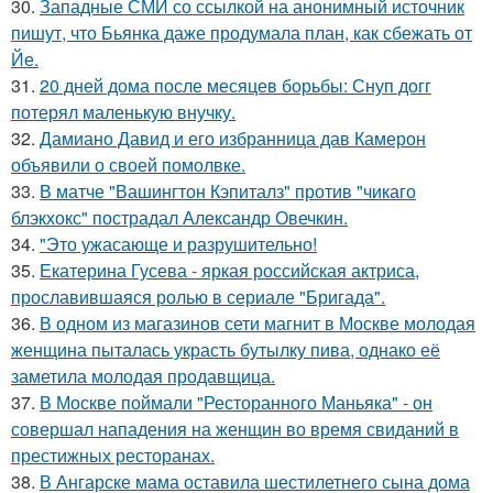
30.
Западные СМИ со ссылкой на анонимный источник
пишут, что Бьянка даже продумала план, как сбежать от
Йе.
31.
20 дней дома после месяцев борьбы: Снуп догг
потерял маленькую внучку.
32.
Дамиано Давид и его избранница дав Камерон
объявили о своей помолвке.
33.
В матче "Вашингтон Кэпиталз" против "чикаго
блэкхокс" пострадал Александр Овечкин.
34.
"Это ужасающе и разрушительно!
35.
Екатерина Гусева - яркая российская актриса,
прославившаяся ролью в сериале "Бригада".
36.
В одном из магазинов сети магнит в Москве молодая
женщина пыталась украсть бутылку пива, однако её
заметила молодая продавщица.
37.
В Москве поймали "Ресторанного Маньяка" - он
совершал нападения на женщин во время свиданий в
престижных ресторанах.
38.
В Ангарске мама оставила шестилетнего сына дома