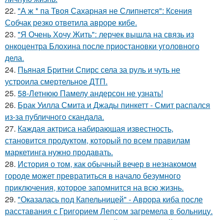
22.
"А ж * па Твоя Сахарная не Слипнется": Ксения
Собчак резко ответила авроре кибе.
23.
"Я Очень Хочу Жить": лерчек вышла на связь из
онкоцентра Блохина после приостановки уголовного
дела.
24.
Пьяная Бритни Спирс села за руль и чуть не
устроила смертельное ДТП.
25.
58-Летнюю Памелу андерсон не узнать!
26.
Брак Уилла Смита и Джады пинкетт - Смит распался
из-за публичного скандала.
27.
Каждая актриса набирающая известность,
становится продуктом, который по всем правилам
маркетинга нужно продавать.
28.
История о том, как обычный вечер в незнакомом
городе может превратиться в начало безумного
приключения, которое запомнится на всю жизнь.
29.
"Оказалась под Капельницей" - Аврора киба после
расставания с Григорием Лепсом загремела в больницу.