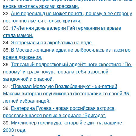
вновь зажглась яркими красками.
32.
Аня пересильд не может понять, почему в её сторону
постоянно льётся столько критики.
33.
17-Летняя дочь валерии Гай германики впервые
стала мамой.
34.
Экстремальная акробатика на воде.
35.
В Москве женщина едва не выбросилась из такси во
время движения.
36.
Тот самый подростковый апдейт: ноги скрестила "По-
новому" и сразу почувствовала себя взрослой,
загадочной и опасной.
37.
"Показал Молодую Возлюбленную" - 53-летний
Максим виторган опубликовал фотографии со своей 35-
летней избранницей.
38.
Екатерина Гусева - яркая российская актриса,
прославившаяся ролью в сериале "Бригада".
39.
Миллионер голливуда, который ездит на машине
2003 года.