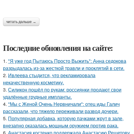
читать дальше →
Последние обновления на сайте:
1.
"Я уже год Пытаюсь Просто Выжить": Анна седокова
разрыдалась из-за жесткой травли и проклятий в сети.
2.
Ивлеева стыдится, что рекламировала
некачественную косметику.
3.
Силикон пошёл по рукам: россиянки продают свои
удалённые грудные импланты.
4.
"Мы с Женой Очень Нервничали": отец иды Галич
рассказали, что тяжело переживали развод дочери.
5.
Популярная добавка, которую пачками жрут в зале,
внезапно оказалась мощным оружием против рака.
6.
Анастасия костенко поддержала Анастасию Решетову