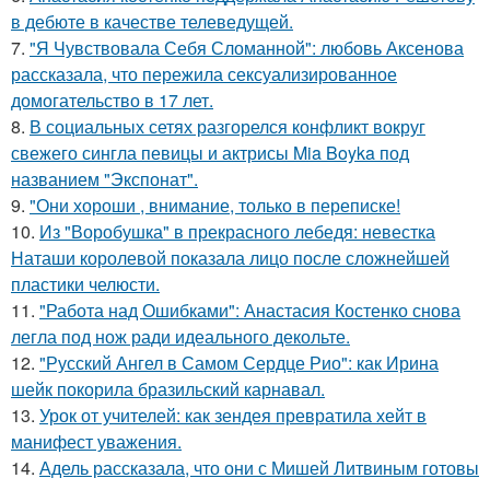
в дебюте в качестве телеведущей.
7.
"Я Чувствовала Себя Сломанной": любовь Аксенова
рассказала, что пережила сексуализированное
домогательство в 17 лет.
8.
В социальных сетях разгорелся конфликт вокруг
свежего сингла певицы и актрисы Mia Boyka под
названием "Экспонат".
9.
"Они хороши , внимание, только в переписке!
10.
Из "Воробушка" в прекрасного лебедя: невестка
Наташи королевой показала лицо после сложнейшей
пластики челюсти.
11.
"Работа над Ошибками": Анастасия Костенко снова
легла под нож ради идеального декольте.
12.
"Русский Ангел в Самом Сердце Рио": как Ирина
шейк покорила бразильский карнавал.
13.
Урок от учителей: как зендея превратила хейт в
манифест уважения.
14.
Адель рассказала, что они с Мишей Литвиным готовы