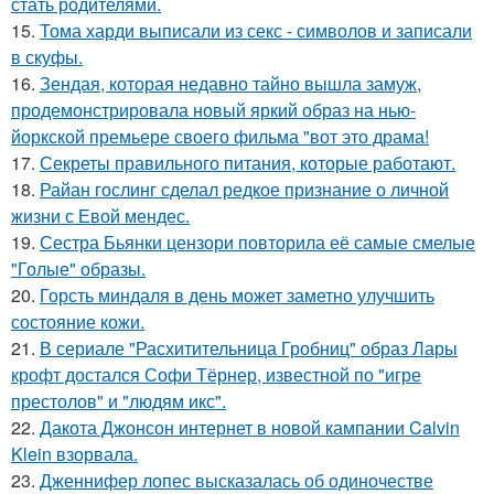
стать родителями.
15.
Тома харди выписали из секс - символов и записали
в скуфы.
16.
Зендая, которая недавно тайно вышла замуж,
продемонстрировала новый яркий образ на нью-
йоркской премьере своего фильма "вот это драма!
17.
Секреты правильного питания, которые работают.
18.
Райан гослинг сделал редкое признание о личной
жизни с Евой мендес.
19.
Сестра Бьянки цензори повторила её самые смелые
"Голые" образы.
20.
Горсть миндаля в день может заметно улучшить
состояние кожи.
21.
В сериале "Расхитительница Гробниц" образ Лары
крофт достался Софи Тёрнер, известной по "игре
престолов" и "людям икс".
22.
Дакота Джонсон интернет в новой кампании Calvin
Klein взорвала.
23.
Дженнифер лопес высказалась об одиночестве