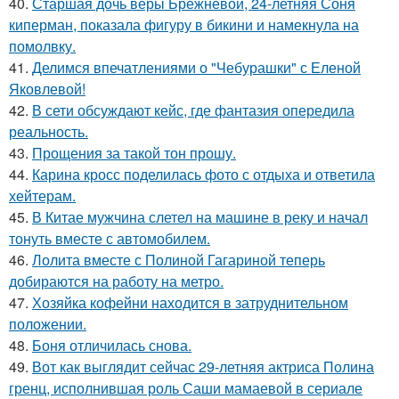
40.
Старшая дочь веры Брежневой, 24-летняя Соня
киперман, показала фигуру в бикини и намекнула на
помолвку.
41.
Делимся впечатлениями о "Чебурашки" с Еленой
Яковлевой!
42.
В сети обсуждают кейс, где фантазия опередила
реальность.
43.
Прощения за такой тон прошу.
44.
Карина кросс поделилась фото с отдыха и ответила
хейтерам.
45.
В Китае мужчина слетел на машине в реку и начал
тонуть вместе с автомобилем.
46.
Лолита вместе с Полиной Гагариной теперь
добираются на работу на метро.
47.
Хозяйка кофейни находится в затруднительном
положении.
48.
Боня отличилась снова.
49.
Вот как выглядит сейчас 29-летняя актриса Полина
гренц, исполнившая роль Саши мамаевой в сериале