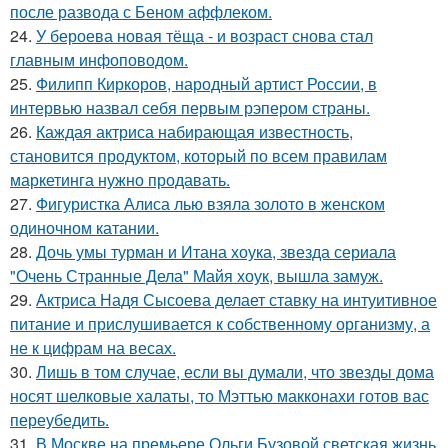
после развода с Беном аффлеком.
24.
У бероева новая тёща - и возраст снова стал
главным инфоповодом.
25.
Филипп Киркоров, народный артист России, в
интервью назвал себя первым рэпером страны.
26.
Каждая актриса набирающая известность,
становится продуктом, который по всем правилам
маркетинга нужно продавать.
27.
Фигуристка Алиса лью взяла золото в женском
одиночном катании.
28.
Дочь умы турман и Итана хоука, звезда сериала
"Очень Странные Дела" Майя хоук, вышла замуж.
29.
Актриса Надя Сысоева делает ставку на интуитивное
питание и прислушивается к собственному организму, а
не к цифрам на весах.
30.
Лишь в том случае, если вы думали, что звезды дома
носят шелковые халаты, то Мэттью макконахи готов вас
переубедить.
31.
В Москве на премьере Ольги Бузовой светская жизнь