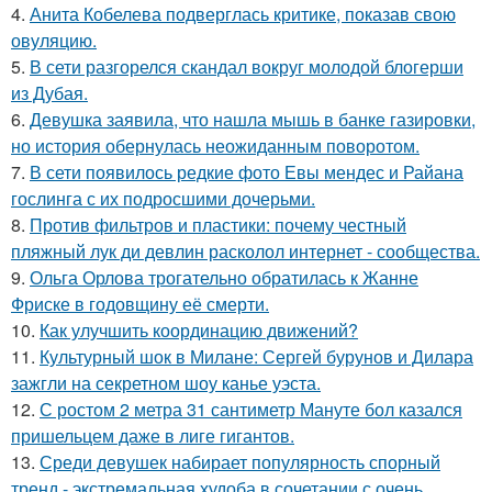
4.
Анита Кобелева подверглась критике, показав свою
овуляцию.
5.
В сети разгорелся скандал вокруг молодой блогерши
из Дубая.
6.
Девушка заявила, что нашла мышь в банке газировки,
но история обернулась неожиданным поворотом.
7.
В сети появилось редкие фото Евы мендес и Райана
гослинга с их подросшими дочерьми.
8.
Против фильтров и пластики: почему честный
пляжный лук ди девлин расколол интернет - сообщества.
9.
Ольга Орлова трогательно обратилась к Жанне
Фриске в годовщину её смерти.
10.
Как улучшить координацию движений?
11.
Культурный шок в Милане: Сергей бурунов и Дилара
зажгли на секретном шоу канье уэста.
12.
С ростом 2 метра 31 сантиметр Мануте бол казался
пришельцем даже в лиге гигантов.
13.
Среди девушек набирает популярность спорный
тренд - экстремальная худоба в сочетании с очень