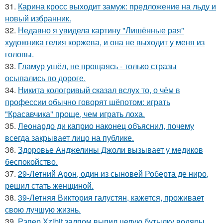
31.
Карина кросс выходит замуж: предложение на льду и
новый избранник.
32.
Недавно я увидела картину "Лишённые рая"
художника гелия коржева, и она не выходит у меня из
головы.
33.
Гламур ушёл, не прощаясь - только стразы
осыпались по дороге.
34.
Никита кологривый сказал вслух то, о чём в
профессии обычно говорят шёпотом: играть
"Красавчика" проще, чем играть лоха.
35.
Леонардо ди каприо наконец объяснил, почему
всегда закрывает лицо на публике.
36.
Здоровье Анджелины Джоли вызывает у медиков
беспокойство.
37.
29-Летний Арон, один из сыновей Роберта де ниро,
решил стать женщиной.
38.
39-Летняя Виктория галустян, кажется, проживает
свою лучшую жизнь.
39.
Рэпер Xzibit залпом выпил целую бутылку водяры