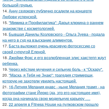
большой грудью.
14.
Анну седокову публично осадили на концерте
Любови успенской.
15.
"Мимика и Профилактика": Дарья клюкина о раннем
знакомстве с косметологией.
16.
Бывшая Данилы Козловского - Ольга Зуева - подала
на него в суд на взыскание алиментов.
17.
Баста выложил очень красивую фотосессию со
своей супругой Еленой.
18.
Джейми Фокс и его возлюбленная элис хакстепп ждут
ребенка.
19.
Через жёсткие мучения и сильную боль - к "Оскару".
20.
"Маска, я Тебя не Знаю": трагедия стримерши,
которую не захотели увидеть настоящей.
21.
16-Летняя Мелания кнавс - ныне Мелания трамп - на
фотографии стане Йерко (да, это его настоящее имя),
когда она начинала свою модельную карьеру ….
22.
22 апреля в Fitness House на пулковском прошло