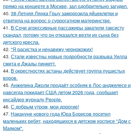
прямо на концерте в Москве, зал одобрительно загудел.
40.
38-Летняя Лянка Грыу заморозила яйцеклетки и
ответила на вопрос о суррогатном материнстве.
41.
В Сочи агрессивные пассажиры закатили таксисту
скандал, потому что он отказался везти их сына без
детского кресла.
42.
"Я расистка и ненавижу чернокожих!
43.
Стали известны новые подробности разрыва Уилла
смита и Джады пинкетт.
44.
В окрестностях астаны действует группа пушистых
воров.
45.
Анжелина Джоли продаёт особняк в Лос-анджелесе и
навсегда покидает США летом 2026 года, сообщает
инсайдер журналу People.
46.
С добрым утром, мои дорогие!
47.
Накануне нового года Юра Борисов посетил
маленьких ребят, находящихся в детском хосписе "Дом с
Маяком".