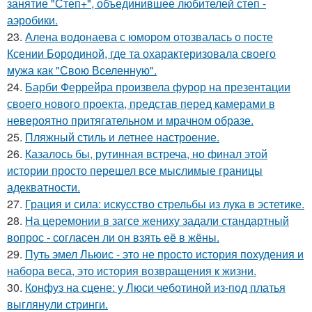
занятие "Степ+", объединившее любителей степ -
аэробики.
23.
Алена водонаева с юмором отозвалась о посте
Ксении Бородиной, где та охарактеризовала своего
мужа как "Свою Вселенную".
24.
Барби Феррейра произвела фурор на презентации
своего нового проекта, представ перед камерами в
невероятно притягательном и мрачном образе.
25.
Пляжный стиль и летнее настроение.
26.
Казалось бы, рутинная встреча, но финал этой
истории просто перешел все мыслимые границы
адекватности.
27.
Грация и сила: искусство стрельбы из лука в эстетике.
28.
На церемонии в загсе жениху задали стандартный
вопрос - согласен ли он взять её в жёны.
29.
Путь эмел Льюис - это не просто история похудения и
набора веса, это история возвращения к жизни.
30.
Конфуз на сцене: у Люси чеботиной из-под платья
выглянули стринги.