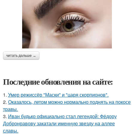
читать дальше →
Последние обновления на сайте:
1.
Умер режиссёр "Маски" и "царя скорпионов".
2.
Оказалось, летом можно нормально поднять на покосе
травы.
3.
Иван будько официально стал легендой: Фёдору
Добронравову закатали именную звезду на аллее
славы.