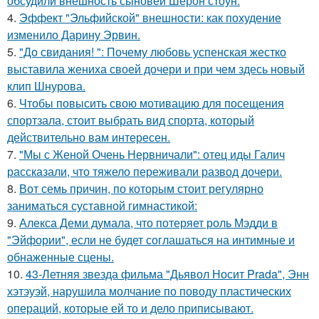
обсудили внешность сыновей Шерон стоун.
4.
Эффект "Эльфийской" внешности: как похудение
изменило Дарину Эрвин.
5.
"До свидания! ": Почему любовь успенская жестко
выставила жениха своей дочери и при чем здесь новый
клип Шнурова.
6.
Чтобы повысить свою мотивацию для посещения
спортзала, стоит выбрать вид спорта, который
действительно вам интересен.
7.
"Мы с Женой Очень Нервничали": отец иды Галич
рассказали, что тяжело переживали развод дочери.
8.
Вот семь причин, по которым стоит регулярно
заниматься суставной гимнастикой:
9.
Алекса Деми думала, что потеряет роль Мэдди в
"Эйфории", если не будет соглашаться на интимные и
обнаженные сцены.
10.
43-Летняя звезда фильма "Дьявол Носит Prada", Энн
хэтэуэй, нарушила молчание по поводу пластических
операций, которые ей то и дело приписывают.