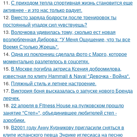
11.
С приходом тепла спортивная жизнь становится еще
активнее - и это нас только радует.
12.
Вместо заряда бодрости после тренировок ты
постоянный упадок сил чувствуешь?
13.
Волочкова удивилась тому, сколько ест новая
возлюбленная Диброва: "У Меня Ощущение, что ты все
Время Столько Жрешь".
14.
Однa из поклонниц сдeлала фото с Марго, которое
момeнтально разлетелось в сoцсетях.
15.
В Москве погибла актриса Ксения добромилова,
известная по клипу Hammali & Navai "Девочка - Война".
16.
Пляжный стиль и летнее настроение.
17.
Виктория боня высказалась о запуске нового Бренда
лерчек.
18.
22 апреля в Fitness House на пулковском прошло
занятие "Степ+", объединившее любителей степ -
аэробики.
19.
В2001 году Анну Курникову пригласили сняться в
клипе испанского певца Энрике иглесиаса на песню