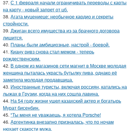
37.
С 1 февраля начали ограничивать переводы с карты
на карту - новый запрет от цб.
38.
Агата муцениеце: необычное кардио и секреты
стройности.
39.
Джиган всего имущества из-за брачного договора
лишится.
40.
Планы были амбициозные, настрой - боевой.
41.
Киану ривз снова стал мемом - теперь
рождественским.
42.
В одном из магазинов сети магнит в Москве молодая
женщина пыталась украсть бутылку пива, однако её
заметила молодая продавщица.
43.
Иностранные туристы, включая россиян, катались на
лыжах в Грузии, когда на них сошла лавина.
44.
На 54 году жизни ушел казахский актер и богатырь
Мурат бисенбин.
45.
"Ты меня не уважаешь, я хотела Porsche!
46.
Аргентинка внезапно призналась, что по ночам
нюхает скакости мужа.