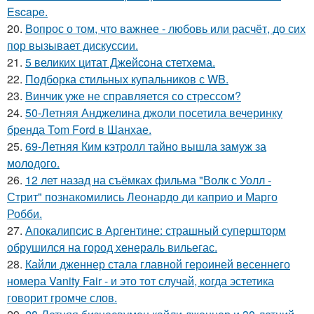
Escape.
20.
Вопрос о том, что важнее - любовь или расчёт, до сих
пор вызывает дискуссии.
21.
5 великих цитат Джейсoна стетхема.
22.
Подборка стильных купальников с WB.
23.
Винчик уже не справляется со стрессом?
24.
50-Летняя Анджелина джоли посетила вечеринку
бренда Tom Ford в Шанхае.
25.
69-Летняя Ким кэтролл тайно вышла замуж за
молодого.
26.
12 лет назад на съёмках фильма "Волк с Уолл -
Стрит" познакомились Леонардо ди каприо и Марго
Робби.
27.
Апокалипсис в Аргентине: страшный супершторм
обрушился на город хенераль вильегас.
28.
Кайли дженнер стала главной героиней весеннего
номера Vanity Fair - и это тот случай, когда эстетика
говорит громче слов.