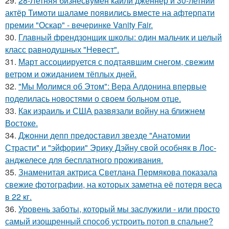
29.
28-Летняя бизнесвумен кайли дженнер и 30-летний
актёр Тимоти шаламе появились вместе на афтерпати
премии "Оскар" - вечеринке Vanity Fair.
30.
Главный френдзонщик школы: один мальчик и целый
класс равнодушных "Невест".
31.
Март ассоциируется с подтаявшим снегом, свежим
ветром и ожиданием тёплых дней.
32.
"Мы Молимся об Этом": Вера Алдонина впервые
поделилась новостями о своем больном отце.
33.
Как израиль и США развязали войну на ближнем
Востоке.
34.
Джонни депп предоставил звезде "Анатомии
Страсти" и "эйфории" Эрику Дэйну свой особняк в Лос-
анджелесе для бесплатного проживания.
35.
Знаменитая актриса Светлана Пермякова показала
свежие фотографии, на которых заметна её потеря веса
в 22 кг.
36.
Уровень заботы, который мы заслужили - или просто
самый изощренный способ устроить потоп в спальне?