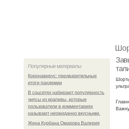
Шор
Зав
Популярные материалы
тал
Коронавирус: предварительные
Шорты
итоги пандемии
ультр
В соцсетях набирают популярность
чипсы из крапивы, которые
Главн
пользователи в комментариях
Важну
называют неожиданно вкусными.
Жена Курбана Омарова Валерия