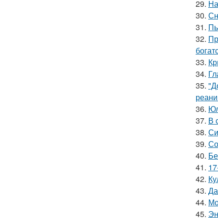
29.
На
30.
Сн
31.
Пь
32.
Пр
богат
33.
Кр
34.
Гл
35.
"Д
реани
36.
Юл
37.
В 
38.
Си
39.
Со
40.
Бе
41.
17
42.
Ку
43.
Да
44.
Мо
45.
Эн