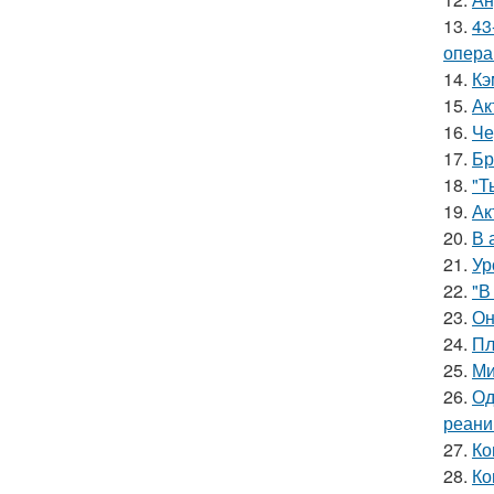
13.
43
опера
14.
Кэ
15.
Ак
16.
Че
17.
Бр
18.
"Т
19.
Ак
20.
В 
21.
Ур
22.
"В
23.
Он
24.
Пл
25.
Ми
26.
Од
реани
27.
Ко
28.
Ко