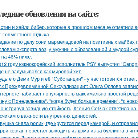
ледние обновления на сайте:
стин и хейли бибер, которые в прошлом месяце отметили 
с совместного отдыха.
едание по делу сони мармеладовой на позитивных вайбах 
словам эксперта воз, у мужчин с образованной и мудрой су
 на 46% ниже.
012 году южнокорейский исполнитель PSY выпустил "Gangna
е не задумывался как мировой хит.
удьте о Деми Мур и её "Субстанции" - у нас готовится отве
ск Преждевременной Сексуализации": Ольга Орлова заявила,
нтернете набирает популярность максимально простой реце
чну с Понедельника", "когда будет больше времени", "с нов
онстрируя завидную стойкость, Ксения Собчак ответила на
счикам о важности внутренних ценностей.
вушка сняла ролик, где крутится перед камерой, и отправил
рри кеоган перестал выходить из дома из-за буллинга в инт
джелина Джоли одержала победу в суде в многолетнем ко