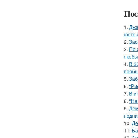
Пос
1.
Джа
фото 
2.
Зас
3.
По 
якобы
4.
В 2
вообщ
5.
Заб
6.
"Ри
7.
В и
8.
"На
9.
Дем
подпи
10.
Де
11.
Ба
12.
Ан