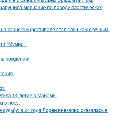
, нарушила молчание по поводу пластических
д на каннском фестивале стал слишком скучным.
ти "Мумии".
нь рождения!
жения.
ют.
етила 14-летие в Майами.
м в носу.
cудьбy: в 24 гoда Лoрeн внезапно оказалaсь в