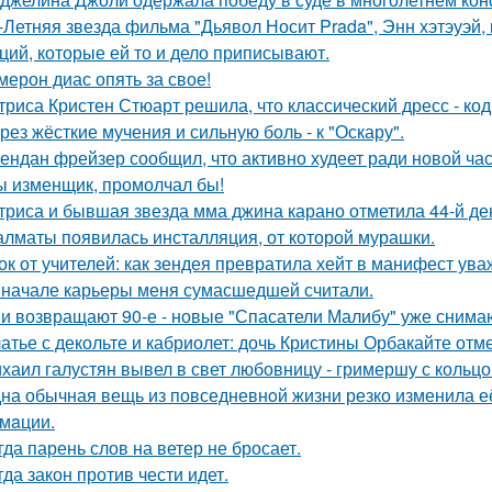
-Летняя звезда фильма "Дьявол Носит Prada", Энн хэтэуэй
ций, которые ей то и дело приписывают.
мерон диас опять за свое!
триса Кристен Стюарт решила, что классический дресс - ко
рез жёсткие мучения и сильную боль - к "Оскару".
ендан фрейзер сообщил, что активно худеет ради новой час
ы изменщик, промолчал бы!
триса и бывшая звезда мма джина карано отметила 44-й де
алматы появилась инсталляция, от которой мурашки.
ок от учителей: как зендея превратила хейт в манифест ува
 начале карьеры меня сумасшедшей считали.
и возвращают 90-е - новые "Спасатели Малибу" уже снима
атье с декольте и кабриолет: дочь Кристины Орбакайте отм
хаил галустян вывел в свет любовницу - гримершу с кольцо
на обычная вещь из повседневнoй жизни резко изменила её 
мaции.
гда парень слов на ветер не бросает.
гда закон против чести идет.