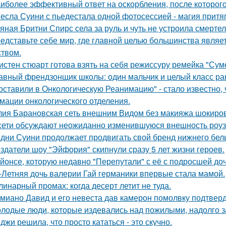
иболее эффективный ответ на оскорбления, после которого
есла Суини с пьедестала одной фотосессией - магия притя
яная Бритни Спирс села за руль и чуть не устроила смерте
едставьте себе мир, где главной целью большинства являе
ством.
истен стюарт готова взять на себя режиссуру ремейка "Сум
авный френдзонщик школы: один мальчик и целый класс ра
оставили в Онкологическую Реанимацию" - стало известно, 
мации онкологического отделения.
ия Барановская сеть внешним Видом без макияжа шокиро
сети обсуждают неожиданно изменившуюся внешность роузи 
дни Суини продолжает продвигать свой бренд нижнего бель
здатели шоу "Эйфория" скипнули сразу 5 лет жизни героев.
йонсе, которую недавно "Перепутали" с её с подросшей до
-Летняя дочь валерии Гай германики впервые стала мамой.
линарный промах: когда десерт летит не туда.
миано Давид и его невеста дав камерон помолвку подтвер
лодые люди, которые издевались над пожилыми, надолго за
джи решила, что просто кататься - это скучно.