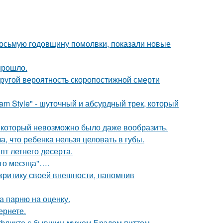
восьмую годовщину помолвки, показали новые
прошло.
пругой вероятность скоропостижной смерти
m Style" - шуточный и абсурдный трек, который
т, который невозможно было даже вообразить.
 что ребенка нельзя целовать в губы.
пт летнего десерта.
ого месяца"….
 критику своей внешности, напомнив
а парню на оценку.
ернете.
нфликте с бывшим мужем Брэдом питтом.