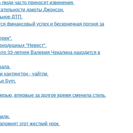
 люди часто приносят извинения.
гательности дакоты Джонсон.
льное ДТП.
тся финансовый успех и бесконечная погоня за
ерек".
внодушных "Невест".
что 33-летняя Валерия Чекалина находится в
вала.
хантингтон - уайтли.
я Syrn.
черью, впервые за долгое время сменила стиль.
дили.
помнят этот жесткий урок.