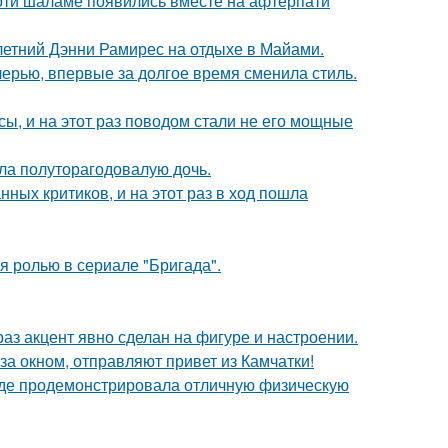
моти шаламе появились вместе на афтерпати
летний Дэнни Рамирес на отдыхе в Майами.
черью, впервые за долгое время сменила стиль.
ы, и на этот раз поводом стали не его мощные
ла полуторагодовалую дочь.
ных критиков, и на этот раз в ход пошла
я ролью в сериале "Бригада".
раз акцент явно сделан на фигуре и настроении.
а окном, отправляют привет из Камчатки!
где продемонстрировала отличную физическую