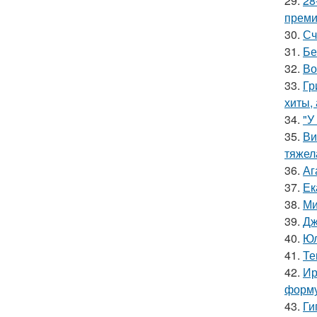
29.
28
премии
30.
Сч
31.
Бе
32.
Во
33.
Гр
хиты,
34.
"У
35.
Ви
тяжел
36.
Аг
37.
Ек
38.
Ми
39.
Дж
40.
Юл
41.
Те
42.
Ир
форму
43.
Ги