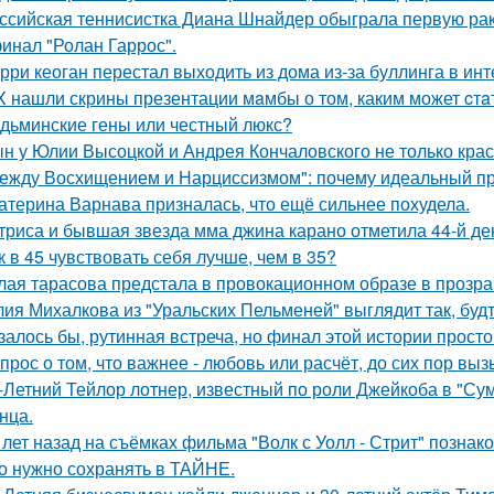
ссийская теннисистка Диана Шнайдер обыграла первую рак
инал "Ролан Гаррос".
рри кеоган перестал выходить из дома из-за буллинга в инт
X нашли скрины презентации мaмбы о том, каким может cтa
дьминские гены или честный люкс?
н у Юлии Высоцкой и Андрея Кончаловского не только крас
ежду Восхищением и Нарциссизмом": почему идеальный п
атерина Варнава призналась, что ещё сильнее похудела.
триса и бывшая звезда мма джина карано отметила 44-й де
к в 45 чувствовать себя лучше, чем в 35?
лая тарасова предстала в провокационном образе в прозра
ия Михалкова из "Уральских Пельменей" выглядит так, будт
залось бы, рутинная встреча, но финал этой истории прос
прос о том, что важнее - любовь или расчёт, до сих пор выз
-Летний Тейлор лотнер, известный по роли Джейкоба в "Сум
нца.
 лет назад на съёмках фильма "Волк с Уолл - Стрит" позна
о нужно сохранять в ТАЙНЕ.