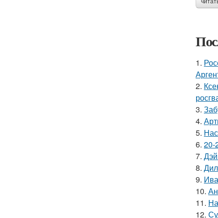
читат
Пос
1.
Рос
Арген
2.
Ксе
росгв
3.
Заб
4.
Арт
5.
Нас
6.
20-
7.
Дэй
8.
Дил
9.
Ива
10.
Ан
11.
На
12.
Су