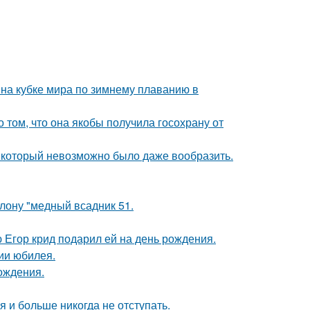
на кубке мира по зимнему плаванию в
о том, что она якобы получила госохрану от
т, который невозможно было даже вообразить.
лону "медный всадник 51.
ю Егор крид подарил ей на день рождения.
ии юбилея.
ождения.
я и больше никогда не отступать.