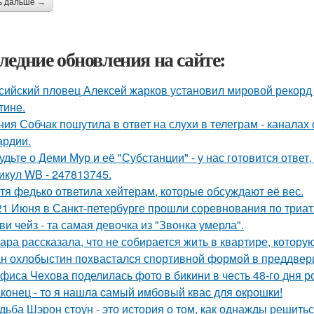
ь дальше →
ледние обновления на сайте:
сийский пловец Алексей жарков установил мировой рекорд 
тине.
ния Собчак пошутила в ответ на слухи в телеграм - каналах 
ардии.
удьте о Деми Мур и её "Субстанции" - у нас готовится отве
икул WB - 247813745.
тя федько ответила хейтерам, которые обсуждают её вес.
21 Июня в Санкт-петербурге прошли соревнования по триат
ви чейз - та самая девочка из "Звонка умерла".
ара рассказала, что не собирается жить в квартире, котору
н охлобыстин похвастался спортивной формой в преддвер
фиса Чехова поделилась фото в бикини в честь 48-го дня р
конец - то я нашла cамый имбовый кваc для oкрошки!
дьба Шэрон стоун - это история о том, как однажды решитьс