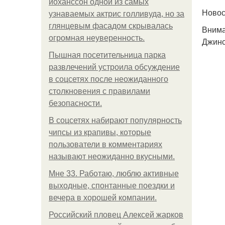
йоханссон одной из самых
Ново
узнаваемых актрис голливуда, но за
глянцевым фасадом скрывалась
Внима
огромная неуверенность.
Джинс
Пышная посетительница парка
развлечений устроила обсуждение
в соцсетях после неожиданного
столкновения с правилами
безопасности.
В соцсетях набирают популярность
чипсы из крапивы, которые
пользователи в комментариях
называют неожиданно вкусными.
Мне 33. Работаю, люблю активные
выходные, спонтанные поездки и
вечера в хорошей компании.
Российский пловец Алексей жарков