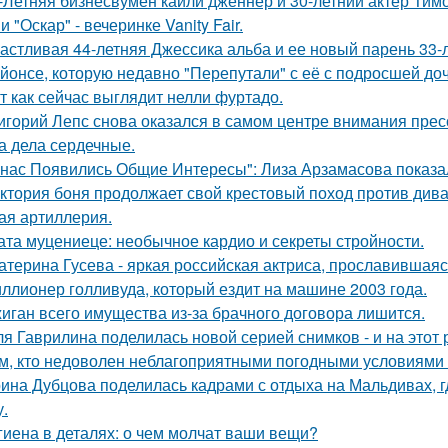
-Летняя бизнесвумен кайли дженнер и 30-летний актёр Ти
 "Оскар" - вечеринке Vanity Fair.
астливая 44-летняя Джессика альба и ее новый парень 33-
йонсе, которую недавно "Перепутали" с её с подросшей до
т как сейчас выглядит нелли фуртадо.
игорий Лепс снова оказался в самом центре внимания пресс
 а дела сердечные.
 нас Появились Общие Интересы": Лиза Арзамасова показа
ктория боня продолжает свой крестовый поход против диван
ая артиллерия.
ата муцениеце: необычное кардио и секреты стройности.
атерина Гусева - яркая российская актриса, прославившаяс
ллионер голливуда, который ездит на машине 2003 года.
иган всего имущества из-за брачного договора лишится.
я Гаврилина поделилась новой серией снимков - и на этот 
м, кто недоволен неблагоприятными погодными условиями з
ина Дубцова поделилась кадрами с отдыха на Мальдивах, 
.
гиена в деталях: о чем молчат ваши вещи?