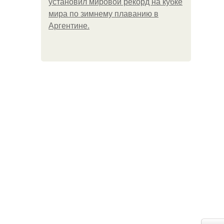
установил мировой рекорд на кубке
мира по зимнему плаванию в
Аргентине.