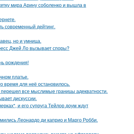
етку мира Арину соболенко и вышла в
ернете.
ть совpеменный дейтинг.
авец, но и умница.
ресс Джей Ло вызывает споры?
нь рождения!
чном платье.
о время для неё остановилось.
то перешел все мыслимые границы адекватности.
ывает дискуссии.
ерках", и его супруга Тейлор доум ждут
комились Леонардо ди каприо и Марго Робби.