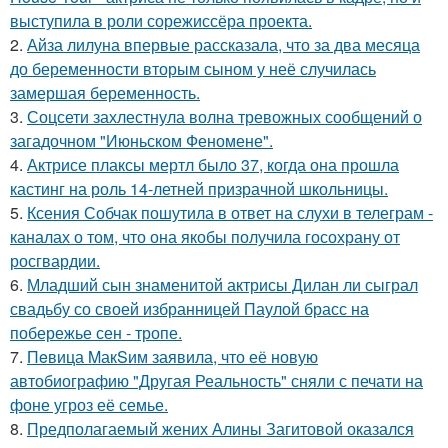
выступила в роли сорежиссёра проекта.
2.
Айза лилуна впервые рассказала, что за два месяца
до беременности вторым сыном у неё случилась
замершая беременность.
3.
Соцсети захлестнула волна тревожных сообщений о
загадочном "Июньском Феномене".
4.
Актрисе плаксы мертл было 37, когда она прошла
кастинг на роль 14-летней призрачной школьницы.
5.
Ксения Собчак пошутила в ответ на слухи в телеграм -
каналах о том, что она якобы получила госохрану от
росгвардии.
6.
Младший сын знаменитой актрисы Дилан ли сыграл
свадьбу со своей избранницей Паулой брасс на
побережье сен - тропе.
7.
Пeвица MакSим заявила, что её новую
автобиографию "Другая Реальность" сняли с печати на
фоне угроз её семье.
8.
Предполагаемый жених Алины Загитовой оказался