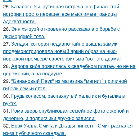
25.
Казалось бы, рутинная встреча, но финал этой
истории просто перешел все мыслимые границы
адекватности.
26.
Энн хэтэуэй откровенно рассказала о борьбе с
дисморфией тела.
27.
Зендая, которая недавно тайно вышла замуж,
продемонстрировала новый яркий образ на нью-
йоркской премьере своего фильма "вот это драма!
28.
Аврора киба появилась в свадебном платье, но не на
церемонии, а на подиуме.
29.
"Банановый Паук" из магазина "магнит" причиной
гибели семьи стал.
30.
Гpyдь колесом, распахнутый халатик и бутылка в
руках.
31.
Рома зверь опубликовал семейное фото с женой и
дочерью, и подписчики дружно зависли.
32.
Брак Уилла Смита и Джады пинкетт - Смит распался
из-за публичного скандала.