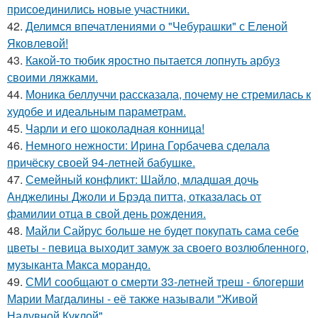
присоединились новые участники.
42.
Делимся впечатлениями о "Чебурашки" с Еленой
Яковлевой!
43.
Какой-то тюбик яростно пытается лопнуть арбуз
своими ляжками.
44.
Моника беллуччи рассказала, почему не стремилась к
худобе и идеальным параметрам.
45.
Чарли и его шоколадная конница!
46.
Немного нежности: Ирина Горбачева сделала
причёску своей 94-летней бабушке.
47.
Семейный конфликт: Шайло, младшая дочь
Анджелины Джоли и Брэда питта, отказалась от
фамилии отца в свой день рождения.
48.
Майли Сайрус больше не будет покупать сама себе
цветы - певица выходит замуж за своего возлюбленного,
музыканта Макса морандо.
49.
СМИ сообщают о смерти 33-летней треш - блогерши
Марии Магдалины - её также называли "Живой
Надувной Куклой".