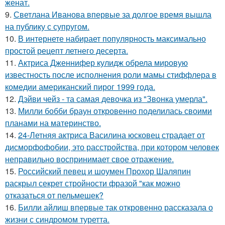
женат.
9.
Светлана Иванова впервые за долгое время вышла
на публику с супругом.
10.
В интернете набирает популярность максимально
простой рецепт летнего десерта.
11.
Актриса Дженнифер кулидж обрела мировую
известность после исполнения роли мамы стиффлера в
комедии американский пирог 1999 года.
12.
Дэйви чейз - та самая девочка из "Звонка умерла".
13.
Милли бобби браун откровенно поделилась своими
планами на материнство.
14.
24-Летняя актриса Василина юсковец страдает от
дисморфофобии, это расстройства, при котором человек
неправильно воспринимает свое отражение.
15.
Российский певец и шоумен Прохор Шаляпин
раскрыл секрет стройности фразой "как можно
отказаться от пельмешек?
16.
Билли айлиш впервые так откровенно рассказала о
жизни с синдромом туретта.