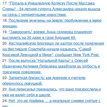
17.
"Попала в Инвалидную Коляску После Массажа
Спины" - 34-летняя супруга Александра цекало вышла
на связь с неприятными новостями.
18.
Последние мужчины на земле: пробуждение в мире
женщин.
19.
"Заморозить" время: Анна седокова планирует
выглядеть на 30 даже в свои будущие 60.
20.
Австралийскую блогершу ли халтон после появления
на фестивале Coachella начали называть "Самой
Красивой Девушкой в Мире", сообщает New York Post.
21.
После выпуска "Натальной Карты" с Олесей
Иванченко Артемия Лебедева захейтили за грубость и
токсичное поведение.
22.
Запретная близость: как доверие к учителю
обернулось ловушкой.
23.
Аня пересильд призналась, что рано повзрослела и
уже не видит себя в школе.
24.
Нет, это не графика … а реальные снимки снятые с
мкс.