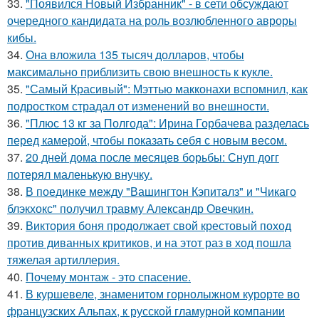
33.
"Появился Новый Избранник" - в сети обсуждают
очередного кандидата на роль возлюбленного авроры
кибы.
34.
Она вложила 135 тысяч долларов, чтобы
максимально приблизить свою внешность к кукле.
35.
"Самый Красивый": Мэттью макконахи вспомнил, как
подростком страдал от изменений во внешности.
36.
"Плюс 13 кг за Полгода": Ирина Горбачева разделась
перед камерой, чтобы показать себя с новым весом.
37.
20 дней дома после месяцев борьбы: Снуп догг
потерял маленькую внучку.
38.
В поединке между "Вашингтон Кэпиталз" и "Чикаго
блэкхокс" получил травму Александр Овечкин.
39.
Виктория боня продолжает свой крестовый поход
против диванных критиков, и на этот раз в ход пошла
тяжелая артиллерия.
40.
Почему монтаж - это спасение.
41.
В куршевеле, знаменитом горнолыжном курорте во
французских Альпах, к русской гламурной компании