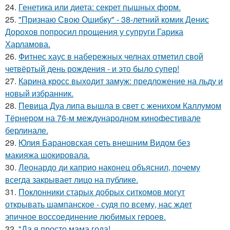
24.
Генетика или диета: секрет пышных форм.
25.
"Признаю Свою Ошибку" - 38-летний комик Денис
Дорохов попросил прощения у супруги Гарика
Харламова.
26.
Фитнес хаус в набережных челнах отметил свой
четвёртый день рождения - и это было супер!
27.
Карина кросс выходит замуж: предложение на льду и
новый избранник.
28.
Певица Дуа липа вышла в свет с женихом Каллумом
Тёрнером на 76-м международном кинофестивале
берлинале.
29.
Юлия Барановская сеть внешним Видом без
макияжа шокировала.
30.
Леонардо ди каприо наконец объяснил, почему
всегда закрывает лицо на публике.
31.
Поклонники старых добрых ситкомов могут
открывать шампанское - судя по всему, нас ждет
эпичное воссоединение любимых героев.
32.
"Да я просто мама года!