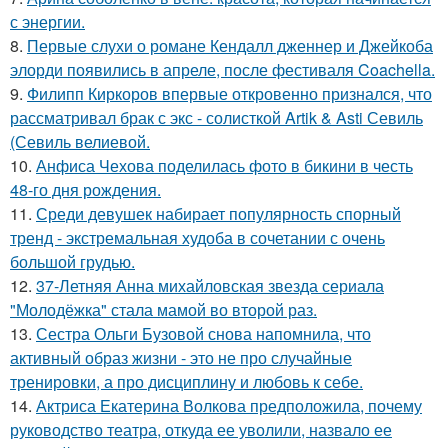
с энергии.
8.
Первые слухи о романе Кендалл дженнер и Джейкоба
элорди появились в апреле, после фестиваля Coachella.
9.
Филипп Киркоров впервые откровенно признался, что
рассматривал брак с экс - солисткой Artik & Asti Севиль
(Севиль велиевой.
10.
Анфиса Чехова поделилась фото в бикини в честь
48-го дня рождения.
11.
Среди девушек набирает популярность спорный
тренд - экстремальная худоба в сочетании с очень
большой грудью.
12.
37-Летняя Анна михайловская звезда сериала
"Молодёжка" стала мамой во второй раз.
13.
Сестра Ольги Бузовой снова напомнила, что
активный образ жизни - это не про случайные
тренировки, а про дисциплину и любовь к себе.
14.
Актриса Екатерина Волкова предположила, почему
руководство театра, откуда ее уволили, назвало ее