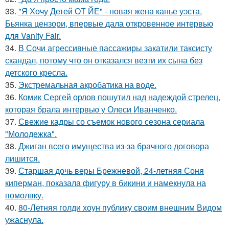
33.
"Я Хочу Детей ОТ ЙЕ" - новая жена канье уэста,
Бьянка цензори, впервые дала откровенное интервью
для Vanity Fair.
34.
В Сочи агрессивные пассажиры закатили таксисту
скандал, потому что он отказался везти их сына без
детского кресла.
35.
Экстремальная акробатика на воде.
36.
Комик Сергей орлов пошутил над надеждой стрелец,
которая брала интервью у Олеси Иванченко.
37.
Свежие кадры со съемок нового сезона сериала
"Молодежка".
38.
Джиган всего имущества из-за брачного договора
лишится.
39.
Старшая дочь веры Брежневой, 24-летняя Соня
киперман, показала фигуру в бикини и намекнула на
помолвку.
40.
80-Летняя голди хоун публику своим внешним Видом
ужаснула.