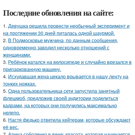
Последние обновления на сайте:
1.
Девушка решила провести необычный эксперимент и
на протяжении 30 дней питалась одной шаурмой.
2.
В Подмосковье мужчина, по данным сообщения,
одновременно заводил несколько отношений с
женщинами.
3.
Ребёнок катался на велосипеде и случайно врезался в
припаркованную машину.
4.
Исхудавшая жена цекало врывается в нашу ленту на
тонких ножках.
5.
Одна пользовательница сети запустила занятный
флешмоб, предложив своей аудитории поделиться
кадрами, на которых они получились максимально
нелепо.
6.
Настя федько ответила хейтерам, которые обсуждают
её вес.
7.
Арина соболенко в вене: красота, которая начинается