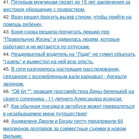
41.
Пятерым мужчинам грозит до 15 лет заключения за
жестокое обращение с подростком.
42.
Врач решил бросить вызов стихии, чтобы прийти на
помощь ребёнку.
43.
Боня снова решила прочитать лекцию про
"Правильную Жизнь" и удивилась людям, которые
работают и не мотаются по отпускам.
44.
Неадекватный водитель на "Ладе" не сумел объехать
"газель" и выместил на ней всю злость.
45.
В сети разгорелось настоящее расследование,
связанное с возлюбленным вали карнавал - Аргишти
эвояном.
46.
"Ой бл *": реакция гроссмейстера Дины беленькой на
своего соперника - 11-летнего Александра ясински.
47.
Как обычная поездка в автобусе может превратиться
в незабываемое мини путешествие!
48.
Анджелине Джоли и Брэду питту предложили 60
миллионов долларов за совместные съемки в новом
фильме.