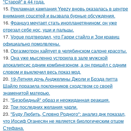
"Старой" в 44 года.
15.
Рекламная кампания Yeezy вновь оказалась в центре
внимания соцсетей и вызвала бурные обсуждения.
16.
Француз мечтает стать инопланетянином: он уже
отрезал себе нос, уши и пальцы.
17.
Vogue подтвердил, что Гарри стайлз и Зои кравиц
официально помолвлены.
18.
Оргазмотрон хайпует в челябинском салоне красоты.
19.
Она уже мысленно устроила в зале мужской
апокалипсис одним комбинезоном, а он пришёл с одним
словом и выключил весь показ мод.
20.
19-Летняя дочь Анджелины Джоли и Брэда питта
Шайло поразила поклонников сходством со своей
знаменитой матерью.
21.
"Безобидный" образ и неожиданная реакция.
22.
Три последних желания чарли.
23.
"Буду Любить, Словно Родного": анализ днк показал,
что Иосиф Оганесян не является биологическим отцом
Стефана.